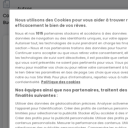
Autres
Cave
Oui
Nous utilisons des Cookies pour vous aider à trouver
Buanderie
Oui
efficacement le bien de vos rêves.
Nous et nos
1015
partenaires stockons et accédons à des données p
données de navigation ou des identifiants uniques, sur votre appare
Autoriser tout, les technologies de suivi prendront en charge les fin
Internet
section « Nous et nos partenaires traitons des données pour fournir 
Continuer sans accepter ou que vous retirez votre consentement, ell
les technologies de suivi sont désactivées, il est possible que cer
qui vous sont présentés ne soient pas pertinents pour vous. Vous po
menu pour modifier vos choix ou pour retirer votre consentement à 
L'internet Giga : l'Internet à domicile
le lien Gérer les paramètres en bas de page. Les choix que vous avez
Bénéficiez d’1 mois d’internet gratuit avec le code
notre ou nos Site Web. Pour plus d’informations, reportez-vous à notr
confidentialité.
Politique des cookies
ATHOME26 sur le réseau le plus rapide du
Luxembourg.
Nos équipes ainsi que nos partenaires, traitent des
finalités suivantes :
J’y vais
Utiliser des données de géolocalisation précises. Analyser activeme
l’appareil pour l’identification. Créer des profils de contenus person
limitées pour sélectionner la publicité. Stocker et/ou accéder à des i
Créer des profils pour la publicité personnalisée. Utiliser des profils
En partenariat avec
contenus personnalisés. Mesurer la performance des contenus. Utilis
sélectionner des publicités personnalisées. Comprendre les publics p