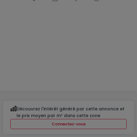
Maison jumelée
3 chambres
à
Holtz
1 159 550 €
160
m²
3
2
4
Découvrez l'intérêt généré par cette annonce et
le prix moyen par m² dans cette zone
Connectez-vous