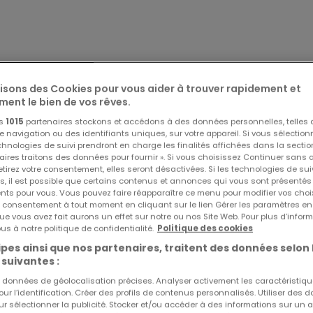
lisons des Cookies pour vous aider à trouver rapidement et
ment le bien de vos rêves.
os
1015
partenaires stockons et accédons à des données personnelles, telles
navigation ou des identifiants uniques, sur votre appareil. Si vous sélection
echnologies de suivi prendront en charge les finalités affichées dans la sectio
aires traitons des données pour fournir ». Si vous choisissez Continuer sans 
tirez votre consentement, elles seront désactivées. Si les technologies de sui
s, il est possible que certains contenus et annonces qui vous sont présentés
ents pour vous. Vous pouvez faire réapparaître ce menu pour modifier vos choi
tre consentement à tout moment en cliquant sur le lien Gérer les paramètres e
ue vous avez fait aurons un effet sur notre ou nos Site Web. Pour plus d’inform
us à notre politique de confidentialité.
Politique des cookies
nte maison de 6 chambres.
pes ainsi que nos partenaires, traitent des données selon 
 suivantes :
age de Hovelange, Luxembourg. Cette spacieuse résidence de 
es données de géolocalisation précises. Analyser activement les caractéristiq
te la famille. Avec ses 6 chambres, cette maison est parfai
pour l’identification. Créer des profils de contenus personnalisés. Utiliser des
ur sélectionner la publicité. Stocker et/ou accéder à des informations sur un a
ent l'espace et la tranquillité, ainsi que idéale pour