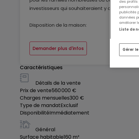
des profils
personnalis
investisseurs qui souhaiteraient y construire d
publicités
données pr
améliorer l
Disposition de la maison:
Liste de 
RDC:
Demander plus d'infos
Gérer l
- Hall d’entrée
- 2 pièces au rdc
Caractéristiques
- une salle de douche, buanderie
Détails de la vente
- un pièce pour rangement
Prix de vente
560 000 €
- garage
Charges mensuelles
300 €
Type de mandat
Exclusif
1er étage:
Disponibilité
Immédiatement
- Salon et salle à manger
Général
- Cuisine ouverte
Surface habitable
160
m²