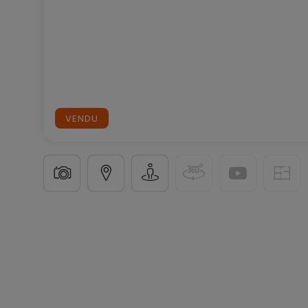
VENDU
Maison individuelle
6 chambres
à
Hovelange
560 
160
m²
6