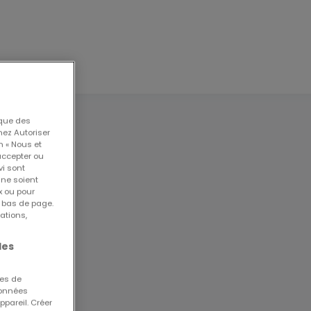
 que des
nez Autoriser
n « Nous et
accepter ou
vi sont
 ne soient
x ou pour
n bas de page.
ations,
les
204
ues de
te
 données
ppareil. Créer