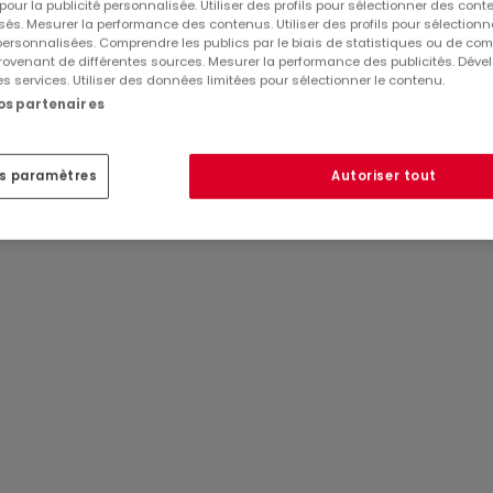
 pour la publicité personnalisée. Utiliser des profils pour sélectionner des con
és. Mesurer la performance des contenus. Utiliser des profils pour sélectionn
eux maisons jumelées.
 personnalisées. Comprendre les publics par le biais de statistiques ou de co
ovenant de différentes sources. Mesurer la performance des publicités. Dével
es services. Utiliser des données limitées pour sélectionner le contenu.
nos partenaires
Réf
atHome
815
es paramètres
Autoriser tout
Réf
Agence
8354