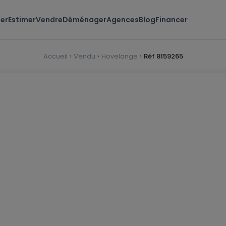
er
Estimer
Vendre
Déménager
Agences
Blog
Financer
Accueil
Vendu
Hovelange
Réf 8159265