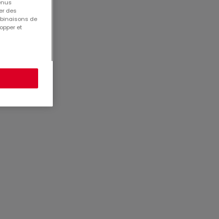
tenus
er des
mbinaisons de
opper et
9265
2853