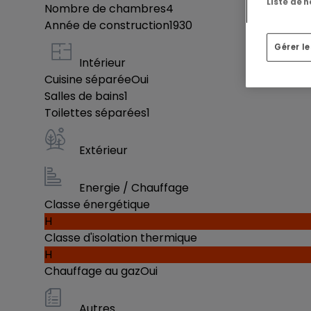
Chauffage au gaz (compteurs et chaudières indi
Liste de 
Nombre de chambres
4
Année de construction
1930
Libre de suite.
Gérer l
Intérieur
Les frais d'intermédiaires sont payables par l a
Cuisine séparée
Oui
Salles de bains
1
Toilettes séparées
1
Extérieur
Energie / Chauffage
Classe énergétique
H
Classe d'isolation thermique
H
Chauffage au gaz
Oui
Autres