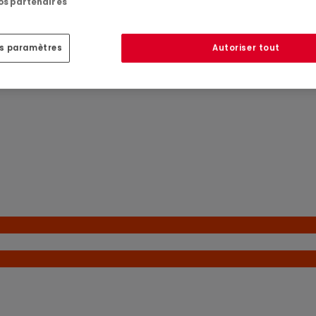
viduels pour la maison et l'atelier)
nos partenaires
es paramètres
Autoriser tout
 partie venderesse.