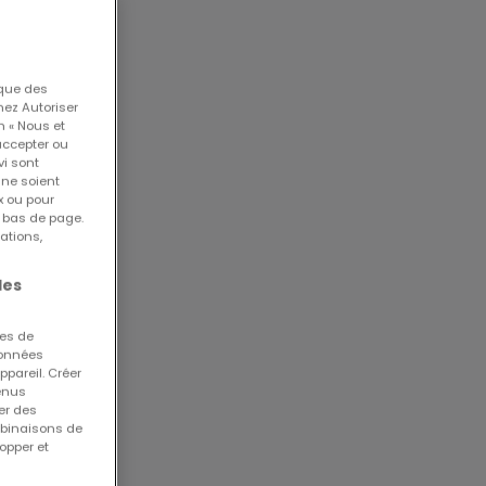
 que des
nez Autoriser
n « Nous et
accepter ou
vi sont
8106
 ne soient
3549
x ou pour
n bas de page.
ations,
ces
les
ues de
 données
ppareil. Créer
tenus
er des
mbinaisons de
opper et