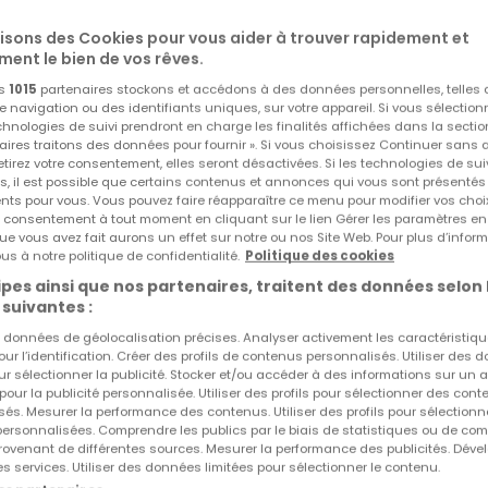
lisons des Cookies pour vous aider à trouver rapidement et
anger - WC
ment le bien de vos rêves.
os
1015
partenaires stockons et accédons à des données personnelles, telles
aux combles)
navigation ou des identifiants uniques, sur votre appareil. Si vous sélection
echnologies de suivi prendront en charge les finalités affichées dans la sectio
e - cave
aires traitons des données pour fournir ». Si vous choisissez Continuer sans 
tirez votre consentement, elles seront désactivées. Si les technologies de sui
Réf
atHome
859
s, il est possible que certains contenus et annonces qui vous sont présentés
cour intérieure:
Réf
Agence
ents pour vous. Vous pouvez faire réapparaître ce menu pour modifier vos choi
tre consentement à tout moment en cliquant sur le lien Gérer les paramètres e
tyle loft
ue vous avez fait aurons un effet sur notre ou nos Site Web. Pour plus d’inform
érieure) se composant de plusieurs pièces individuelles, piè
us à notre politique de confidentialité.
Politique des cookies
pes ainsi que nos partenaires, traitent des données selon 
 suivantes :
es données de géolocalisation précises. Analyser activement les caractéristiq
pour l’identification. Créer des profils de contenus personnalisés. Utiliser des
nt à diverses activités telles que bureaux, espace de co-
ur sélectionner la publicité. Stocker et/ou accéder à des informations sur un a
 pour la publicité personnalisée. Utiliser des profils pour sélectionner des con
ions nécessaires.
és. Mesurer la performance des contenus. Utiliser des profils pour sélectionn
 personnalisées. Comprendre les publics par le biais de statistiques ou de co
ovenant de différentes sources. Mesurer la performance des publicités. Dével
es services. Utiliser des données limitées pour sélectionner le contenu.