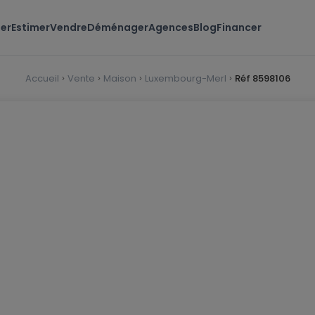
er
Estimer
Vendre
Déménager
Agences
Blog
Financer
Accueil
Vente
Maison
Luxembourg-Merl
Réf 8598106