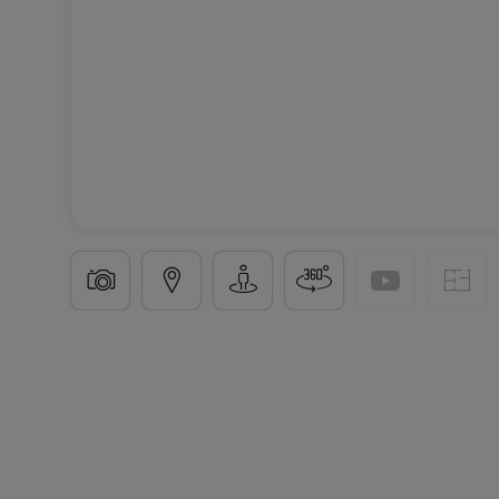
Maison individuelle
4 chambres
à
Luxembourg-M
414
m²
4