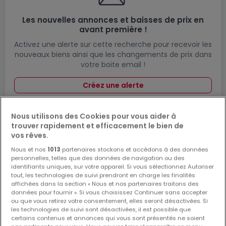
Les nouvelles annonces et baisses de prix en
avant première !
Activez une alerte sur cette recherche pour recevoir les
nouveaux biens ainsi que les changements de prix dans
votre boite email !
Créez une alerte
Nous utilisons des Cookies pour vous aider à
trouver rapidement et efficacement le bien de
Maisons jumelées à vendre à proximité
vos rêves.
Nous et nos
1013
partenaires stockons et accédons à des données
Achat maisons jumelées à Schmelz
personnelles, telles que des données de navigation ou des
Achat maisons jumelées à Merzig
identifiants uniques, sur votre appareil. Si vous sélectionnez Autoriser
tout, les technologies de suivi prendront en charge les finalités
Achat maisons jumelées à Bous
affichées dans la section « Nous et nos partenaires traitons des
données pour fournir ». Si vous choisissez Continuer sans accepter
Achat maisons jumelées à Rehlingen-Siersburg
ou que vous retirez votre consentement, elles seront désactivées. Si
Achat maisons jumelées à Beckingen
les technologies de suivi sont désactivées, il est possible que
certains contenus et annonces qui vous sont présentés ne soient