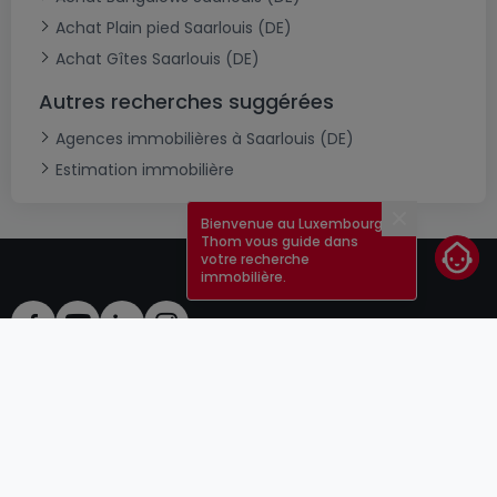
Achat Plain pied Saarlouis (DE)
Achat Gîtes Saarlouis (DE)
Autres recherches suggérées
Agences immobilières à Saarlouis (DE)
Estimation immobilière
Bienvenue au Luxembourg !
Fermer
Thom vous guide dans
votre recherche
immobilière.
CGU
atHomeGroup
CGV
Contact
DSA
Annonceurs
Mentions légales
Vie privée
Carrières
Cookie