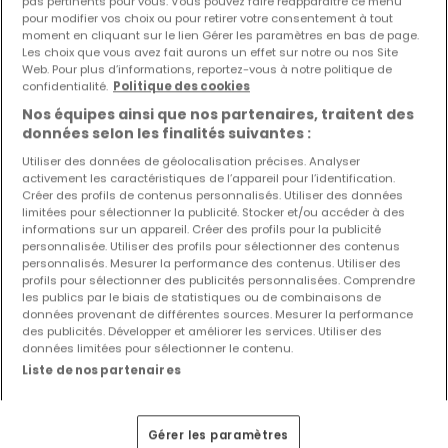
pas pertinents pour vous. Vous pouvez faire réapparaître ce menu
pour modifier vos choix ou pour retirer votre consentement à tout
moment en cliquant sur le lien Gérer les paramètres en bas de page.
Les choix que vous avez fait aurons un effet sur notre ou nos Site
Web. Pour plus d’informations, reportez-vous à notre politique de
confidentialité.
Politique des cookies
Nos équipes ainsi que nos partenaires, traitent des
données selon les finalités suivantes :
Utiliser des données de géolocalisation précises. Analyser
activement les caractéristiques de l’appareil pour l’identification.
Créer des profils de contenus personnalisés. Utiliser des données
limitées pour sélectionner la publicité. Stocker et/ou accéder à des
informations sur un appareil. Créer des profils pour la publicité
personnalisée. Utiliser des profils pour sélectionner des contenus
personnalisés. Mesurer la performance des contenus. Utiliser des
profils pour sélectionner des publicités personnalisées. Comprendre
299 500 €
les publics par le biais de statistiques ou de combinaisons de
Maison jumelée
7 pièces
à vendre
à
Saarlouis
(DE)
données provenant de différentes sources. Mesurer la performance
des publicités. Développer et améliorer les services. Utiliser des
données limitées pour sélectionner le contenu.
125
m²
7
4
1
2
Liste de nos partenaires
Gérer les paramètres