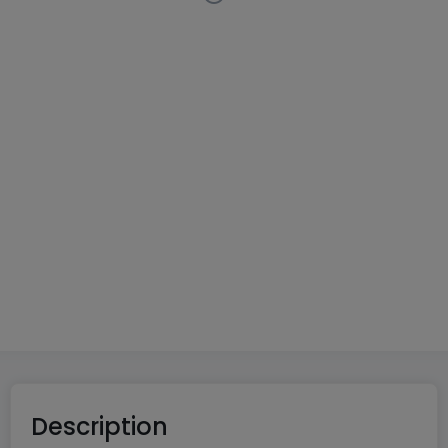
Maison
7 pièces
à
Merzig-Besseringen
(DE)
229 000 €
180
m²
7
3
2
1
Description