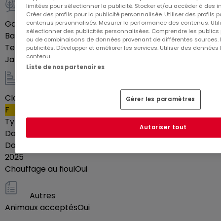
limitées pour sélectionner la publicité. Stocker et/ou accéder à des i
Extérieur
Créer des profils pour la publicité personnalisée. Utiliser des profils
Garage
1
contenus personnalisés. Mesurer la performance des contenus. Utilis
sélectionner des publicités personnalisées. Comprendre les publics p
Balcon
Oui
ou de combinaisons de données provenant de différentes sources.
Terrasse
Oui
publicités. Développer et améliorer les services. Utiliser des données 
contenu.
Jardin
Oui
Liste de nos partenaires
Energie / Chauffage
Classe énergétique
166,8
Gérer les paramètres
F
Type de passeport énergétique
Performance
Autoriser tout
Date du passeport énergétique
31-03-2025
Date d'expiration du passeport énergétique
30-03-
2025
Chauffage au fioul
Oui
Autres
Animaux acceptés
Oui