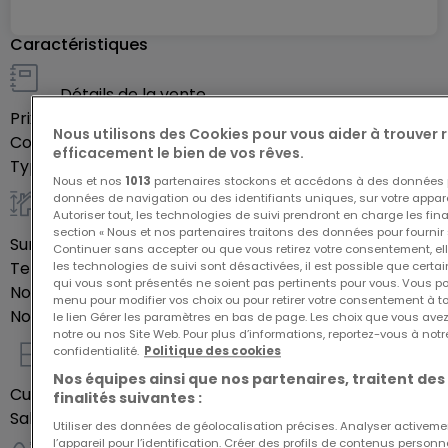
Wohnung OG (vermietet):
Caractéristiques
-Wohn-Esszimmer mit Ausgang zum Balkon
-Küche
Détails de la vente
Prix de vente
229 000 €
-1 Schlafzimmer
Nous utilisons des Cookies pour vous aider à trouver
Commission d'agence
3,57%
-kleines Duschbad
efficacement le bien de vos rêves.
Type de mandat
Exclusif
Nous et nos
1013
partenaires stockons et accédons à des données p
Garten
données de navigation ou des identifiants uniques, sur votre appare
Autoriser tout, les technologies de suivi prendront en charge les fin
Général
Garage
section « Nous et nos partenaires traitons des données pour fournir 
Surface habitable
180
m²
Continuer sans accepter ou que vous retirez votre consentement, ell
2 Stellplätze
Terrain
5,12
ares
les technologies de suivi sont désactivées, il est possible que cer
qui vous sont présentés ne soient pas pertinents pour vous. Vous po
Nombre de pièces
7
menu pour modifier vos choix ou pour retirer votre consentement à 
Nombre de chambres
3
le lien Gérer les paramètres en bas de page. Les choix que vous avez
notre ou nos Site Web. Pour plus d’informations, reportez-vous à notr
confidentialité.
Politique des cookies
Intérieur
Nos équipes ainsi que nos partenaires, traitent des
Cuisine séparée
Oui
finalités suivantes :
Salles de bains
2
Utiliser des données de géolocalisation précises. Analyser activeme
l’appareil pour l’identification. Créer des profils de contenus person