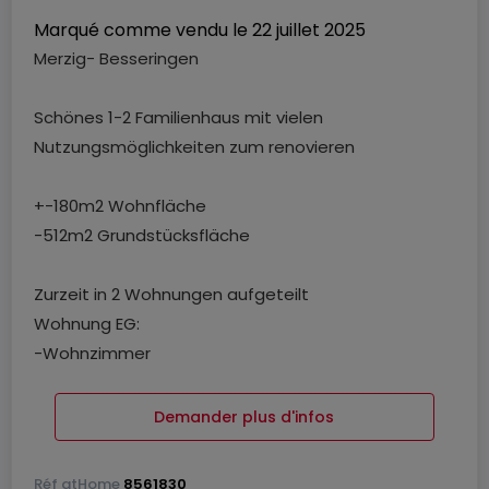
Marqué comme vendu le
22 juillet 2025
Merzig- Besseringen
Schönes 1-2 Familienhaus mit vielen
Nutzungsmöglichkeiten zum renovieren
+-180m2 Wohnfläche
-512m2 Grundstücksfläche
Zurzeit in 2 Wohnungen aufgeteilt
Wohnung EG:
-Wohnzimmer
-Esszimmer
-Küche mit Ausgang zur Terrasse
Demander plus d'infos
-2 Schlafzimmer (ein weiteres Schlafzimmer im OG
mit Bad)
Réf
atHome
8561830