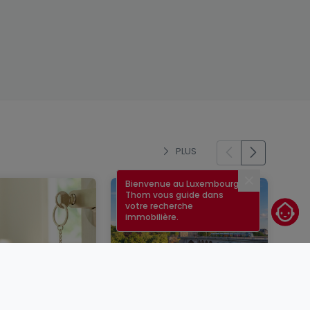
PLUS
Bienvenue au Luxembourg !
Fermer
Thom vous guide dans
votre recherche
immobilière.
un bien
Taux immobilier au