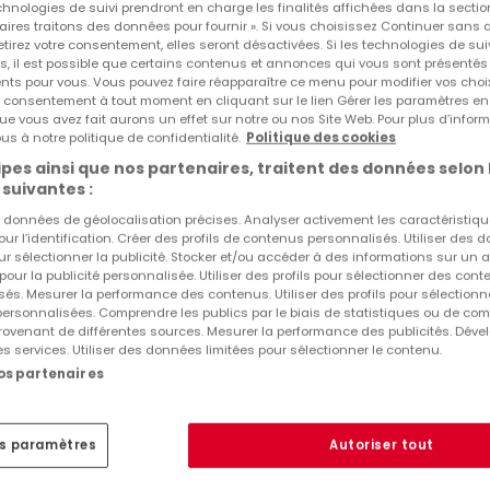
echnologies de suivi prendront en charge les finalités affichées dans la sectio
Autres recherches suggérées
aires traitons des données pour fournir ». Si vous choisissez Continuer sans 
tirez votre consentement, elles seront désactivées. Si les technologies de sui
s, il est possible que certains contenus et annonces qui vous sont présentés
Agences immobilières à Binsfeld
ents pour vous. Vous pouvez faire réapparaître ce menu pour modifier vos choi
tre consentement à tout moment en cliquant sur le lien Gérer les paramètres e
ue vous avez fait aurons un effet sur notre ou nos Site Web. Pour plus d’inform
us à notre politique de confidentialité.
Politique des cookies
pes ainsi que nos partenaires, traitent des données selon 
 suivantes :
es données de géolocalisation précises. Analyser activement les caractéristiq
pour l’identification. Créer des profils de contenus personnalisés. Utiliser des
ur sélectionner la publicité. Stocker et/ou accéder à des informations sur un a
 pour la publicité personnalisée. Utiliser des profils pour sélectionner des con
és. Mesurer la performance des contenus. Utiliser des profils pour sélectionn
 personnalisées. Comprendre les publics par le biais de statistiques ou de co
ovenant de différentes sources. Mesurer la performance des publicités. Dével
es services. Utiliser des données limitées pour sélectionner le contenu.
nos partenaires
es paramètres
Autoriser tout