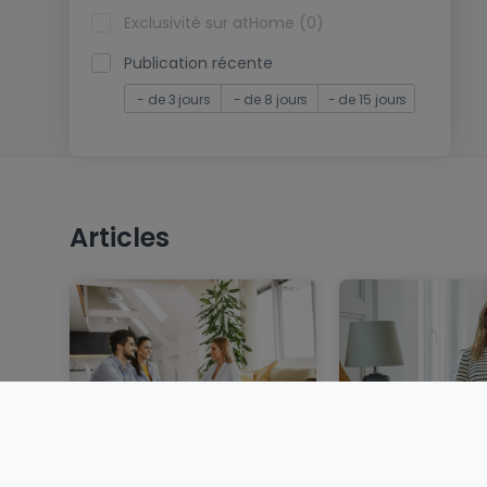
Exclusivité sur atHome (0)
Publication récente
- de 3 jours
- de 8 jours
- de 15 jours
Articles
Vendre un bien
Louer au Luxem