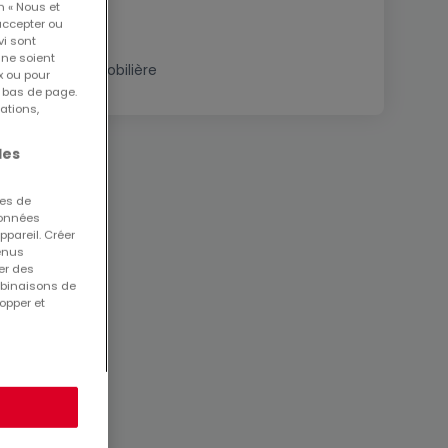
n « Nous et
accepter ou
vi sont
 ne soient
Estimation immobilière
x ou pour
n bas de page.
ations,
les
ues de
 données
ppareil. Créer
tenus
er des
mbinaisons de
opper et