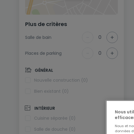
Plus de critères
-
+
0
Salle de bain
-
+
0
Places de parking
GÉNÉRAL
Nouvelle construction (0)
Bien existant (0)
INTÉRIEUR
Nous uti
efficace
Cuisine séparée (0)
Nous et n
Salle de douche (0)
données de 