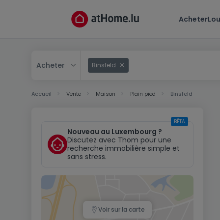
Acheter
Lou
Acheter
Binsfeld
Acheter
Accueil
Vente
Maison
Plain pied
Binsfeld
Louer
BÊTA
Nouveau au Luxembourg ?
Discutez avec Thom pour une
recherche immobilière simple et
sans stress.
Voir sur la carte