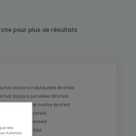
rche pour plus de résultats
d
Achat Maisons individuelles Binsfeld
Achat Maisons jumelées Binsfeld
Achat Maisons de maître Binsfeld
Achat Fermes Binsfeld
Achat Châlets Binsfeld
 que des
Achat Gîtes Binsfeld
nez Autoriser