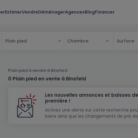
er
Estimer
Vendre
Déménager
Agences
Blog
Financer
Chambre
Surface
Plain pied
Tous
Maison
Plain pied à vendre à Binsfeld
Appartement
Maison
0 Plain pied en vente à Binsfeld
Projet neuf
Appartement
Maison individuelle
Les nouvelles annonces et baisses de
Maison à construire
Résidence
Chambre
Maison mitoyenne
première !
Immeuble de rapport
Lotissement
Studio
Maison jumelée
Modèle de maison
Activez une alerte sur cette recherche pou
biens ainsi que les changements de prix da
Terrain
Immeuble de rapport
Penthouse
Terrain + Maison
Villa
Garage - parking
Terrain constructible
Duplex
Maison de maître
Gros-oeuvre