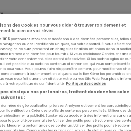
re.
lisons des Cookies pour vous aider à trouver rapidement et
ment le bien de vos rêves.
os
1015
partenaires stockons et accédons à des données personnelles, telles
navigation ou des identifiants uniques, sur votre appareil. Si vous sélection
echnologies de suivi prendront en charge les finalités affichées dans la sectio
aires traitons des données pour fournir ». Si vous choisissez Continuer sans 
tirez votre consentement, elles seront désactivées. Si les technologies de sui
ge pour deux voitures (35,87m²), WC séparé et grand séjour
Réf
atHome
91
s, il est possible que certains contenus et annonces qui vous sont présentés
frigérateur, , four/four à vapeur, four/pyrolyse, lave-vaissell
Réf
Agence
8693
ents pour vous. Vous pouvez faire réapparaître ce menu pour modifier vos choi
tre consentement à tout moment en cliquant sur le lien Gérer les paramètres e
cès au la terrasse (44m² - Orientation Nord-Est).
ue vous avez fait aurons un effet sur notre ou nos Site Web. Pour plus d’inform
us à notre politique de confidentialité.
Politique des cookies
pes ainsi que nos partenaires, traitent des données selon 
ace de 14m².
 suivantes :
es données de géolocalisation précises. Analyser activement les caractéristiq
 grandes chambres à coucher avec dressing (22,59m² & 25,41m²
pour l’identification. Créer des profils de contenus personnalisés. Utiliser des
et douche italienne.
ur sélectionner la publicité. Stocker et/ou accéder à des informations sur un a
 pour la publicité personnalisée. Utiliser des profils pour sélectionner des con
és. Mesurer la performance des contenus. Utiliser des profils pour sélectionn
 personnalisées. Comprendre les publics par le biais de statistiques ou de co