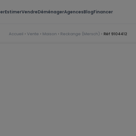
er
Estimer
Vendre
Déménager
Agences
Blog
Financer
Accueil
Vente
Maison
Reckange (Mersch)
Réf 9104412