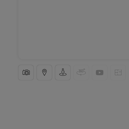
Maison jumelée
4 chambres
à
Reckange (Mersc
183
m²
4