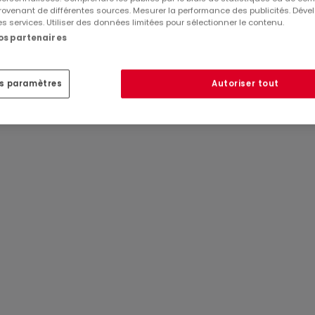
accordement pour la machine à laver (4,17m²), deux chambres 
ovenant de différentes sources. Mesurer la performance des publicités. Dével
x avec accès terrasse (7,44m²-Sud-Ouest & 8,28m²-Nord-Est
es services. Utiliser des données limitées pour sélectionner le contenu.
nos partenaires
et douche italienne.
es paramètres
Autoriser tout
x)
nnellement en massive