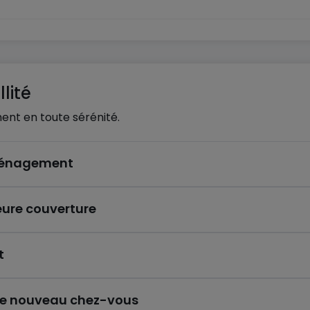
jardin porte de garage dans la façade arrière
lité
ent en toute sérénité.
face de 14m²
éménagement
eure couverture
bénéficie d’un emplacement pratique à proximité des
t
re nouveau chez-vous