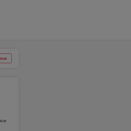
ous
ace