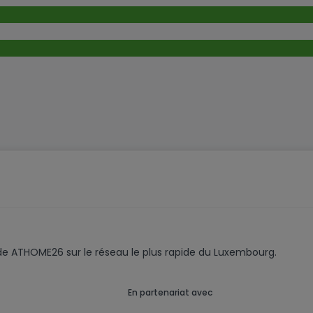
ude
ink – Pays-Bas)
on
code ATHOME26 sur le réseau le plus rapide du Luxembourg.
 Nord-Est
En partenariat avec