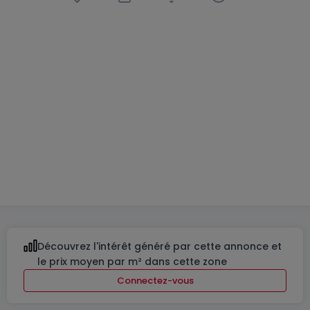
Maison jumelée
3 chambres
à
Reuland
1 199 331 €
218
m²
3
2
3
Découvrez l'intérêt généré par cette annonce et
le prix moyen par m² dans cette zone
Connectez-vous