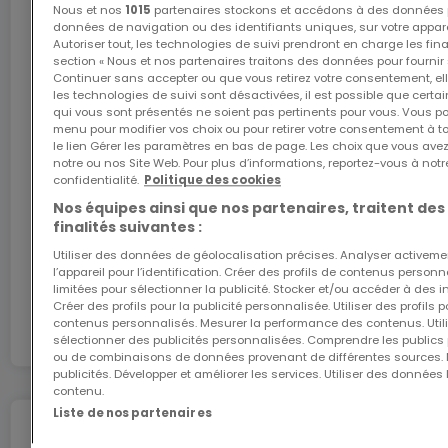
Nous et nos
1015
partenaires stockons et accédons à des données p
Internet
données de navigation ou des identifiants uniques, sur votre appare
- Prix TVAC TVA 17 % : 1.249.331,08 €
Autoriser tout, les technologies de suivi prendront en charge les fin
section « Nous et nos partenaires traitons des données pour fournir 
Continuer sans accepter ou que vous retirez votre consentement, ell
L'internet Giga : l'Internet à domicile
- Prix TVAC 3% : 1.199.331,08 € (TVA mixte - Sous
les technologies de suivi sont désactivées, il est possible que cer
qui vous sont présentés ne soient pas pertinents pour vous. Vous po
conditions d'acceptation du dossier par
Bénéficiez d’1 mois d’internet gratuit avec le code
menu pour modifier vos choix ou pour retirer votre consentement à 
ATHOME26 sur le réseau le plus rapide du
le lien Gérer les paramètres en bas de page. Les choix que vous avez
l'administration de l'enregistrement et domaines)
Luxembourg.
notre ou nos Site Web. Pour plus d’informations, reportez-vous à notr
confidentialité.
Politique des cookies
Pour toute information supplémentaire ou si vous
Nos équipes ainsi que nos partenaires, traitent des
J’y vais
finalités suivantes :
êtes intéressés, n'hésitez pas à nous contacter par
mail ou par téléphone : immo@tavares.lu / +352 691
Utiliser des données de géolocalisation précises. Analyser activeme
l’appareil pour l’identification. Créer des profils de contenus person
En partenariat avec
216 049.
limitées pour sélectionner la publicité. Stocker et/ou accéder à des i
Créer des profils pour la publicité personnalisée. Utiliser des profils
contenus personnalisés. Mesurer la performance des contenus. Utilis
sélectionner des publicités personnalisées. Comprendre les publics p
ou de combinaisons de données provenant de différentes sources.
publicités. Développer et améliorer les services. Utiliser des données 
contenu.
Liste de nos partenaires
Déménagez en toute