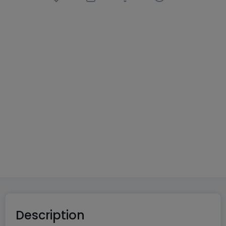
Villa
5 pièces
à
Saarbrücken
(DE)
850 000 €
237
m²
5
3
2
2
Description