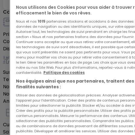
Das lichtdurchflutete Wohnhaus mit großen
Nous utilisons des Cookies pour vous aider à trouver
Caractéristiques
teilweise bodentiefen Fensterflächen, großzügiger
efficacement le bien de vos rêves.
offener Raumaufteilung, hohen Räumen und
Nous et nos
1015
partenaires stockons et accédons à des données p
Détails de la vente
données de navigation ou des identifiants uniques, sur votre appare
Flachdach wurde im Jahr 1969 in klassischer
Autoriser tout, les technologies de suivi prendront en charge les fin
Prix de vente
850 000 €
Massivbauweise 1-geschossig zur Straßenseite und
section « Nous et nos partenaires traitons des données pour fournir 
Commission d'agence
2,38 %
Continuer sans accepter ou que vous retirez votre consentement, ell
2-geschossig zur Gartenseite errichtet.
les technologies de suivi sont désactivées, il est possible que cer
Disponibilité
À confirmer
qui vous sont présentés ne soient pas pertinents pour vous. Vous po
menu pour modifier vos choix ou pour retirer votre consentement à 
Die linksseitig angebaute Doppelgarage ist voll
le lien Gérer les paramètres en bas de page. Les choix que vous avez
Général
notre ou nos Site Web. Pour plus d’informations, reportez-vous à notr
unterkellert; dahinter ist ein Gartengerätehaus
Surface habitable
237
m²
confidentialité.
Politique des cookies
angebaut.
Terrain
1 190
ares
Nos équipes ainsi que nos partenaires, traitent des
Nombre de pièces
5
finalités suivantes :
Nombre de chambres
Die Garage verfügt über einen elektrischen
3
Utiliser des données de géolocalisation précises. Analyser activeme
Année de construction
1969
l’appareil pour l’identification. Créer des profils de contenus person
Torantrieb und einen direkten Zugang in die
limitées pour sélectionner la publicité. Stocker et/ou accéder à des i
großzügige Eingangshalle des Wohnhauses.
Créer des profils pour la publicité personnalisée. Utiliser des profils
contenus personnalisés. Mesurer la performance des contenus. Utilis
Intérieur
sélectionner des publicités personnalisées. Comprendre les publics p
Cuisine équipée
Oui
Ab dem Jahr 2011 wurde das Anwesen umfangreich
ou de combinaisons de données provenant de différentes sources.
Salles de bains
2
publicités. Développer et améliorer les services. Utiliser des données 
renoviert und modernisiert.