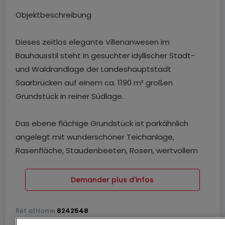
Objektbeschreibung
Dieses zeitlos elegante Villenanwesen im
Bauhausstil steht in gesuchter idyllischer Stadt-
und Waldrandlage der Landeshauptstadt
Saarbrücken auf einem ca. 1190 m² großen
Grundstück in reiner Südlage.
Das ebene flächige Grundstück ist parkähnlich
angelegt mit wunderschöner Teichanlage,
Rasenfläche, Staudenbeeten, Rosen, wertvollem
Baumbestand und komplett, teilweise auch mit
einer üppigen Hainbuchenhecke, eingefriedet -
Demander plus d'infos
eine Oase der Ruhe mit leise plätscherndem
Bachdurchlauf am Ende des Grundstücks.
Réf
atHome
8242548
Réf
Agence
10865