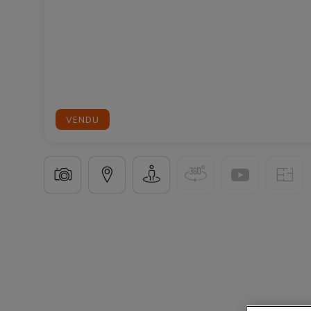
VENDU
Maison mitoyenne
3 chambres
à
Steinsel
745 00
132
m²
3