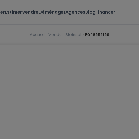
er
Estimer
Vendre
Déménager
Agences
Blog
Financer
Accueil
Vendu
Steinsel
Réf 8552159