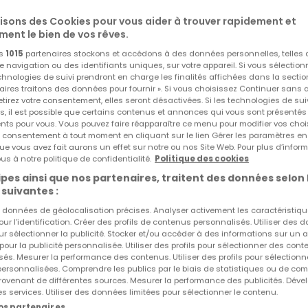
lisons des Cookies pour vous aider à trouver rapidement et
ment le bien de vos rêves.
os
1015
partenaires stockons et accédons à des données personnelles, telles
navigation ou des identifiants uniques, sur votre appareil. Si vous sélection
echnologies de suivi prendront en charge les finalités affichées dans la sectio
aires traitons des données pour fournir ». Si vous choisissez Continuer sans 
tirez votre consentement, elles seront désactivées. Si les technologies de sui
s, il est possible que certains contenus et annonces qui vous sont présentés
ents pour vous. Vous pouvez faire réapparaître ce menu pour modifier vos choi
tre consentement à tout moment en cliquant sur le lien Gérer les paramètres e
ue vous avez fait aurons un effet sur notre ou nos Site Web. Pour plus d’inform
us à notre politique de confidentialité.
Politique des cookies
pes ainsi que nos partenaires, traitent des données selon 
 suivantes :
es données de géolocalisation précises. Analyser activement les caractéristiq
pour l’identification. Créer des profils de contenus personnalisés. Utiliser des
nifamiliale jumelée dans la rue de la forêt à Steinsel. La m
ur sélectionner la publicité. Stocker et/ou accéder à des informations sur un a
 pour la publicité personnalisée. Utiliser des profils pour sélectionner des con
toujours été soignée, mais des rénovations sont à prévoir 
és. Mesurer la performance des contenus. Utiliser des profils pour sélectionn
 personnalisées. Comprendre les publics par le biais de statistiques ou de co
ovenant de différentes sources. Mesurer la performance des publicités. Dével
es services. Utiliser des données limitées pour sélectionner le contenu.
sidentiel et très calme. Localisé dans les hauteurs de Stein
nos partenaires