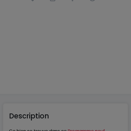
Maison
5 pièces
à
Volmerange-les-Mines
(FR)
630 000 €
130
m²
5
4
2
Description
Ce bien se trouve dans ce
Programme neuf