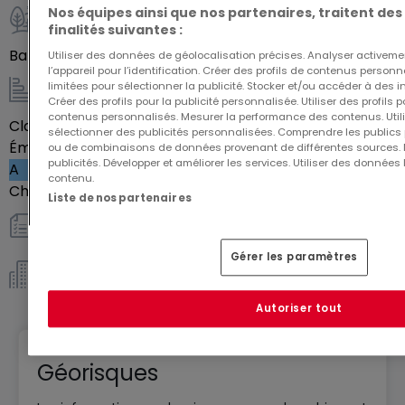
ensoleillées.
Nos équipes ainsi que nos partenaires, traitent des
Pour sa vie de famille, choisir une des maisons
finalités suivantes :
Extérieur
composant Saphir, c'est choisir un lieu de vie idéal
Balcon
15
m²
Utiliser des données de géolocalisation précises. Analyser activeme
l’appareil pour l’identification. Créer des profils de contenus person
mêlant la nature et la modernité.
limitées pour sélectionner la publicité. Stocker et/ou accéder à des i
Energie / Chauffage
Créer des profils pour la publicité personnalisée. Utiliser des profils
contenus personnalisés. Mesurer la performance des contenus. Utilis
Classe énergétique
Vide
sélectionner des publicités personnalisées. Comprendre les publics p
Émission de gaz à effet de serre (GES)
ou de combinaisons de données provenant de différentes sources.
publicités. Développer et améliorer les services. Utiliser des données 
A
contenu.
Chauffage au gaz
Oui
Liste de nos partenaires
Autres
Gérer les paramètres
Copropriété *
Autoriser tout
Géorisques