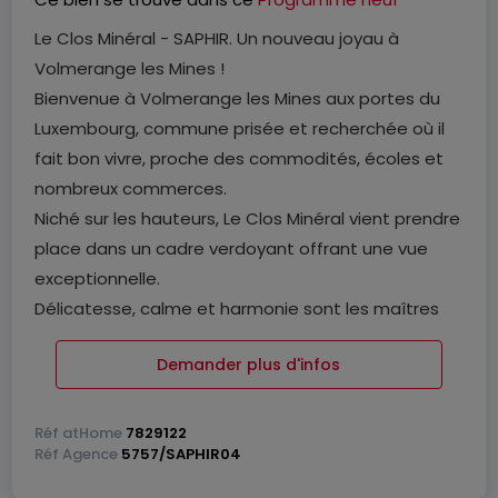
Le Clos Minéral - SAPHIR. Un nouveau joyau à
Volmerange les Mines !
Bienvenue à Volmerange les Mines aux portes du
Luxembourg, commune prisée et recherchée où il
fait bon vivre, proche des commodités, écoles et
nombreux commerces.
Niché sur les hauteurs, Le Clos Minéral vient prendre
place dans un cadre verdoyant offrant une vue
exceptionnelle.
Délicatesse, calme et harmonie sont les maîtres
mots dans cet ensemble immobilier où vous
Demander plus d'infos
pourrez jouir du quotidien dans des appartements
baignés de lumière naturelle, des maisons de ville
ou des maisons individuelles.
Réf
atHome
7829122
Réf
Agence
5757/SAPHIR04
Le Clos Mineral propose une architecture moderne
et des matériaux de haute facture. Sa beauté est