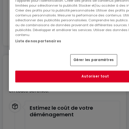
l’appareil pour l’identification. Créer des profils de contenus person
J’y vais
limitées pour sélectionner la publicité. Stocker et/ou accéder à des i
Créer des profils pour la publicité personnalisée. Utiliser des profils
contenus personnalisés. Mesurer la performance des contenus. Utilis
sélectionner des publicités personnalisées. Comprendre les publics p
En partenariat avec
ou de combinaisons de données provenant de différentes sources.
publicités. Développer et améliorer les services. Utiliser des données 
contenu.
Liste de nos partenaires
Gérer les paramètres
Déménagez en toute
tranquillité
Autoriser tout
Profitez de ces services pour un déménagement
en toute sérénité.
Estimez le coût de votre
déménagement