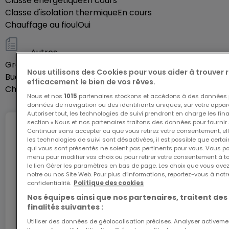
Classe énergétique
En cours
- Plusieurs possibilités d'aménagement et
Classe d'isolation thermique
En cours
d'exploitation;
Chauffage au fioul
Oui
- Propriété rare et protégée avec tout le confort,
prête à accueillir immédiatement une famille.
Autres
Grenier
Oui
Nous utilisons des Cookies pour vous aider à trouver
Buanderie
Agent responsable : Katia Gravière au 661 33 29 82
Oui
efficacement le bien de vos rêves.
Cheminée
Oui
ou katia@vanmaurits.lu
Nous et nos
1015
partenaires stockons et accédons à des données p
données de navigation ou des identifiants uniques, sur votre appare
Autoriser tout, les technologies de suivi prendront en charge les fin
section « Nous et nos partenaires traitons des données pour fournir 
Internet
Continuer sans accepter ou que vous retirez votre consentement, ell
les technologies de suivi sont désactivées, il est possible que cer
qui vous sont présentés ne soient pas pertinents pour vous. Vous po
menu pour modifier vos choix ou pour retirer votre consentement à 
le lien Gérer les paramètres en bas de page. Les choix que vous avez
L'internet Giga : l'Internet à domicile
notre ou nos Site Web. Pour plus d’informations, reportez-vous à notr
confidentialité.
Politique des cookies
Bénéficiez d’1 mois d’internet gratuit avec le code
ATHOME26 sur le réseau le plus rapide du
Nos équipes ainsi que nos partenaires, traitent des
finalités suivantes :
Luxembourg.
Utiliser des données de géolocalisation précises. Analyser activeme