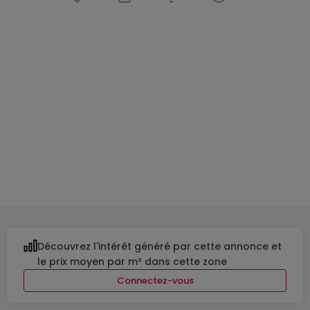
Ferme
5 chambres
à
Welscheid
1 200 000 €
300
m²
5
3
5
Découvrez l'intérêt généré par cette annonce et
le prix moyen par m² dans cette zone
Connectez-vous