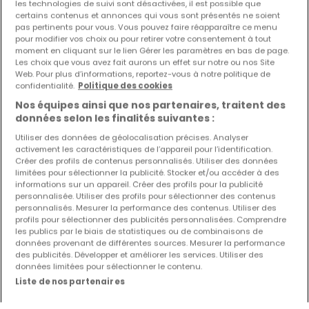
les technologies de suivi sont désactivées, il est possible que
certains contenus et annonces qui vous sont présentés ne soient
pas pertinents pour vous. Vous pouvez faire réapparaître ce menu
pour modifier vos choix ou pour retirer votre consentement à tout
moment en cliquant sur le lien Gérer les paramètres en bas de page.
Les choix que vous avez fait aurons un effet sur notre ou nos Site
Web. Pour plus d’informations, reportez-vous à notre politique de
confidentialité.
Politique des cookies
Nos équipes ainsi que nos partenaires, traitent des
données selon les finalités suivantes :
Utiliser des données de géolocalisation précises. Analyser
activement les caractéristiques de l’appareil pour l’identification.
De
186 052 €
à
256 469 €
Créer des profils de contenus personnalisés. Utiliser des données
limitées pour sélectionner la publicité. Stocker et/ou accéder à des
New program
à vendre
à
Maizières-lès-Metz
(FR)
informations sur un appareil. Créer des profils pour la publicité
personnalisée. Utiliser des profils pour sélectionner des contenus
personnalisés. Mesurer la performance des contenus. Utiliser des
De 59 à 85
m²
profils pour sélectionner des publicités personnalisées. Comprendre
les publics par le biais de statistiques ou de combinaisons de
Appartement
données provenant de différentes sources. Mesurer la performance
des publicités. Développer et améliorer les services. Utiliser des
2
59
m²
188 017 €
données limitées pour sélectionner le contenu.
Liste de nos partenaires
Appartement
2
85
m²
254 675 €