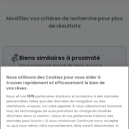
Modifiez vos critères de recherche pour plus
de résultats
Biens similaires à proximité
Vous n'avez pas trouvé de biens qui vous
intéressent ? Ces annonces suggérées
pourraient vous intéresser.
Nous utilisons des Cookies pour vous aider à
trouver rapidement et efficacement le bien de
vos rêves.
Nous et nos
1015
partenaires stockons et accédons à des données
personnelles, telles que des données de navigation ou des
identifiants uniques, sur votre appareil. Si vous sélectionnez Autoriser
tout, les technologies de suivi prendront en charge les finalités
affichées dans la section « Nous et nos partenaires traitons des
données pour fournir ». Si vous choisissez Continuer sans accepter
ou que vous retirez votre consentement, elles seront désactivées. Si