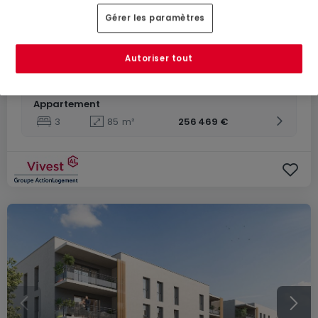
Appartement
Gérer les paramètres
-
60
m²
186 052 €
Autoriser tout
Appartement
2
60
m²
188 615 €
Appartement
3
85
m²
256 469 €