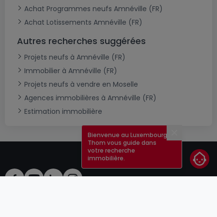
Achat Programmes neufs Amnéville (FR)
Achat Lotissements Amnéville (FR)
Autres recherches suggérées
Projets neufs à Amnéville (FR)
Immobilier à Amnéville (FR)
Projets neufs à vendre en Moselle
Agences immobilières à Amnéville (FR)
Estimation immobilière
Bienvenue au Luxembourg !
Fermer
Thom vous guide dans
votre recherche
immobilière.
CGU
atHomeGroup
CGV
Contact