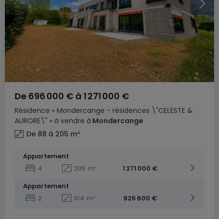
De
696 000 €
à
1 271 000 €
Résidence
« Mondercange - résidences \"CELESTE &
AURORE\" »
à vendre
à
Mondercange
De 88 à 205
m²
Appartement
4
205
m²
1 271 000 €
Appartement
2
104
m²
925 600 €