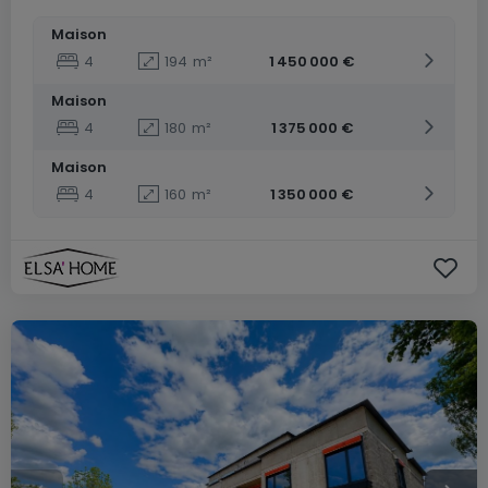
Maison
4
194
m²
1 450 000 €
Maison
4
180
m²
1 375 000 €
Maison
4
160
m²
1 350 000 €