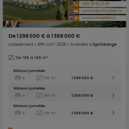
De
1 298 000 €
à
1 368 000 €
Lotissement
« SPR-LOT-2025 »
à vendre
à
Sprinkange
De 146 à 146
m²
Maison jumelée
4
146
m²
1 298 000 €
Maison jumelée
4
146
m²
1 368 000 €
Maison jumelée
4
146
m²
1 358 000 €