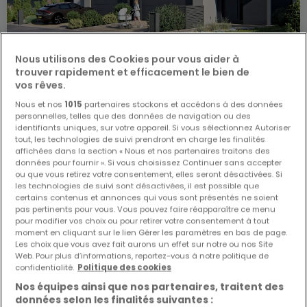
Nous utilisons des Cookies pour vous aider à
trouver rapidement et efficacement le bien de
vos rêves.
Nous et nos
1015
partenaires stockons et accédons à des données
De
1 100 586 €
à
1 375 932 €
personnelles, telles que des données de navigation ou des
identifiants uniques, sur votre appareil. Si vous sélectionnez Autoriser
Lotissement
« Kummerhéicht - Mondercange »
à
tout, les technologies de suivi prendront en charge les finalités
vendre
à
Mondercange
affichées dans la section « Nous et nos partenaires traitons des
données pour fournir ». Si vous choisissez Continuer sans accepter
De 137 à 194
m²
ou que vous retirez votre consentement, elles seront désactivées. Si
les technologies de suivi sont désactivées, il est possible que
Maison individuelle
certains contenus et annonces qui vous sont présentés ne soient
pas pertinents pour vous. Vous pouvez faire réapparaître ce menu
4
150
m²
1 100 586 €
pour modifier vos choix ou pour retirer votre consentement à tout
moment en cliquant sur le lien Gérer les paramètres en bas de page.
Maison individuelle
Les choix que vous avez fait aurons un effet sur notre ou nos Site
4
160
m²
1 130 752 €
Web. Pour plus d’informations, reportez-vous à notre politique de
confidentialité.
Politique des cookies
Maison individuelle
Nos équipes ainsi que nos partenaires, traitent des
4
183
m²
1 259 985 €
données selon les finalités suivantes :