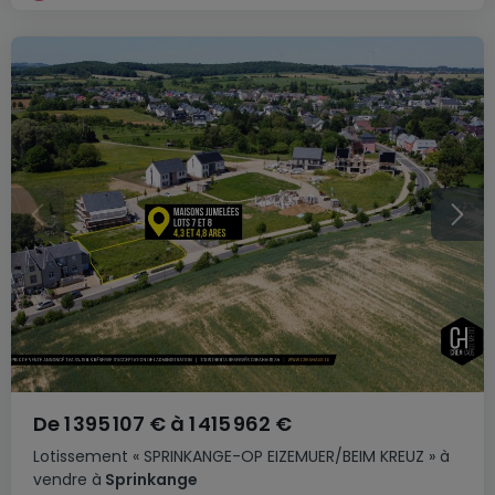
De
1 395 107 €
à
1 415 962 €
Lotissement
« SPRINKANGE-OP EIZEMUER/BEIM KREUZ »
à
vendre
à
Sprinkange