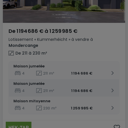
De
1 194 686 €
à
1 259 985 €
Lotissement
« Kummerhéicht »
à vendre
à
Mondercange
De 211 à 230
m²
Maison jumelée
4
211
m²
1 194 686 €
Maison jumelée
4
211
m²
1 194 686 €
Maison mitoyenne
4
230
m²
1 259 985 €