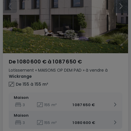
De
1 080 600 €
à
1 087 650 €
Lotissement
« MAISONS OP DEM PAD »
à vendre
à
Wickrange
De 155 à 155
m²
Maison
3
155
m²
1 087 650 €
Maison
3
155
m²
1 080 600 €