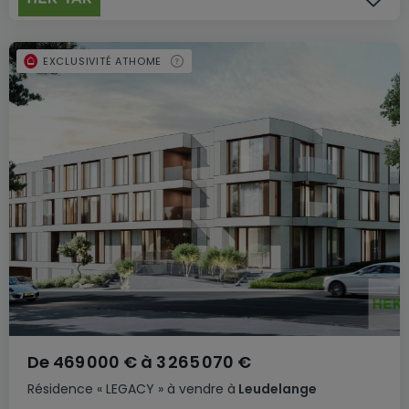
EXCLUSIVITÉ ATHOME
De
469 000 €
à
3 265 070 €
Résidence
« LEGACY »
à vendre
à
Leudelange