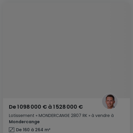
De
1 098 000 €
à
1 528 000 €
Lotissement
« MONDERCANGE 2807 RK »
à vendre
à
Mondercange
De 160 à 264
m²