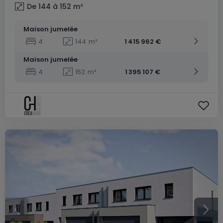
De 144 à 152
m²
Maison jumelée
4
144
m²
1 415 962 €
Maison jumelée
4
152
m²
1 395 107 €