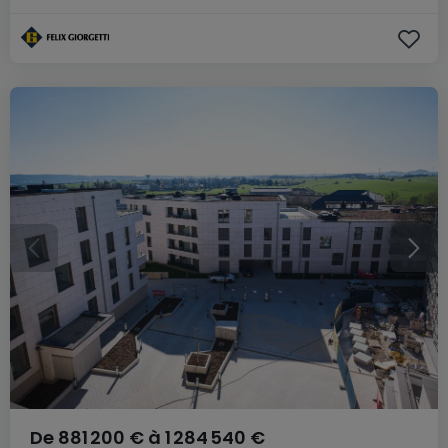
De
881 200 €
à
1 284 540 €