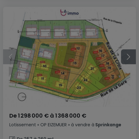
De
1 298 000 €
à
1 368 000 €
Lotissement
« OP EIZEMUER »
à vendre
à
Sprinkange
De 257 à 260
m²