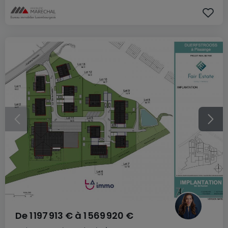
De
1 197 913 €
à
1 569 920 €