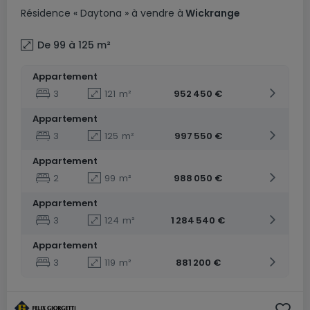
Résidence
« Daytona »
à vendre
à
Wickrange
De 99 à 125
m²
Appartement
3
121
m²
952 450 €
Appartement
3
125
m²
997 550 €
Appartement
2
99
m²
988 050 €
Appartement
3
124
m²
1 284 540 €
Appartement
3
119
m²
881 200 €