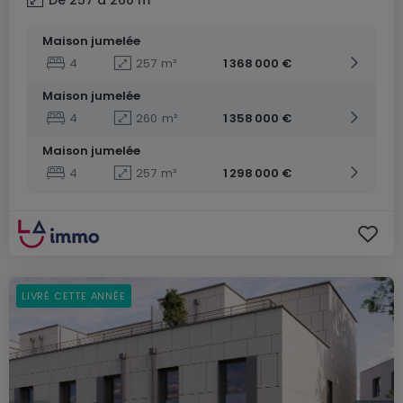
Maison jumelée
4
257
m²
1 368 000 €
Maison jumelée
4
260
m²
1 358 000 €
Maison jumelée
4
257
m²
1 298 000 €
LIVRÉ CETTE ANNÉE