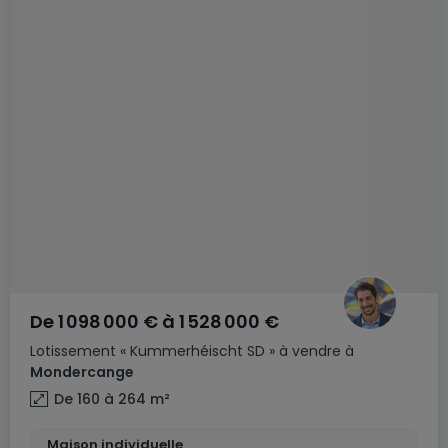
De
1 098 000 €
à
1 528 000 €
Lotissement
« Kummerhéischt SD »
à vendre
à
Mondercange
De 160 à 264
m²
Maison individuelle