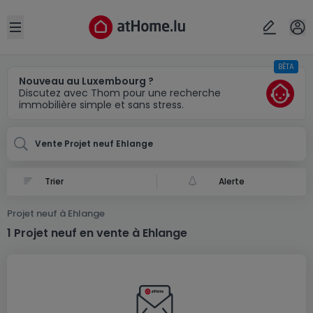
Localité(s)
Annuler
OK
Open sidebar
BÊTA
Ehlange
Nouveau au Luxembourg ?
Discutez avec Thom pour une recherche
immobilière simple et sans stress.
Vente Projet neuf Ehlange
Alerte
Projet neuf à Ehlange
1 Projet neuf en vente à Ehlange