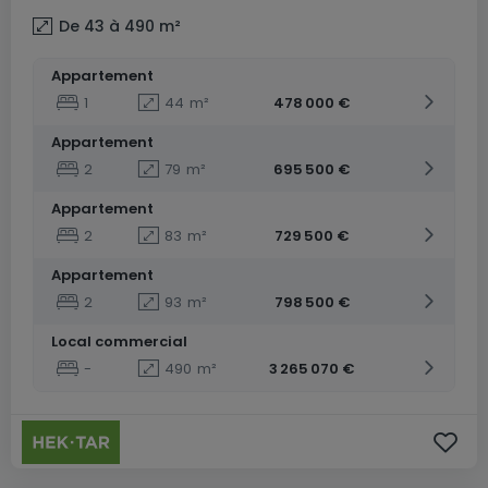
De 43 à 490
m²
Appartement
1
44
m²
478 000 €
Appartement
2
79
m²
695 500 €
Appartement
2
83
m²
729 500 €
Appartement
2
93
m²
798 500 €
Local commercial
-
490
m²
3 265 070 €