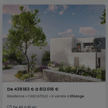
De
439 183 €
à
812 016 €
Résidence
« CASCATELLE »
à vendre
à
Ehlange
De 40 à 81
m²