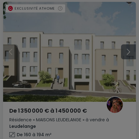
EXCLUSIVITÉ ATHOME
De
1 350 000 €
à
1 450 000 €
Résidence
« MAISONS LEUDELANGE »
à vendre
à
Leudelange
De 160 à 194
m²