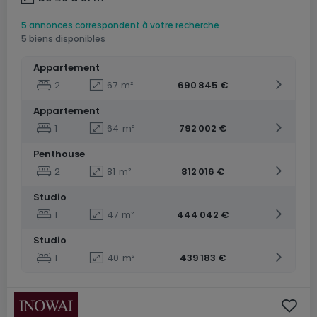
5 annonces correspondent à votre recherche
5 biens disponibles
Appartement
2
67
m²
690 845 €
Appartement
1
64
m²
792 002 €
Penthouse
2
81
m²
812 016 €
Studio
1
47
m²
444 042 €
Studio
1
40
m²
439 183 €