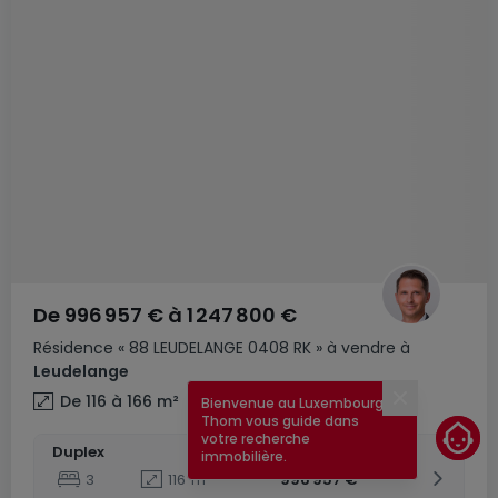
De
996 957 €
à
1 247 800 €
Résidence
« 88 LEUDELANGE 0408 RK »
à vendre
à
Leudelange
De 116 à 166
m²
Bienvenue au Luxembourg !
Fermer
Thom vous guide dans
votre recherche
Duplex
immobilière.
3
116
m²
996 957 €