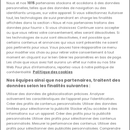
Nous et nos
1015
partenaires stockons et accédons à des données
personnelles, telles que des données de navigation ou des
identifiants uniques, sur votre appareil. Si vous sélectionnez Autoriser
tout, les technologies de suivi prendront en charge les finalités
affichées dans la section « Nous et nos partenaires traitons des
Biens similaires à proximité
données pour fournir ». Si vous choisissez Continuer sans accepter
ou que vous retirez votre consentement, elles seront désactivées. Si
Vous n'avez pas trouvé de biens qui vous
les technologies de suivi sont désactivées, il est possible que
intéressent ? Ces annonces suggérées
certains contenus et annonces qui vous sont présentés ne soient
pourraient vous intéresser.
pas pertinents pour vous. Vous pouvez faire réapparaître ce menu
pour modifier vos choix ou pour retirer votre consentement à tout
moment en cliquant sur le lien Gérer les paramètres en bas de page.
Les choix que vous avez fait aurons un effet sur notre ou nos Site
Web. Pour plus d’informations, reportez-vous à notre politique de
EXCLUSIVITÉ ATHOME
NOUVEAU PRIX
confidentialité.
Politique des cookies
Nos équipes ainsi que nos partenaires, traitent des
données selon les finalités suivantes :
Utiliser des données de géolocalisation précises. Analyser
activement les caractéristiques de l’appareil pour l’identification.
Créer des profils de contenus personnalisés. Utiliser des données
limitées pour sélectionner la publicité. Stocker et/ou accéder à des
informations sur un appareil. Créer des profils pour la publicité
personnalisée. Utiliser des profils pour sélectionner des contenus
personnalisés. Mesurer la performance des contenus. Utiliser des
profils pour sélectionner des publicités personnalisées. Comprendre