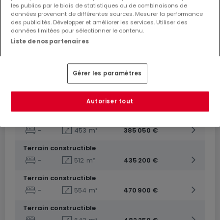
les publics par le biais de statistiques ou de combinaisons de
données provenant de différentes sources. Mesurer la performance
des publicités. Développer et améliorer les services. Utiliser des
données limitées pour sélectionner le contenu.
Liste de nos partenaires
De
250 000 €
à
482 250 €
Lotissement
« Lotissement SKY VIEW »
à vendre
à
Gérer les paramètres
Hoscheid-Dickt
De 316 à 643
m²
Autoriser tout
Terrain constructible
-
453
m²
385 050 €
Terrain constructible
-
512
m²
435 200 €
Terrain constructible
-
554
m²
470 900 €
Terrain constructible