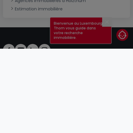
Agences immobilières à Holzthum
Estimation immobilière
Bienvenue au Luxembourg !
Fermer
Thom vous guide dans
votre recherche
immobilière.
CGU
atHomeGroup
CGV
Contact
DSA
Annonceurs
Mentions légales
Vie privée
Carrières
Cookie
Cybercriminalité
© 2000 -
2026
atHome Group S.à.r.l.
5, rue Charles Darwin L-1433 Luxembourg
atHomeGroup