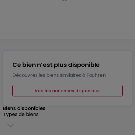
Lotissement
« Fouhren »
à
Fouhren
Cette annonce a
été retirée du marché
2 Biens disponibles
Ce bien n’est plus disponible
Découvrez les biens similaires à Fouhren
Voir les annonces disponibles
Biens disponibles
Types de biens