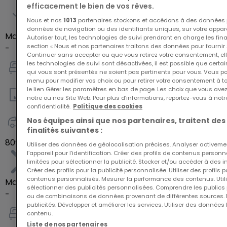
efficacement le bien de vos rêves.
Nous et nos
1013
partenaires stockons et accédons à des données p
données de navigation ou des identifiants uniques, sur votre appare
Maison individuelle
Autoriser tout, les technologies de suivi prendront en charge les fin
section « Nous et nos partenaires traitons des données pour fournir 
-
Continuer sans accepter ou que vous retirez votre consentement, ell
les technologies de suivi sont désactivées, il est possible que cer
qui vous sont présentés ne soient pas pertinents pour vous. Vous po
4
menu pour modifier vos choix ou pour retirer votre consentement à 
le lien Gérer les paramètres en bas de page. Les choix que vous avez
notre ou nos Site Web. Pour plus d’informations, reportez-vous à notr
142
m²
confidentialité.
Politique des cookies
Nos équipes ainsi que nos partenaires, traitent des
2
finalités suivantes :
809 000 €
Utiliser des données de géolocalisation précises. Analyser activeme
l’appareil pour l’identification. Créer des profils de contenus person
limitées pour sélectionner la publicité. Stocker et/ou accéder à des i
Créer des profils pour la publicité personnalisée. Utiliser des profils
contenus personnalisés. Mesurer la performance des contenus. Utilis
Maison individuelle
sélectionner des publicités personnalisées. Comprendre les publics p
-
ou de combinaisons de données provenant de différentes sources.
publicités. Développer et améliorer les services. Utiliser des données 
contenu.
4
Liste de nos partenaires