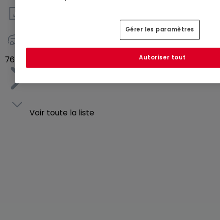
134
m²
Gérer les paramètres
2
Autoriser tout
764 000 €
Voir toute la liste