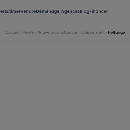
er
Estimer
Vendre
Déménager
Agences
Blog
Financer
Accueil
Vente
Nouvelle construction
Lotissement
Hellange