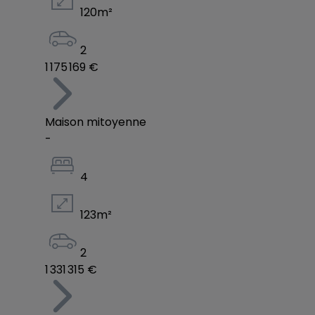
120
m²
2
1 175 169 €
Maison mitoyenne
-
4
123
m²
2
1 331 315 €