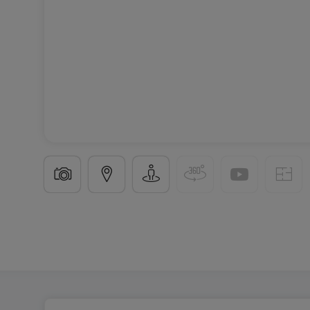
Lotissement
« Hellange-Sauerwiss »
à
Hellange
Ce
2 Biens disponibles