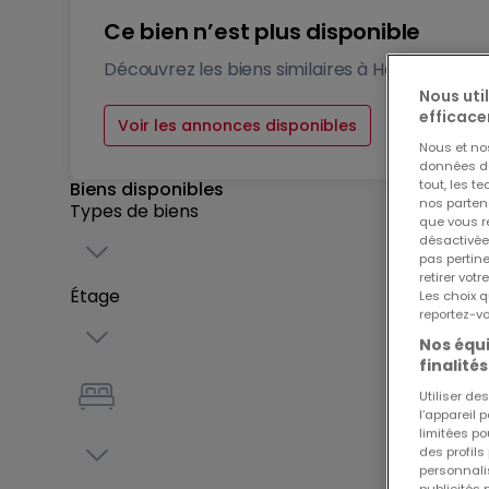
Ce bien n’est plus disponible
Découvrez les biens similaires à Hellange
Nous uti
efficace
Voir les annonces disponibles
Nous et n
données de 
tout, les t
Biens disponibles
nos parten
Types de biens
que vous re
désactivée
pas pertin
retirer vo
Étage
Les choix q
reportez-vo
Nos équi
finalités
Utiliser d
l’appareil 
limitées po
des profils
personnalis
publicités