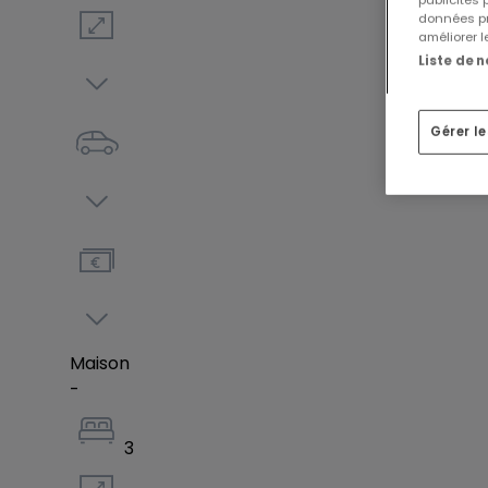
données pr
améliorer l
Liste de 
Gérer l
Maison
-
3