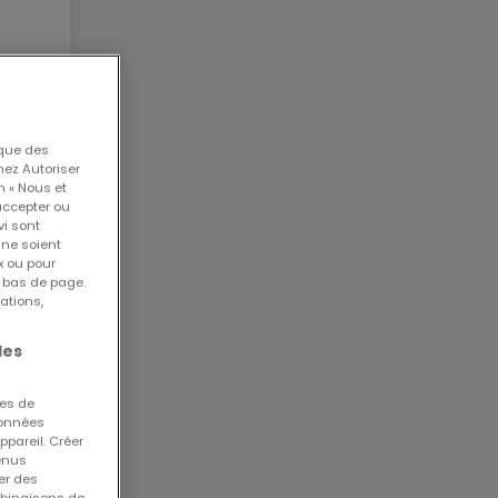
 que des
nez Autoriser
n « Nous et
accepter ou
vi sont
 ne soient
x ou pour
n bas de page.
ations,
les
ues de
 données
ppareil. Créer
tenus
er des
mbinaisons de