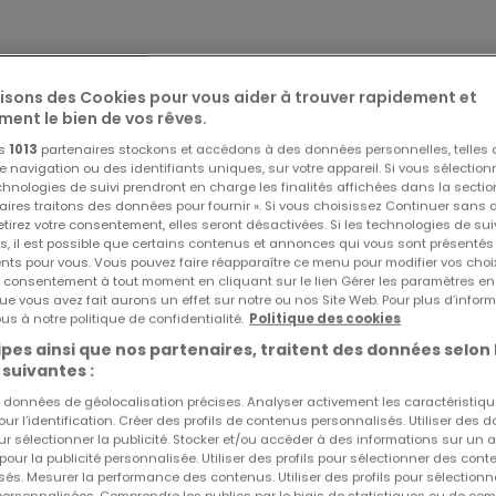
lisons des Cookies pour vous aider à trouver rapidement et
ment le bien de vos rêves.
os
1013
partenaires stockons et accédons à des données personnelles, telles
navigation ou des identifiants uniques, sur votre appareil. Si vous sélection
echnologies de suivi prendront en charge les finalités affichées dans la sectio
aires traitons des données pour fournir ». Si vous choisissez Continuer sans 
tirez votre consentement, elles seront désactivées. Si les technologies de sui
s, il est possible que certains contenus et annonces qui vous sont présentés
ents pour vous. Vous pouvez faire réapparaître ce menu pour modifier vos choi
tre consentement à tout moment en cliquant sur le lien Gérer les paramètres e
ue vous avez fait aurons un effet sur notre ou nos Site Web. Pour plus d’inform
us à notre politique de confidentialité.
Politique des cookies
pes ainsi que nos partenaires, traitent des données selon 
 suivantes :
es données de géolocalisation précises. Analyser activement les caractéristiq
pour l’identification. Créer des profils de contenus personnalisés. Utiliser des
ur sélectionner la publicité. Stocker et/ou accéder à des informations sur un a
 pour la publicité personnalisée. Utiliser des profils pour sélectionner des con
és. Mesurer la performance des contenus. Utiliser des profils pour sélectionn
 personnalisées. Comprendre les publics par le biais de statistiques ou de co