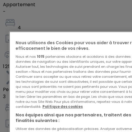
Appartement
-
4
Nous utilisons des Cookies pour vous aider à trouver
140
m²
efficacement le bien de vos rêves.
Nous et nos
1015
partenaires stockons et accédons à des données p
2
données de navigation ou des identifiants uniques, sur votre appare
1 250 000 €
Autoriser tout, les technologies de suivi prendront en charge les fin
section « Nous et nos partenaires traitons des données pour fournir 
Continuer sans accepter ou que vous retirez votre consentement, ell
les technologies de suivi sont désactivées, il est possible que cer
qui vous sont présentés ne soient pas pertinents pour vous. Vous po
Penthouse
menu pour modifier vos choix ou pour retirer votre consentement à 
3
le lien Gérer les paramètres en bas de page. Les choix que vous avez
notre ou nos Site Web. Pour plus d’informations, reportez-vous à notr
confidentialité.
Politique des cookies
3
Nos équipes ainsi que nos partenaires, traitent des
finalités suivantes :
128
m²
Utiliser des données de géolocalisation précises. Analyser activeme