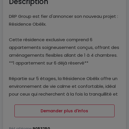
Description
DRP Group est fier d'annoncer son nouveau projet :
Résidence Obélix.
Cette résidence exclusive comprend 6
appartements soigneusement conçus, offrant des
aménagements flexibles allant de 1 à 4 chambres.
**1 appartement sur 6 déjà réservé**
Répartie sur 5 étages, la Résidence Obélix offre un
environnement de vie calme et confortable, idéal
pour ceux qui recherchent à la fois la tranquillité et
la commodité. Chaque appartement dispose
d'une terrasse et/ou d'un balcon privés, offrant des
Demander plus d'infos
vues spectaculaires.
Réf
atHome
9053250