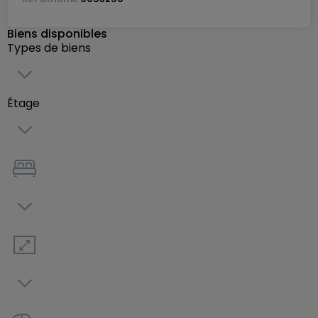
Une unité est entièrement conforme aux critères
d'accessibilité (PMR), assurant l'inclusivité et le
Biens disponibles
Types de biens
confort de tous les résidents.
Les résidents peuvent admirer le lever du soleil d'un
Étage
côté et profiter du soleil abondant de l'après-midi
de l'autre, avant de se détendre avec de
magnifiques couchers de soleil.
Idéalement situé sur la 'Rue du Cimetière' à Kehlen,
le projet est à seulement quelques kilomètres du
centre-ville de Luxembourg. Il bénéficie également
de la proximité de zones clés telles que Mersch,
Mamer et Cappellen, facilitant les trajets
quotidiens et l'accès aux commodités.
Le projet allie design moderne, fonctionnalité et
emplacement stratégique, faisant de la Résidence