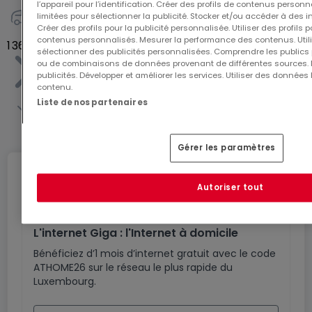
l’appareil pour l’identification. Créer des profils de contenus person
limitées pour sélectionner la publicité. Stocker et/ou accéder à des i
2
Créer des profils pour la publicité personnalisée. Utiliser des profils
contenus personnalisés. Mesurer la performance des contenus. Utilis
1 368 500 €
sélectionner des publicités personnalisées. Comprendre les publics p
ou de combinaisons de données provenant de différentes sources.
publicités. Développer et améliorer les services. Utiliser des données 
contenu.
Liste de nos partenaires
Voir toute la liste
Gérer les paramètres
Internet
Autoriser tout
L'internet Giga : l'Internet à domicile
Bénéficiez d’1 mois d’internet gratuit avec le code
ATHOME26 sur le réseau le plus rapide du
Luxembourg.