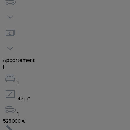
Obélix un excellent endroit où vivre.
Appartement
1
1
47
m²
1
525 000 €