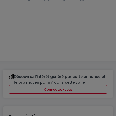
Résidence
« Obelix »
à
Kehlen
De
525 000 €
à
1 368 500 €
6 Biens disponibles
De 47 à 140
m²
De 1 à 4
Découvrez l'intérêt généré par cette annonce et
le prix moyen par m² dans cette zone
Connectez-vous