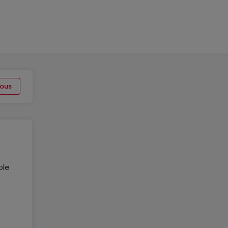
ous
ble