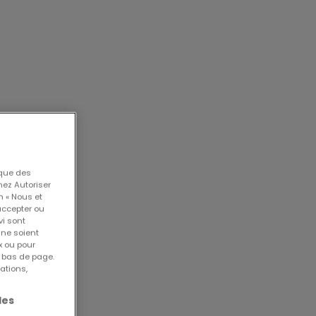
 Son
 que des
nez Autoriser
n « Nous et
accepter ou
vi sont
 ne soient
x ou pour
au
n bas de page.
ations,
les