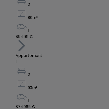
2
89
m²
1
854 181 €
Appartement
1
2
93
m²
1
874 965 €