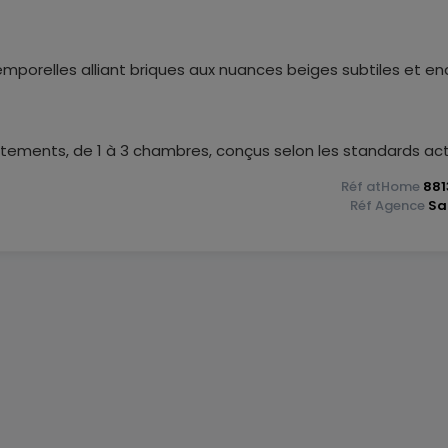
emporelles alliant briques aux nuances beiges subtiles et en
tements, de 1 à 3 chambres, conçus selon les standards ac
Réf
atHome
881
Réf
Agence
Sa
e aux portes de la capitale. Cette commune, limitrophe de
éficie des axes de circulation majeurs A7 et N7 qui garantis
t l'ensemble du territoire.
ssure une liaison régulière et efficace avec le centre-ville,