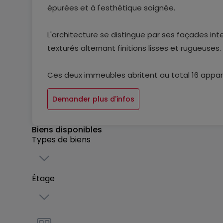
épurées et à l'esthétique soignée.
L'architecture se distingue par ses façades int
texturés alternant finitions lisses et rugueuses.
Ces deux immeubles abritent au total 16 appar
du confort, de la modernité et de la praticité.
Demander plus d'infos
Un emplacement de choix ;
Biens disponibles
Types de biens
Steinsel jouit d'une localisation exceptionnell
Lorentzweiler (nord) et Walferdange (sud), bén
une excellente desserte vers Luxembourg-ville e
Étage
Connectivité et services :
Le réseau de transports publics luxembourgeois a