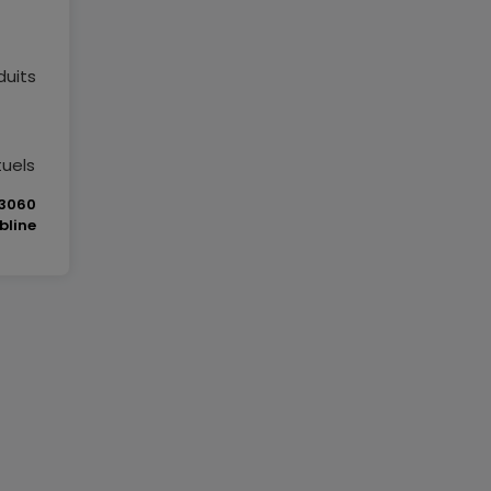
duits
tuels
3060
bline
sent