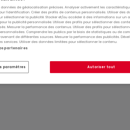
es données de géolocalisation précises. Analyser activement les caractéristiq
erve d’acceptation de votre dossier par l’administration de
pour l’identification. Créer des profils de contenus personnalisés. Utiliser des
ur sélectionner la publicité. Stocker et/ou accéder à des informations sur un a
 pour la publicité personnalisée. Utiliser des profils pour sélectionner des con
és. Mesurer la performance des contenus. Utiliser des profils pour sélectionn
 personnalisées. Comprendre les publics par le biais de statistiques ou de co
52 31 61 35 ou sur info@creahaus.lu
ovenant de différentes sources. Mesurer la performance des publicités. Dével
es services. Utiliser des données limitées pour sélectionner le contenu.
nos partenaires
es paramètres
Autoriser tout