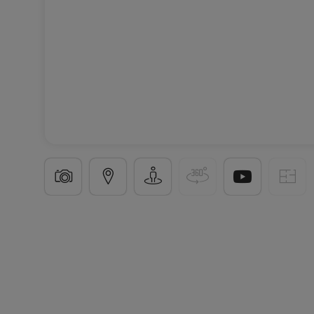
Résidence
« Sabline »
à
Steinsel
De
535 795 €
à
1 
9 Biens disponibles
31 % vendus
De 49 à 116
m²