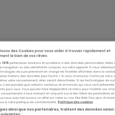
nt tous les quartiers de la capitale.
t. Liaison directe vers Pfaffenthal-Kirchberg en 9 minutes.
l'harmonie entre sérénité champêtre et dynamisme urbain.
s naturels en font une destination privilégiée pour qui
lisons des Cookies pour vous aider à trouver rapidement et
é aux services.
ment le bien de vos rêves.
os
1015
partenaires stockons et accédons à des données personnelles, telles
navigation ou des identifiants uniques, sur votre appareil. Si vous sélection
echnologies de suivi prendront en charge les finalités affichées dans la sectio
aires traitons des données pour fournir ». Si vous choisissez Continuer sans 
tirez votre consentement, elles seront désactivées. Si les technologies de sui
on énergétique CPE-A-A grâce à ses menuiseries extérieurs
s, il est possible que certains contenus et annonces qui vous sont présentés
ents pour vous. Vous pouvez faire réapparaître ce menu pour modifier vos choi
s, son système de ventilation double flux et son chauffage 
tre consentement à tout moment en cliquant sur le lien Gérer les paramètres e
ue vous avez fait aurons un effet sur notre ou nos Site Web. Pour plus d’inform
us à notre politique de confidentialité.
Politique des cookies
pes ainsi que nos partenaires, traitent des données selon 
emande.
 suivantes :