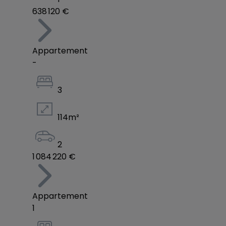
638 120 €
Appartement
-
3
114
m²
2
1 084 220 €
Appartement
1