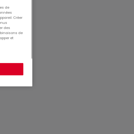
ues de
 données
ppareil. Créer
tenus
er des
mbinaisons de
opper et