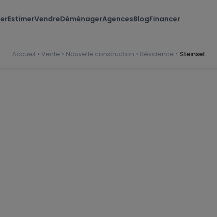
er
Estimer
Vendre
Déménager
Agences
Blog
Financer
Accueil
Vente
Nouvelle construction
Résidence
Steinsel