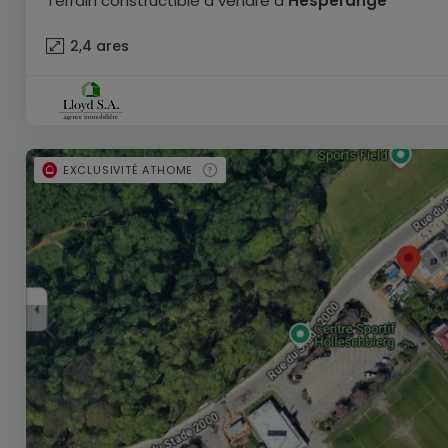
Terrain constructible
à vendre
à
Hesperange
2,4
ares
EXCLUSIVITÉ ATHOME