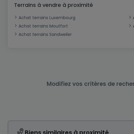
Bureau
Triplex
Terrain non constructible
Château
Garage - Parking
Terrains à vendre à proximité
Commerce
Loft
Ferme
Terrain industriel
Bureau
Garage ouvert
Achat terrains Luxembourg
Local commercial
Corps de ferme
Mansarde
Garage fermé
Achat terrains Moutfort
Achat terrains Sandweiler
Fonds de Commerce
Rez-de-chaussée
Châlet
Bungalow
Restaurant
Plain pied
Hôtel
Entrepôt
Gîte
Exploitation agricole
Modifiez vos critères de reche
Biens similaires à proximité