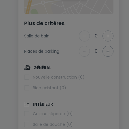
Plus de critères
-
+
0
Salle de bain
-
+
0
Places de parking
GÉNÉRAL
Nouvelle construction (0)
Bien existant (0)
INTÉRIEUR
Cuisine séparée (0)
Salle de douche (0)