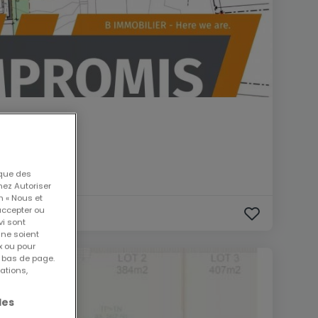
 que des
nez Autoriser
n « Nous et
accepter ou
vi sont
 ne soient
x ou pour
n bas de page.
ations,
les