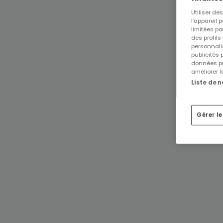
Utiliser d
l’appareil 
limitées po
des profils
personnalis
publicités
données pr
améliorer l
Liste de 
Gérer l