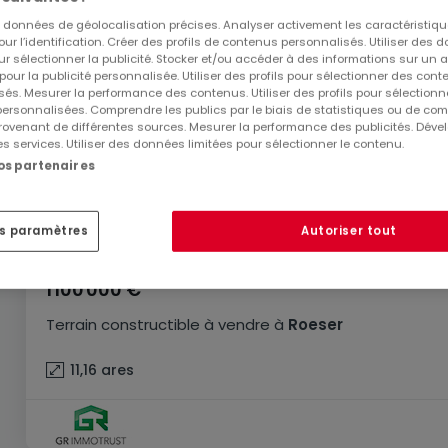
es données de géolocalisation précises. Analyser activement les caractéristiq
pour l’identification. Créer des profils de contenus personnalisés. Utiliser des
ur sélectionner la publicité. Stocker et/ou accéder à des informations sur un a
 pour la publicité personnalisée. Utiliser des profils pour sélectionner des con
és. Mesurer la performance des contenus. Utiliser des profils pour sélectionn
 personnalisées. Comprendre les publics par le biais de statistiques ou de co
ovenant de différentes sources. Mesurer la performance des publicités. Dével
es services. Utiliser des données limitées pour sélectionner le contenu.
nos partenaires
es paramètres
Autoriser tout
1 100 000 €
Terrain constructible
à vendre
à
Roeser
11,16
ares