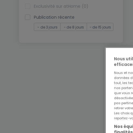
Exclusivité sur atHome (0)
Publication récente
- de 3 jours
- de 8 jours
- de 15 jours
Nous uti
efficace
Nous et n
données de 
tout, les t
nos parten
que vous re
désactivée
pas pertin
retirer vo
Les choix q
reportez-vo
Nos équi
finalités