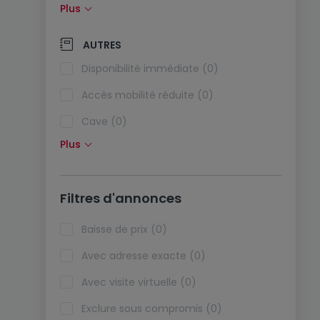
Plus
Panneaux solaires (0)
Pompe à chaleur (0)
AUTRES
Climatisation (0)
Disponibilité immédiate (0)
Fibre optique (0)
Accès mobilité réduite (0)
Cave (0)
Plus
Grenier (0)
Ascenseur (0)
Filtres d'annonces
Viager (0)
Biens de vacances (0)
Baisse de prix (0)
Avec adresse exacte (0)
Avec visite virtuelle (0)
Exclure sous compromis (0)