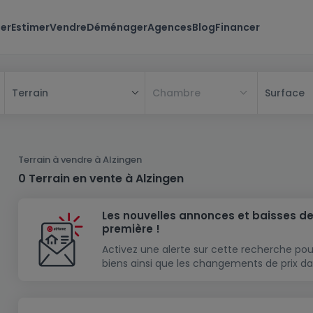
er
Estimer
Vendre
Déménager
Agences
Blog
Financer
Chambre
Surface
Terrain
Tous
Maison
Terrain à vendre à Alzingen
Appartement
Maison
0 Terrain en vente à Alzingen
Projet neuf
Appartement
Maison individuelle
Les nouvelles annonces et baisses de
Maison à construire
Résidence
Chambre
Maison mitoyenne
première !
Immeuble de rapport
Lotissement
Studio
Maison jumelée
Modèle de maison
Activez une alerte sur cette recherche pou
biens ainsi que les changements de prix da
Terrain
Immeuble de rapport
Penthouse
Terrain + Maison
Villa
Garage - parking
Terrain constructible
Duplex
Maison de maître
Gros-oeuvre