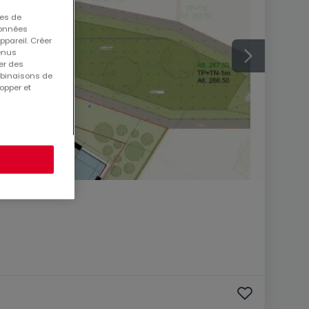
ues de
 données
ppareil. Créer
tenus
er des
mbinaisons de
opper et