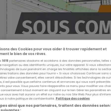
750 000 €
lisons des Cookies pour vous aider à trouver rapidement et
Terrain constructible
16 pièces
à vendre
à
Hassel
ment le bien de vos rêves.
10,54
ares
16
os
1015
partenaires stockons et accédons à des données personnelles, telles
navigation ou des identifiants uniques, sur votre appareil. Si vous sélection
echnologies de suivi prendront en charge les finalités affichées dans la sectio
aires traitons des données pour fournir ». Si vous choisissez Continuer sans 
tirez votre consentement, elles seront désactivées. Si les technologies de sui
s, il est possible que certains contenus et annonces qui vous sont présentés
ents pour vous. Vous pouvez faire réapparaître ce menu pour modifier vos choi
tre consentement à tout moment en cliquant sur le lien Gérer les paramètres e
EXCLUSIVITÉ ATHOME
ue vous avez fait aurons un effet sur notre ou nos Site Web. Pour plus d’inform
us à notre politique de confidentialité.
Politique des cookies
pes ainsi que nos partenaires, traitent des données selon 
 suivantes :