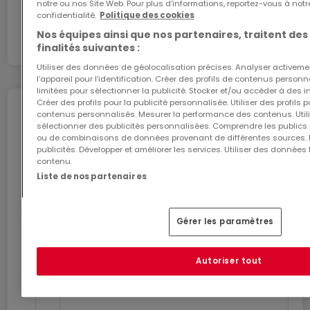
notre ou nos Site Web. Pour plus d’informations, reportez-vous à notr
En partenariat avec
confidentialité.
Politique des cookies
Nos équipes ainsi que nos partenaires, traitent des
finalités suivantes :
Utiliser des données de géolocalisation précises. Analyser activeme
l’appareil pour l’identification. Créer des profils de contenus person
limitées pour sélectionner la publicité. Stocker et/ou accéder à des i
Créer des profils pour la publicité personnalisée. Utiliser des profils
Déménagez en toute
contenus personnalisés. Mesurer la performance des contenus. Utilis
sélectionner des publicités personnalisées. Comprendre les publics p
tranquillité
ou de combinaisons de données provenant de différentes sources.
publicités. Développer et améliorer les services. Utiliser des données 
Profitez de ces services pour un déménagement
contenu.
en toute sérénité.
Liste de nos partenaires
Estimez le coût de votre
Gérer les paramètres
déménagement
Autoriser tout
Choisissez votre offre Internet