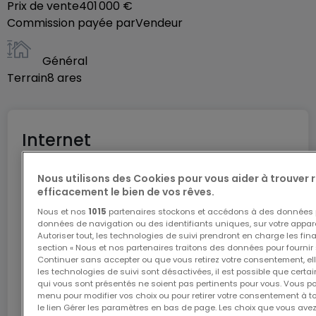
Prix de vente
401 000 €
Commission payée par
Vendeur
Général
Terrain
8
ares
Internet
Nous utilisons des Cookies pour vous aider à trouver
L'internet Giga : l'Internet à domicile
efficacement le bien de vos rêves.
Bénéficiez d’1 mois d’internet gratuit avec le code
Nous et nos
1015
partenaires stockons et accédons à des données p
données de navigation ou des identifiants uniques, sur votre appare
ATHOME26 sur le réseau le plus rapide du
Autoriser tout, les technologies de suivi prendront en charge les fin
Luxembourg.
section « Nous et nos partenaires traitons des données pour fournir 
Continuer sans accepter ou que vous retirez votre consentement, ell
les technologies de suivi sont désactivées, il est possible que cer
J’y vais
qui vous sont présentés ne soient pas pertinents pour vous. Vous po
menu pour modifier vos choix ou pour retirer votre consentement à 
le lien Gérer les paramètres en bas de page. Les choix que vous avez