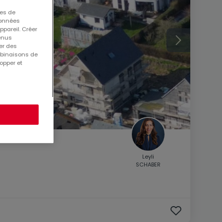
ues de
 données
ppareil. Créer
tenus
er des
mbinaisons de
opper et
Leyli
SCHABER