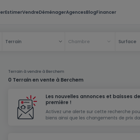
er
Estimer
Vendre
Déménager
Agences
Blog
Financer
Chambre
Surface
Terrain
Tous
Maison
Terrain à vendre à Berchem
Appartement
Maison
0 Terrain en vente à Berchem
Projet neuf
Appartement
Maison individuelle
Les nouvelles annonces et baisses de
Maison à construire
Résidence
Chambre
Maison mitoyenne
première !
Immeuble de rapport
Lotissement
Studio
Maison jumelée
Modèle de maison
Activez une alerte sur cette recherche pou
biens ainsi que les changements de prix da
Terrain
Immeuble de rapport
Penthouse
Terrain + Maison
Villa
Garage - parking
Terrain constructible
Duplex
Maison de maître
Gros-oeuvre