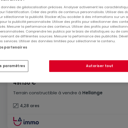
es données de géolocalisation précises. Analyser activement les caractéristiq
pour l’identification. Créer des profils de contenus personnalisés. Utiliser des
ur sélectionner la publicité. Stocker et/ou accéder à des informations sur un a
 pour la publicité personnalisée. Utiliser des profils pour sélectionner des con
és. Mesurer la performance des contenus. Utiliser des profils pour sélectionn
 personnalisées. Comprendre les publics par le biais de statistiques ou de co
ovenant de différentes sources. Mesurer la performance des publicités. Dével
es services. Utiliser des données limitées pour sélectionner le contenu.
nos partenaires
es paramètres
Autoriser tout
491 130 €
Terrain constructible
à vendre
à
Hellange
4,28
ares