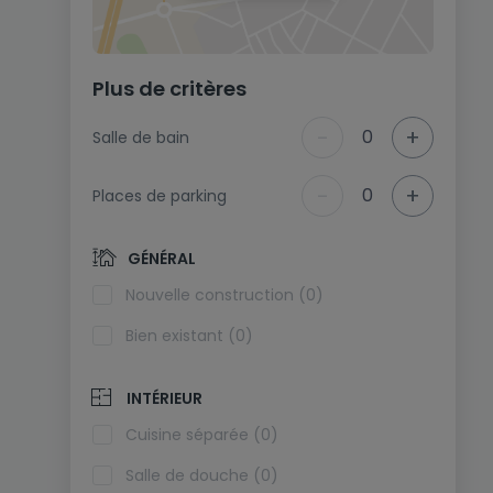
Plus de critères
-
+
0
Salle de bain
-
+
0
Places de parking
GÉNÉRAL
Nouvelle construction (0)
Bien existant (0)
INTÉRIEUR
Cuisine séparée (0)
Salle de douche (0)