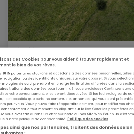
767 700 €
lisons des Cookies pour vous aider à trouver rapidement et
Terrain constructible
à vendre
à
Filsdorf
ment le bien de vos rêves.
8,53
ares
os
1015
partenaires stockons et accédons à des données personnelles, telles
navigation ou des identifiants uniques, sur votre appareil. Si vous sélection
echnologies de suivi prendront en charge les finalités affichées dans la sectio
aires traitons des données pour fournir ». Si vous choisissez Continuer sans 
tirez votre consentement, elles seront désactivées. Si les technologies de sui
s, il est possible que certains contenus et annonces qui vous sont présentés
ents pour vous. Vous pouvez faire réapparaître ce menu pour modifier vos choi
tre consentement à tout moment en cliquant sur le lien Gérer les paramètres e
ue vous avez fait aurons un effet sur notre ou nos Site Web. Pour plus d’inform
us à notre politique de confidentialité.
Politique des cookies
pes ainsi que nos partenaires, traitent des données selon 
 suivantes :