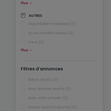
Plus
Panneaux solaires (0)
Pompe à chaleur (0)
AUTRES
Climatisation (0)
Disponibilité immédiate (0)
Fibre optique (0)
Accès mobilité réduite (0)
Cave (0)
Plus
Grenier (0)
Ascenseur (0)
Filtres d'annonces
Viager (0)
Biens de vacances (0)
Baisse de prix (0)
Avec adresse exacte (0)
Avec visite virtuelle (0)
Exclure sous compromis (0)