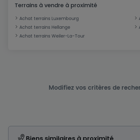
Bureau
Triplex
Terrain non constructible
Château
Garage - Parking
Terrains à vendre à proximité
Commerce
Loft
Ferme
Terrain industriel
Bureau
Garage ouvert
Achat terrains Luxembourg
Local commercial
Corps de ferme
Mansarde
Garage fermé
Achat terrains Hellange
Achat terrains Weiler-La-Tour
Fonds de Commerce
Rez-de-chaussée
Châlet
Bungalow
Restaurant
Plain pied
Hôtel
Entrepôt
Gîte
Exploitation agricole
Modifiez vos critères de reche
Biens similaires à proximité