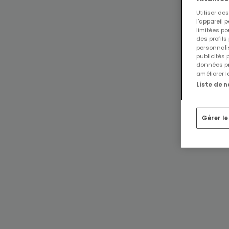
Utiliser d
l’appareil 
limitées po
des profils
personnalis
publicités
données pr
améliorer l
Liste de 
Gérer l