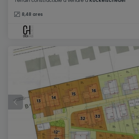
Terrain constructible
à vendre
à
Kockelscheuer
8,48
ares