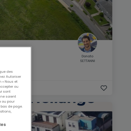
Donato
SETTANNI
 que des
nez Autoriser
n « Nous et
accepter ou
vi sont
 ne soient
x ou pour
n bas de page.
ations,
les