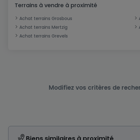
Bureau
Triplex
Terrain non constructible
Château
Garage - Parking
Terrains à vendre à proximité
Commerce
Loft
Ferme
Terrain industriel
Bureau
Garage ouvert
Achat terrains Grosbous
Local commercial
Corps de ferme
Mansarde
Garage fermé
Achat terrains Mertzig
Achat terrains Grevels
Fonds de Commerce
Rez-de-chaussée
Châlet
Bungalow
Restaurant
Plain pied
Hôtel
Entrepôt
Gîte
Exploitation agricole
Modifiez vos critères de reche
Biens similaires à proximité