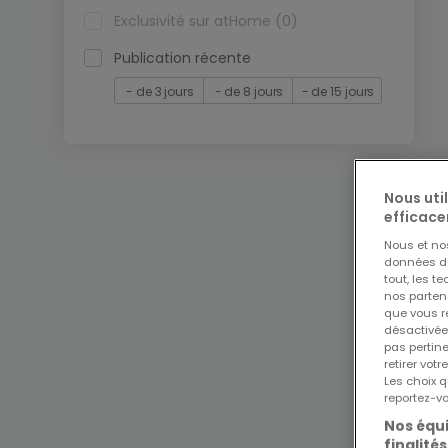
Exclusivité sur atHome (0)
Publication récente
- de 3 jours
- de 8 jours
- de 15 jours
Nous uti
efficace
Nous et n
données de 
tout, les t
nos parten
que vous re
désactivée
pas pertin
retirer vo
Les choix q
reportez-vo
Nos équi
finalités