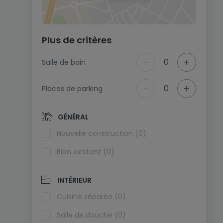
Plus de critères
-
+
0
Salle de bain
-
+
0
Places de parking
GÉNÉRAL
Nouvelle construction (0)
Bien existant (0)
INTÉRIEUR
Cuisine séparée (0)
Salle de douche (0)