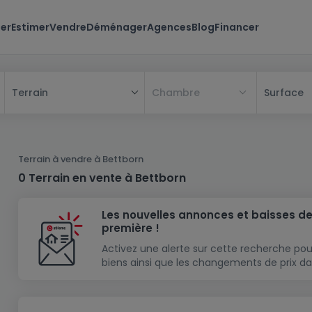
er
Estimer
Vendre
Déménager
Agences
Blog
Financer
Chambre
Surface
Terrain
Tous
Maison
Terrain à vendre à Bettborn
Appartement
Maison
0 Terrain en vente à Bettborn
Projet neuf
Appartement
Maison individuelle
Les nouvelles annonces et baisses de
Maison à construire
Résidence
Chambre
Maison mitoyenne
première !
Immeuble de rapport
Lotissement
Studio
Maison jumelée
Modèle de maison
Activez une alerte sur cette recherche pou
biens ainsi que les changements de prix da
Terrain
Immeuble de rapport
Penthouse
Terrain + Maison
Villa
Garage - parking
Terrain constructible
Duplex
Maison de maître
Gros-oeuvre