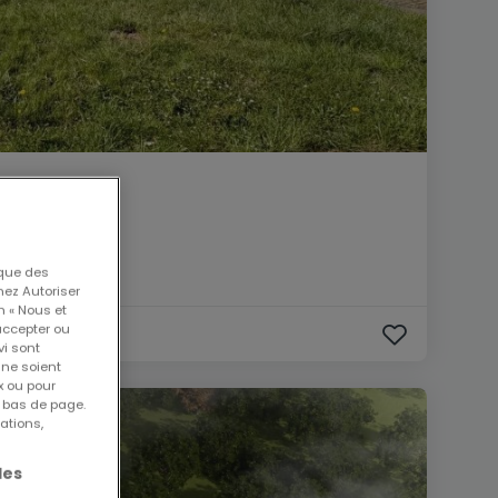
 que des
nez Autoriser
n « Nous et
accepter ou
vi sont
 ne soient
x ou pour
n bas de page.
ations,
les