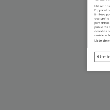
Utiliser d
l’appareil 
limitées po
des profils
personnalis
publicités
données pr
améliorer l
Liste de 
Gérer l