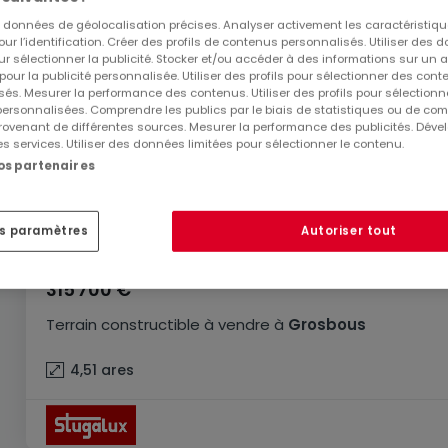
es données de géolocalisation précises. Analyser activement les caractéristiq
pour l’identification. Créer des profils de contenus personnalisés. Utiliser des
ur sélectionner la publicité. Stocker et/ou accéder à des informations sur un a
 pour la publicité personnalisée. Utiliser des profils pour sélectionner des con
és. Mesurer la performance des contenus. Utiliser des profils pour sélectionn
 personnalisées. Comprendre les publics par le biais de statistiques ou de co
ovenant de différentes sources. Mesurer la performance des publicités. Dével
es services. Utiliser des données limitées pour sélectionner le contenu.
nos partenaires
es paramètres
Autoriser tout
315 700 €
Terrain constructible
à vendre
à
Grosbous
4,51
ares