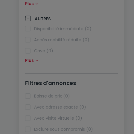
Plus
Panneaux solaires (0)
Pompe à chaleur (0)
AUTRES
Climatisation (0)
Disponibilité immédiate (0)
Fibre optique (0)
Accès mobilité réduite (0)
Cave (0)
Plus
Grenier (0)
Ascenseur (0)
Filtres d'annonces
Viager (0)
Biens de vacances (0)
Baisse de prix (0)
Avec adresse exacte (0)
Avec visite virtuelle (0)
Exclure sous compromis (0)