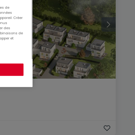
ues de
 données
ppareil. Créer
tenus
er des
mbinaisons de
opper et