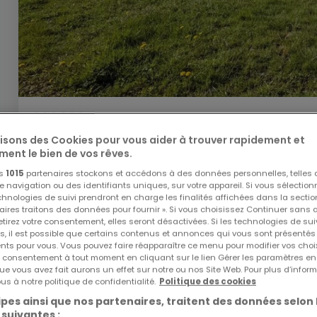
880 000 €
lisons des Cookies pour vous aider à trouver rapidement et
Terrain constructible
à vendre
à
Redange
ment le bien de vos rêves.
11
ares
os
1015
partenaires stockons et accédons à des données personnelles, telles
navigation ou des identifiants uniques, sur votre appareil. Si vous sélection
echnologies de suivi prendront en charge les finalités affichées dans la sectio
aires traitons des données pour fournir ». Si vous choisissez Continuer sans 
tirez votre consentement, elles seront désactivées. Si les technologies de sui
s, il est possible que certains contenus et annonces qui vous sont présentés
ents pour vous. Vous pouvez faire réapparaître ce menu pour modifier vos choi
tre consentement à tout moment en cliquant sur le lien Gérer les paramètres e
EXCLUSIVITÉ ATHOME
ue vous avez fait aurons un effet sur notre ou nos Site Web. Pour plus d’inform
us à notre politique de confidentialité.
Politique des cookies
pes ainsi que nos partenaires, traitent des données selon 
 suivantes :