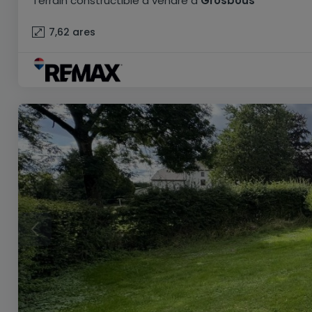
Terrain constructible
à vendre
à
Grosbous
7,62
ares