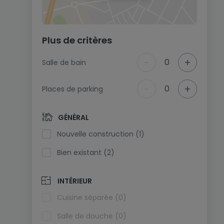
Plus de critères
-
+
0
Salle de bain
-
+
0
Places de parking
GÉNÉRAL
Nouvelle construction (1)
Bien existant (2)
INTÉRIEUR
Cuisine séparée (0)
Salle de douche (0)