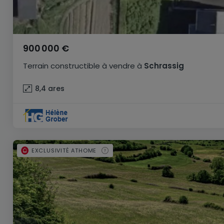
900 000 €
Terrain constructible
à vendre
à
Schrassig
8,4
ares
EXCLUSIVITÉ ATHOME