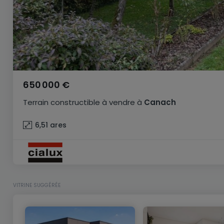
650 000 €
Terrain constructible
à vendre
à
Canach
6,51
ares
VITRINE SUGGÉRÉE