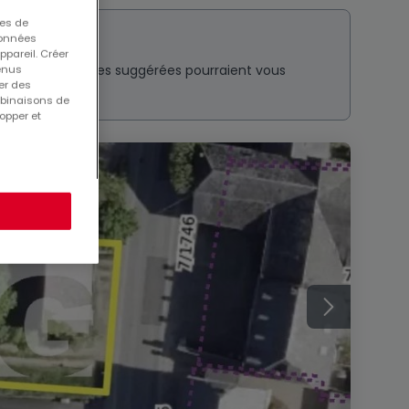
ues de
 données
ppareil. Créer
nt ? Ces annonces suggérées pourraient vous
tenus
er des
mbinaisons de
opper et