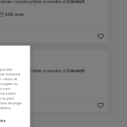
Terrain constructible
à vendre
à
Canach
9,66
ares
975 000 €
 que des
Terrain constructible
à vendre
à
Canach
nez Autoriser
n « Nous et
9,66
ares
accepter ou
vi sont
 ne soient
x ou pour
n bas de page.
ations,
les