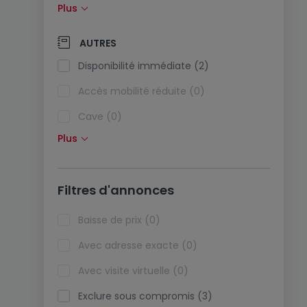
Plus
Panneaux solaires (0)
Pompe à chaleur (0)
AUTRES
Climatisation (0)
Disponibilité immédiate (2)
Fibre optique (0)
Accès mobilité réduite (0)
Cave (0)
Plus
Grenier (0)
Ascenseur (0)
Filtres d'annonces
Viager (0)
Biens de vacances (0)
Baisse de prix (0)
Avec adresse exacte (0)
Avec visite virtuelle (0)
Exclure sous compromis (3)