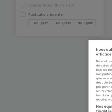
Exclusivité sur atHome (0)
Publication récente
- de 3 jours
- de 8 jours
- de 15 jours
Nous uti
efficace
Nous et n
données de 
tout, les t
nos parten
que vous re
désactivée
pas pertin
retirer vo
Les choix q
reportez-vo
Nos équi
finalités