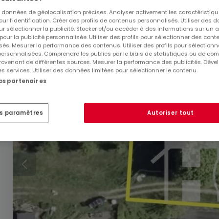
es données de géolocalisation précises. Analyser activement les caractéristiq
pour l’identification. Créer des profils de contenus personnalisés. Utiliser des
Biens similaires à proximité
ur sélectionner la publicité. Stocker et/ou accéder à des informations sur un a
Vous n'avez pas trouvé de biens qui vous intéresse
 pour la publicité personnalisée. Utiliser des profils pour sélectionner des con
és. Mesurer la performance des contenus. Utiliser des profils pour sélectionn
intéresser.
 personnalisées. Comprendre les publics par le biais de statistiques ou de co
ovenant de différentes sources. Mesurer la performance des publicités. Dével
es services. Utiliser des données limitées pour sélectionner le contenu.
nos partenaires
es paramètres
Autoriser tout