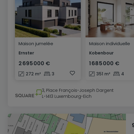
Maison jumelée
Maison individuelle
Ernster
Kobenbour
2 695 000 €
1 685 000 €
272
m²
3
351
m²
4
3, Place François-Joseph Dargent
L-1413 Luxembourg-Eich