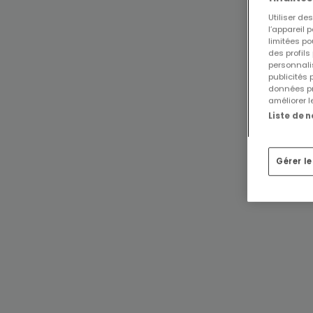
Utiliser d
l’appareil 
limitées po
des profils
personnalis
publicités
données pr
améliorer l
Liste de 
Gérer l