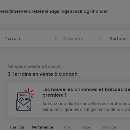
er
Estimer
Vendre
Déménager
Agences
Blog
Financer
Chambre
Surface
Terrain
Tous
Maison
Terrains à vendre à Canach
Appartement
Maison
3 Terrains en vente à Canach
Projet neuf
Appartement
Maison individuelle
Les nouvelles annonces et baisses de
Maison à construire
Résidence
Chambre
Maison mitoyenne
première !
Immeuble de rapport
Lotissement
Studio
Maison jumelée
Modèle de maison
Activez une alerte sur cette recherche pou
biens ainsi que les changements de prix da
Terrain
Immeuble de rapport
Penthouse
Terrain + Maison
Villa
Garage - parking
Terrain constructible
Duplex
Maison de maître
Gros-oeuvre
Trier par :
Pertinence
Prix
Date
Surface