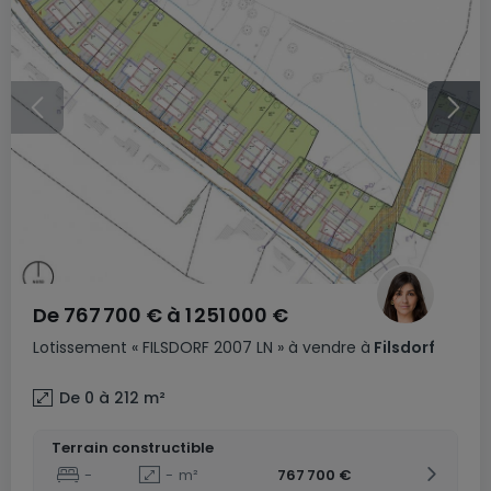
De
767 700 €
à
1 251 000 €
Lotissement
« FILSDORF 2007 LN »
à vendre
à
Filsdorf
De 0 à 212
m²
Terrain constructible
-
-
m²
767 700 €