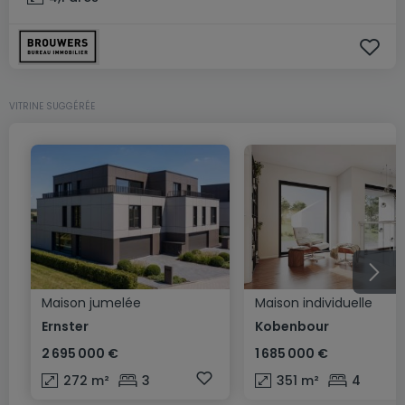
VITRINE SUGGÉRÉE
Maison jumelée
Maison individuelle
Ernster
Kobenbour
2 695 000 €
1 685 000 €
272
m²
3
351
m²
4