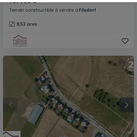
767 700 €
Terrain constructible
à vendre
à
Filsdorf
8,53
ares