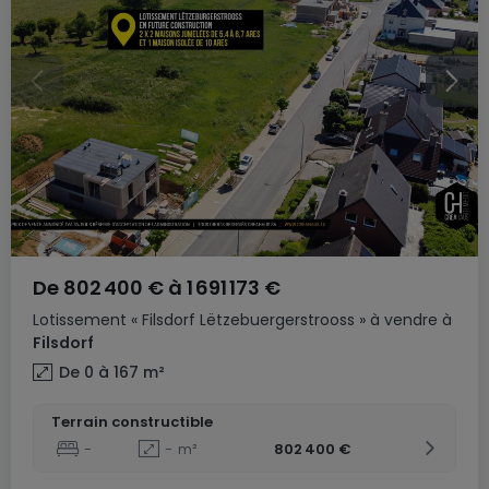
De
802 400 €
à
1 691 173 €
Lotissement
« Filsdorf Lëtzebuergerstrooss »
à vendre
à
Filsdorf
De 0 à 167
m²
Terrain constructible
-
-
m²
802 400 €