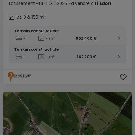
Lotissement
« FIL-LOT-2025 »
à vendre
à
Filsdorf
De 0 à 155
m²
Terrain constructible
-
-
m²
802 400 €
Terrain constructible
-
-
m²
767 700 €