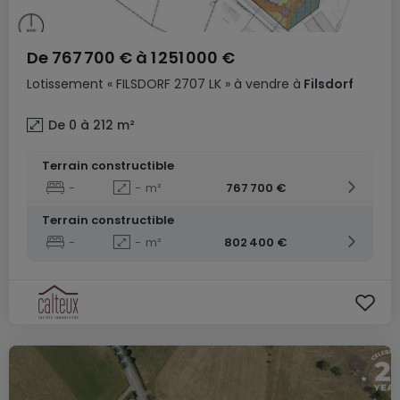
De
767 700 €
à
1 251 000 €
Lotissement
« FILSDORF 2707 LK »
à vendre
à
Filsdorf
De 0 à 212
m²
Terrain constructible
-
-
m²
767 700 €
Terrain constructible
-
-
m²
802 400 €