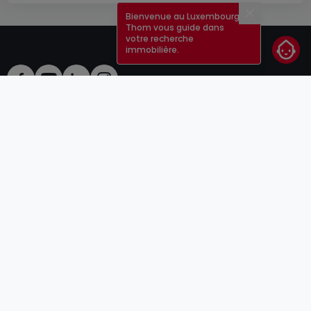
Bienvenue au Luxembourg !
Fermer
Thom vous guide dans
votre recherche
immobilière.
CGU
atHomeGroup
CGV
Contact
DSA
Annonceurs
Mentions légales
Vie privée
Carrières
Cookie
Cybercriminalité
© 2000 -
2026
atHome Group S.à.r.l.
5, rue Charles Darwin L-1433 Luxembourg
atHomeGroup