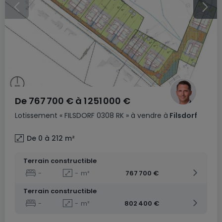
De
767 700 €
à
1 251 000 €
Lotissement
« FILSDORF 0308 RK »
à vendre
à
Filsdorf
De 0 à 212
m²
Terrain constructible
-
-
m²
767 700 €
Terrain constructible
-
-
m²
802 400 €