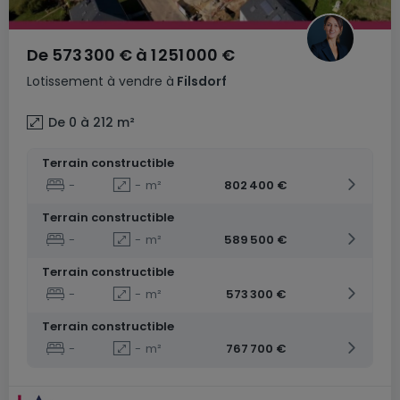
De
573 300 €
à
1 251 000 €
Lotissement
à vendre
à
Filsdorf
De 0 à 212
m²
Terrain constructible
-
-
m²
802 400 €
Terrain constructible
-
-
m²
589 500 €
Terrain constructible
-
-
m²
573 300 €
Terrain constructible
-
-
m²
767 700 €