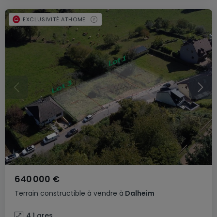
EXCLUSIVITÉ ATHOME
640 000 €
Terrain constructible
à vendre
à
Dalheim
4,1
ares