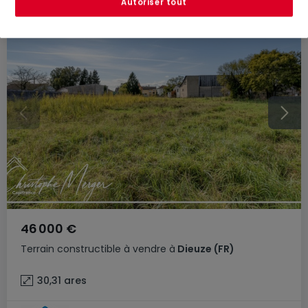
Autoriser tout
46 000 €
Terrain constructible
à vendre
à
Dieuze
(FR)
30,31
ares