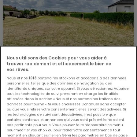
Nous utilisons des Cookies pour vous aider à
trouver rapidement et efficacement le bien de
vos rêves.
30 000 €
Nous et nos
1013
partenaires stockons et accédons à des données
personnelles, telles que des données de navigation ou des
Terrain constructible
à vendre
à
Dieuze
(FR)
identifiants uniques, sur votre appareil. Si vous sélectionnez Autoriser
tout, les technologies de suivi prendront en charge les finalités
affichées dans la section « Nous et nos partenaires traitons des
15,1
ares
données pour fournir ». Si vous choisissez Continuer sans accepter
ou que vous retirez votre consentement, elles seront désactivées. Si
les technologies de suivi sont désactivées, il est possible que
certains contenus et annonces qui vous sont présentés ne soient
pas pertinents pour vous. Vous pouvez faire réapparaître ce menu
pour modifier vos choix ou pour retirer votre consentement à tout
moment en cliquant sur le lien Gérer les paramètres en bas de page.