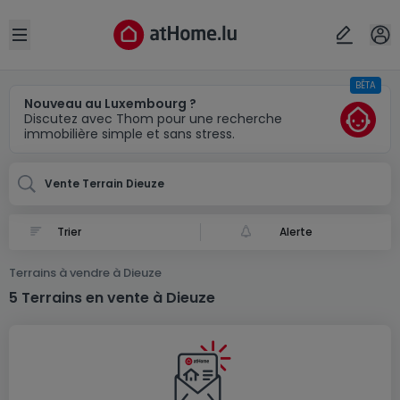
Localité(s)
Annuler
OK
Open sidebar
BÊTA
Dieuze (FR)
Nouveau au Luxembourg ?
Discutez avec Thom pour une recherche
immobilière simple et sans stress.
Vente Terrain Dieuze
Alerte
Terrains à vendre à Dieuze
5 Terrains en vente à Dieuze