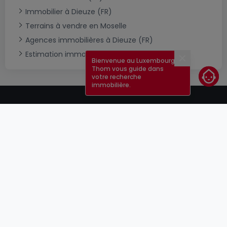
Immobilier à Dieuze (FR)
Terrains à vendre en Moselle
Agences immobilières à Dieuze (FR)
Estimation immobilière
Bienvenue au Luxembourg !
Fermer
Thom vous guide dans
votre recherche
immobilière.
CGU
atHomeGroup
CGV
Contact
DSA
Annonceurs
Mentions légales
Vie privée
Carrières
Cookie
Cybercriminalité