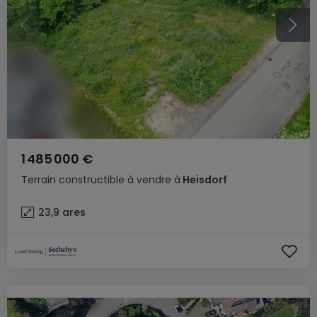
1 485 000 €
Terrain constructible
à vendre
à
Heisdorf
23,9
ares