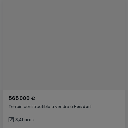
565 000 €
Terrain constructible
à vendre
à
Heisdorf
3,41
ares