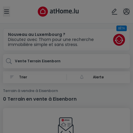
Localité(s)
Annuler
OK
Open sidebar
BÊTA
Eisenborn
Nouveau au Luxembourg ?
Discutez avec Thom pour une recherche
immobilière simple et sans stress.
Vente Terrain Eisenborn
Alerte
Terrain à vendre à Eisenborn
0 Terrain en vente à Eisenborn