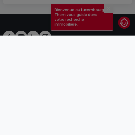
Bienvenue au Luxembourg !
Fermer
Thom vous guide dans
votre recherche
immobilière.
CGU
atHomeGroup
CGV
Contact
DSA
Annonceurs
Mentions légales
Vie privée
Carrières
Cookie
Cybercriminalité
© 2000 -
2026
atHome Group S.à.r.l.
5, rue Charles Darwin L-1433 Luxembourg
atHomeGroup