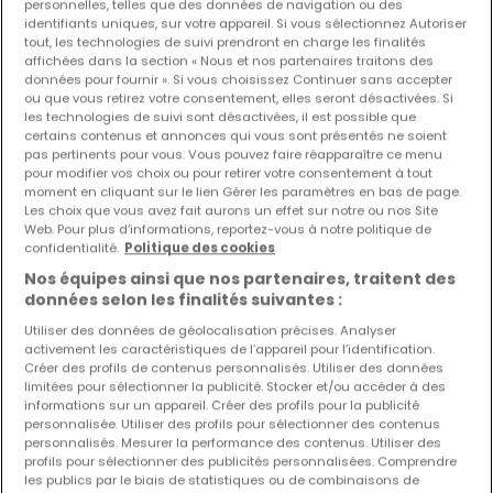
personnelles, telles que des données de navigation ou des
Terrain non constructible
à vendre
à
Helmdange
identifiants uniques, sur votre appareil. Si vous sélectionnez Autoriser
tout, les technologies de suivi prendront en charge les finalités
62
ares
affichées dans la section « Nous et nos partenaires traitons des
données pour fournir ». Si vous choisissez Continuer sans accepter
ou que vous retirez votre consentement, elles seront désactivées. Si
les technologies de suivi sont désactivées, il est possible que
certains contenus et annonces qui vous sont présentés ne soient
pas pertinents pour vous. Vous pouvez faire réapparaître ce menu
pour modifier vos choix ou pour retirer votre consentement à tout
moment en cliquant sur le lien Gérer les paramètres en bas de page.
Les choix que vous avez fait aurons un effet sur notre ou nos Site
Web. Pour plus d’informations, reportez-vous à notre politique de
confidentialité.
Politique des cookies
Nos équipes ainsi que nos partenaires, traitent des
données selon les finalités suivantes :
Utiliser des données de géolocalisation précises. Analyser
activement les caractéristiques de l’appareil pour l’identification.
Créer des profils de contenus personnalisés. Utiliser des données
limitées pour sélectionner la publicité. Stocker et/ou accéder à des
informations sur un appareil. Créer des profils pour la publicité
personnalisée. Utiliser des profils pour sélectionner des contenus
personnalisés. Mesurer la performance des contenus. Utiliser des
profils pour sélectionner des publicités personnalisées. Comprendre
les publics par le biais de statistiques ou de combinaisons de