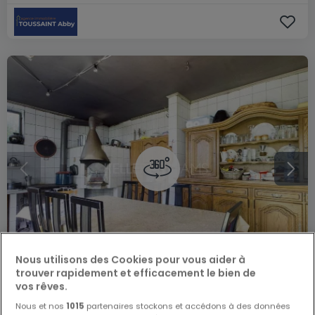
Nous utilisons des Cookies pour vous aider à
trouver rapidement et efficacement le bien de
vos rêves.
549 000 €
Nous et nos
1015
partenaires stockons et accédons à des données