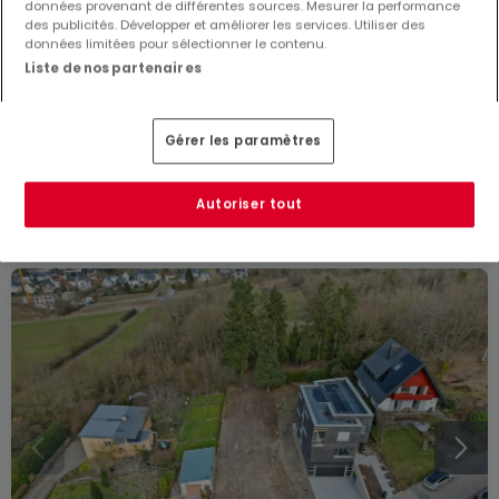
données provenant de différentes sources. Mesurer la performance
des publicités. Développer et améliorer les services. Utiliser des
données limitées pour sélectionner le contenu.
949 999 €
Liste de nos partenaires
Terrain constructible
10 pièces
à vendre
à
Ernster
Gérer les paramètres
7,7
ares
10
7
1
Autoriser tout