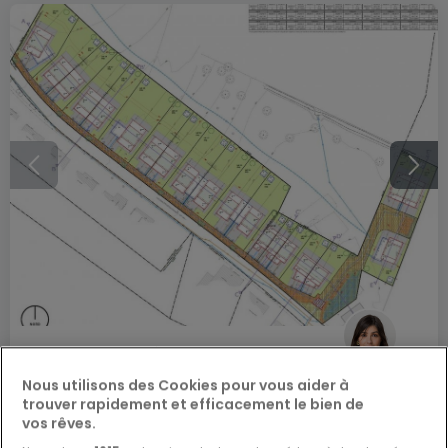
De
767 700 €
à
1 251 000 €
Lotissement
« FILSDORF 2007 LN »
à vendre
à
Filsdorf
Nous utilisons des Cookies pour vous aider à
trouver rapidement et efficacement le bien de
vos rêves.
De 0 à 212
m²