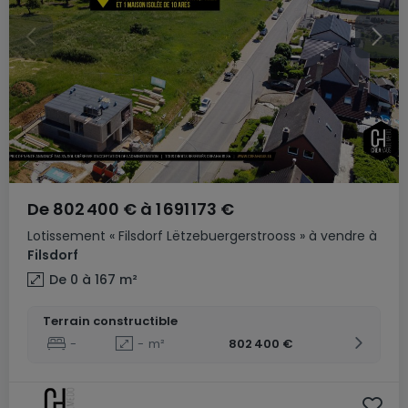
De
802 400 €
à
1 691 173 €
Lotissement
« Filsdorf Lëtzebuergerstrooss »
à vendre
à
Filsdorf
De 0 à 167
m²
Terrain constructible
-
-
m²
802 400 €