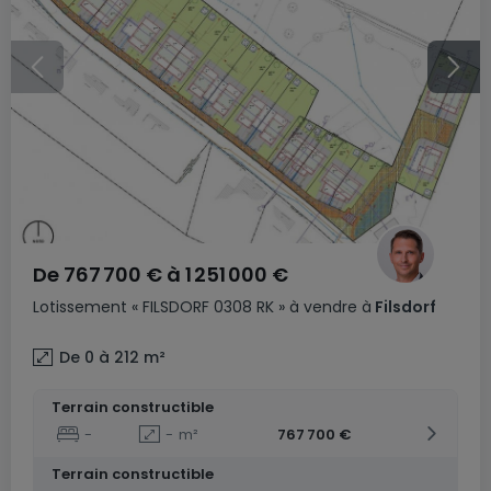
De
767 700 €
à
1 251 000 €
Lotissement
« FILSDORF 0308 RK »
à vendre
à
Filsdorf
De 0 à 212
m²
Terrain constructible
-
-
m²
767 700 €
Terrain constructible