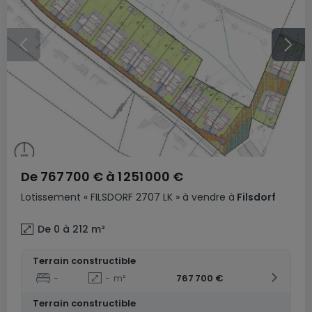
De
767 700 €
à
1 251 000 €
Lotissement
« FILSDORF 2707 LK »
à vendre
à
Filsdorf
De 0 à 212
m²
Terrain constructible
-
-
m²
767 700 €
Terrain constructible