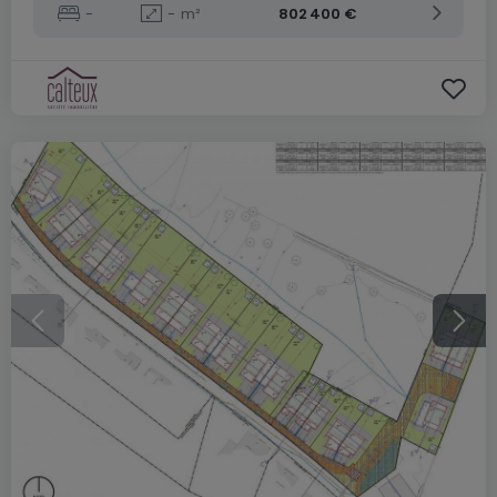
-
-
m²
802 400 €