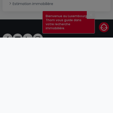
Estimation immobilière
Bienvenue au Luxembourg !
Fermer
Thom vous guide dans
votre recherche
immobilière.
CGU
atHomeGroup
CGV
Contact
DSA
Annonceurs
Mentions légales
Vie privée
Carrières
Cookie
Cybercriminalité
© 2000 -
2026
atHome Group S.à.r.l.
5, rue Charles Darwin L-1433 Luxembourg
atHomeGroup