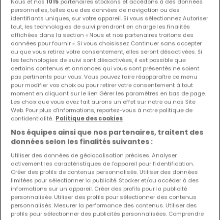
Nous et nos
1015
partenaires stockons et accédons à des données
personnelles, telles que des données de navigation ou des
Terrain constructible
identifiants uniques, sur votre appareil. Si vous sélectionnez Autoriser
-
-
m²
767 700 €
tout, les technologies de suivi prendront en charge les finalités
affichées dans la section « Nous et nos partenaires traitons des
Terrain constructible
données pour fournir ». Si vous choisissez Continuer sans accepter
ou que vous retirez votre consentement, elles seront désactivées. Si
-
-
m²
802 400 €
les technologies de suivi sont désactivées, il est possible que
certains contenus et annonces qui vous sont présentés ne soient
pas pertinents pour vous. Vous pouvez faire réapparaître ce menu
pour modifier vos choix ou pour retirer votre consentement à tout
moment en cliquant sur le lien Gérer les paramètres en bas de page.
Les choix que vous avez fait aurons un effet sur notre ou nos Site
Web. Pour plus d’informations, reportez-vous à notre politique de
confidentialité.
Politique des cookies
Nos équipes ainsi que nos partenaires, traitent des
données selon les finalités suivantes :
Utiliser des données de géolocalisation précises. Analyser
activement les caractéristiques de l’appareil pour l’identification.
Créer des profils de contenus personnalisés. Utiliser des données
limitées pour sélectionner la publicité. Stocker et/ou accéder à des
informations sur un appareil. Créer des profils pour la publicité
personnalisée. Utiliser des profils pour sélectionner des contenus
personnalisés. Mesurer la performance des contenus. Utiliser des
profils pour sélectionner des publicités personnalisées. Comprendre