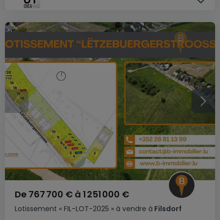
De
767 700 €
à
1 251 000 €
Lotissement
« FIL-LOT-2025 »
à vendre
à
Filsdorf