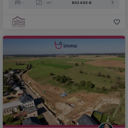
-
-
m²
802 400 €