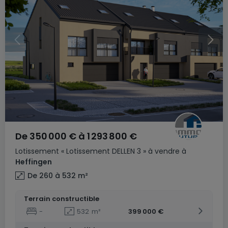
De
350 000 €
à
1 293 800 €
Lotissement
« Lotissement DELLEN 3 »
à vendre
à
Heffingen
De 260 à 532
m²
Terrain constructible
-
532
m²
399 000 €