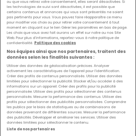
ou que vous retirez votre consentement, elles seront désactivées. Si
les technologies de suivi sont désactivées, il est possible que
certains contenus et annonces qui vous sont présentés ne soient
pas pertinents pour vous. Vous pouvez faire réapparaître ce menu
pour modifier vos choix ou pour retirer votre consentement à tout
moment en cliquant sur le lien Gérer les paramètres en bas de page.
Les choix que vous avez fait aurons un effet sur notre ou nos Site
Web. Pour plus d’informations, reportez-vous à notre politique de
confidentialité.
Politique des cookies
Nos équipes ainsi que nos partenaires, traitent des
385 000 €
données selon les finalités suivantes :
Utiliser des données de géolocalisation précises. Analyser
Terrain constructible
à vendre
à
Junglinster
activement les caractéristiques de l’appareil pour l’identification.
Créer des profils de contenus personnalisés. Utiliser des données
10,3
ares
limitées pour sélectionner la publicité. Stocker et/ou accéder à des
informations sur un appareil. Créer des profils pour la publicité
personnalisée. Utiliser des profils pour sélectionner des contenus
personnalisés. Mesurer la performance des contenus. Utiliser des
profils pour sélectionner des publicités personnalisées. Comprendre
les publics par le biais de statistiques ou de combinaisons de
données provenant de différentes sources. Mesurer la performance
des publicités. Développer et améliorer les services. Utiliser des
données limitées pour sélectionner le contenu.
Liste de nos partenaires