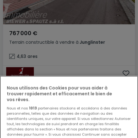
767 000 €
Terrain constructible
à vendre
à
Junglinster
4,63
ares
Nous utilisons des Cookies pour vous aider à
trouver rapidement et efficacement le bien de
vos rêves.
Nous et nos
1013
partenaires stockons et accédons à des données
personnelles, telles que des données de navigation ou des
identifiants uniques, sur votre appareil. Si vous sélectionnez Autoriser
tout, les technologies de suivi prendront en charge les finalités
affichées dans la section « Nous et nos partenaires traitons des
données pour fournir ». Si vous choisissez Continuer sans accepter