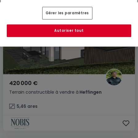
Gérer les paramètres
Autoriser tout
420 000 €
Terrain constructible
à vendre
à
Heffingen
5,46
ares