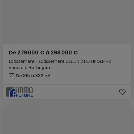
De
279 000 €
à
298 000 €
Lotissement
« Lotissement DELLEN 2 HEFFINGEN »
à
vendre
à
Heffingen
De 315 à 332
m²