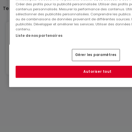
Général
François : 06.23.51.05.74
Créer des profils pour la publicité personnalisée. Utiliser des profils
Terrain
5,16
ares
contenus personnalisés. Mesurer la performance des contenus. Utilis
www.lambermont-immo.com
sélectionner des publicités personnalisées. Comprendre les publics p
ou de combinaisons de données provenant de différentes sources.
publicités. Développer et améliorer les services. Utiliser des données 
Mandataire indépendant du réseau 3G Immo
contenu.
Géorisques
Consultant
Liste de nos partenaires
immatriculés au RSAC de Briey N°791 005 580
Les informations sur les risques auxquels ce bien est
exposé sont disponibles sur le site :
Gérer les paramètres
Les informations sur les risques auxquels ce bien
www.georisques.gouv.fr
est exposé sont disponibles sur le site Géorisques :
Autoriser tout
www.georisques.gouv.fr