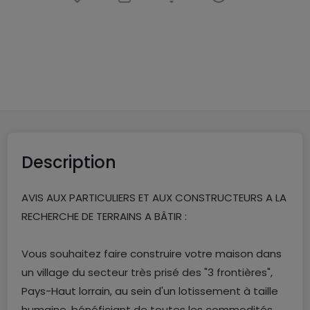
Terrain constructible
à
Haucourt-Moulaine
(FR)
159 000 €
5,16
ares
Description
AVIS AUX PARTICULIERS ET AUX CONSTRUCTEURS A LA
RECHERCHE DE TERRAINS A BÂTIR :
Vous souhaitez faire construire votre maison dans
un village du secteur très prisé des "3 frontières",
Pays-Haut lorrain, au sein d'un lotissement à taille
humaine, bénéficiant de toutes les commodités,