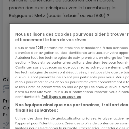
proche des axes principaux vers le Luxembourg, la
Belgique et Metz (accès "urbain" ou via l'A30) ?
Découvrez, à HAUCOURT-MOULAINE, au sein du
Nous utilisons des Cookies pour vous aider à trouver
projet, le lot N°14 d'une surface de 516 m².
efficacement le bien de vos rêves.
Demander plus d'infos
Nous et nos
1015
partenaires stockons et accédons à des données p
données de navigation ou des identifiants uniques, sur votre appare
POUR TOUT COMPLEMENT ET VISITE : FRANCOIS AU
Autoriser tout, les technologies de suivi prendront en charge les fin
+33 6 23 51 05 74 ou
section « Nous et nos partenaires traitons des données pour fournir 
Réf
atHome
8498569
Continuer sans accepter ou que vous retirez votre consentement, ell
flambermont@3gimmobilier.com
les technologies de suivi sont désactivées, il est possible que cer
qui vous sont présentés ne soient pas pertinents pour vous. Vous po
Caractéristiques
menu pour modifier vos choix ou pour retirer votre consentement à 
N.B : Les prix de vente des parcelles varient en
le lien Gérer les paramètres en bas de page. Les choix que vous avez
notre ou nos Site Web. Pour plus d’informations, reportez-vous à notr
fonction de leurs surfaces, exemple de prix pour
Détails de la vente
confidentialité.
Politique des cookies
Prix de vente
159 000 €
une parcelle de 232 m².
Nos équipes ainsi que nos partenaires, traitent des
Commission payée par
Vendeur
finalités suivantes :
Frais inclus
Oui
Le prix inclut nos honoraires
Utiliser des données de géolocalisation précises. Analyser activeme
l’appareil pour l’identification. Créer des profils de contenus person
Pour tous renseignements :
limitées pour sélectionner la publicité. Stocker et/ou accéder à des i