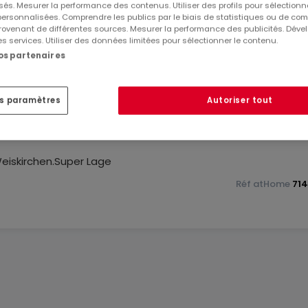
és. Mesurer la performance des contenus. Utiliser des profils pour sélectionn
 personnalisées. Comprendre les publics par le biais de statistiques ou de co
ovenant de différentes sources. Mesurer la performance des publicités. Dével
es services. Utiliser des données limitées pour sélectionner le contenu.
nos partenaires
ngen
es paramètres
Autoriser tout
,Projektierung kann mit erworben werden.
Weiskirchen.Super Lage
Réf
atHome
71