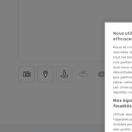
Nous uti
efficace
Nous et n
données de 
tout, les t
nos parten
que vous re
désactivée
pas pertin
retirer vo
Les choix q
reportez-vo
Terrain constructible
à
Weiskirchen
(DE)
399 00
Nos équi
finalités
14,75
ares
Utiliser d
l’appareil 
limitées po
des profils