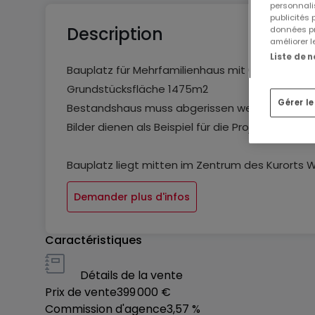
personnalis
publicités
Description
données pr
améliorer l
Liste de 
Bauplatz für Mehrfamilienhaus mit 6-12 Wohnu
Grundstücksfläche 1475m2
Gérer l
Bestandshaus muss abgerissen werden
Bilder dienen als Beispiel für die Projektierung
Bauplatz liegt mitten im Zentrum des Kurorts 
Demander plus d'infos
Caractéristiques
Détails de la vente
Prix de vente
399 000 €
Commission d'agence
3,57 %