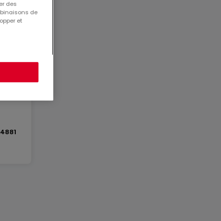
er des
mbinaisons de
opper et
44881