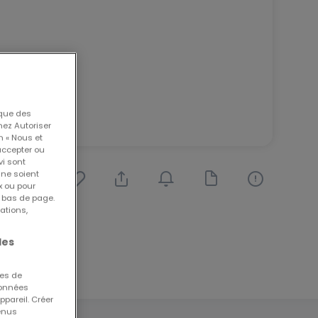
 que des
nez Autoriser
n « Nous et
accepter ou
vi sont
 ne soient
x ou pour
n bas de page.
ations,
les
ues de
 données
ppareil. Créer
tenus