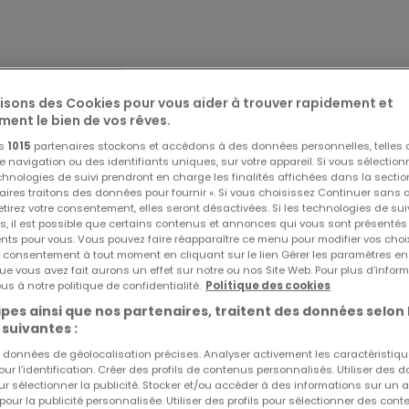
lisons des Cookies pour vous aider à trouver rapidement et
ment le bien de vos rêves.
os
1015
partenaires stockons et accédons à des données personnelles, telles
navigation ou des identifiants uniques, sur votre appareil. Si vous sélection
echnologies de suivi prendront en charge les finalités affichées dans la sectio
aires traitons des données pour fournir ». Si vous choisissez Continuer sans 
tirez votre consentement, elles seront désactivées. Si les technologies de sui
s, il est possible que certains contenus et annonces qui vous sont présentés
ents pour vous. Vous pouvez faire réapparaître ce menu pour modifier vos choi
tre consentement à tout moment en cliquant sur le lien Gérer les paramètres e
ue vous avez fait aurons un effet sur notre ou nos Site Web. Pour plus d’inform
us à notre politique de confidentialité.
Politique des cookies
0 €
pes ainsi que nos partenaires, traitent des données selon 
 suivantes :
es données de géolocalisation précises. Analyser activement les caractéristiq
pour l’identification. Créer des profils de contenus personnalisés. Utiliser des
ur sélectionner la publicité. Stocker et/ou accéder à des informations sur un a
 pour la publicité personnalisée. Utiliser des profils pour sélectionner des con