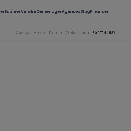
er
Estimer
Vendre
Déménager
Agences
Blog
Financer
Accueil
Vente
Terrain
Weiskirchen
Réf 7144881