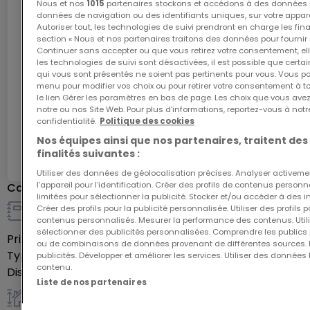
environnants, idéal pour une maison
Nous et nos
1015
partenaires stockons et accédons à des données p
données de navigation ou des identifiants uniques, sur votre appare
contemporaine avec terrasses ou un projet
Autoriser tout, les technologies de suivi prendront en charge les fin
architectural original.
section « Nous et nos partenaires traitons des données pour fournir 
Continuer sans accepter ou que vous retirez votre consentement, ell
les technologies de suivi sont désactivées, il est possible que cer
qui vous sont présentés ne soient pas pertinents pour vous. Vous po
Caractéristiques du Terrain :
menu pour modifier vos choix ou pour retirer votre consentement à 
Demander plus d'infos
le lien Gérer les paramètres en bas de page. Les choix que vous avez
notre ou nos Site Web. Pour plus d’informations, reportez-vous à notr
Surface totale : 13,27 ares
confidentialité.
Politique des cookies
Zonage : Résidentiel
Nos équipes ainsi que nos partenaires, traitent des
Réf
atHome
8247436
Topographie : Terrain en pente, parfait pour une
finalités suivantes :
Réf
Agence
84918517
construction avec des niveaux décalés
Utiliser des données de géolocalisation précises. Analyser activeme
l’appareil pour l’identification. Créer des profils de contenus person
Caractéristiques
Exposition : Plein sud, offrant un ensoleillement
limitées pour sélectionner la publicité. Stocker et/ou accéder à des i
généreux tout au long de la journée
Créer des profils pour la publicité personnalisée. Utiliser des profils
Détails de la vente
contenus personnalisés. Mesurer la performance des contenus. Utilis
Vue : Vue panoramique sur les vallées, collines et
sélectionner des publicités personnalisées. Comprendre les publics p
Prix de vente
400 000 €
vignobles environnants
ou de combinaisons de données provenant de différentes sources.
Type de mandat
Exclusif
publicités. Développer et améliorer les services. Utiliser des données 
Accès : Accessible par une route goudronnée, avec
contenu.
Disponibilité
Immédiatement
les réseaux publics (eau, électricité, gaz,
Liste de nos partenaires
assainissement) en bordure du terrain
Général