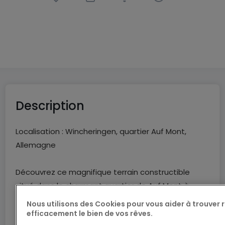
Terrain constructible
à
Wincheringen
(DE)
400 000 €
13,27
ares
Description
Localisation : Wincheringen, quartier Auf Mont,
Allemagne
Découvrez ce magnifique terrain constructible
situé dans le charmant quartier de Auf Mont à
Wincheringen. Ce terrain en pente offre une vue
Nous utilisons des Cookies pour vous aider à trouver
panoramique imprenable sur les paysages
efficacement le bien de vos rêves.