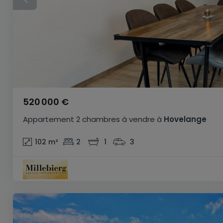
520 000 €
Appartement
2 chambres
à vendre
à
Hovelange
102
m²
2
1
3