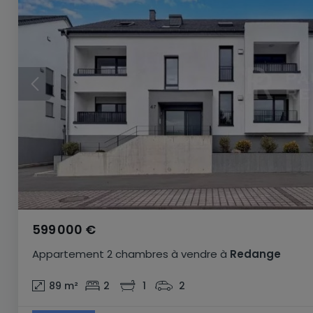
599 000 €
Appartement
2 chambres
à vendre
à
Redange
89
m²
2
1
2