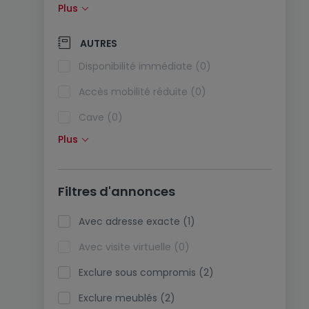
Plus
Panneaux solaires (0)
Pompe à chaleur (2)
AUTRES
Climatisation (0)
Disponibilité immédiate (0)
Fibre optique (0)
Accès mobilité réduite (0)
Cave (0)
Plus
Grenier (0)
Ascenseur (1)
Filtres d'annonces
Viager (0)
Biens de vacances (0)
Avec adresse exacte (1)
Avec visite virtuelle (0)
Exclure sous compromis (2)
Exclure meublés (2)