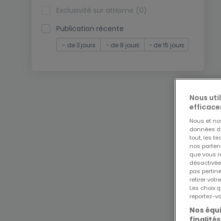
Exclusivité sur atHome (0)
Publication récente
- de 3 jours
- de 8 jours
- de 15 jours
Nous uti
efficace
Nous et n
données de 
tout, les t
nos parten
que vous re
désactivée
pas pertin
retirer vo
Les choix q
reportez-vo
Nos équi
finalités