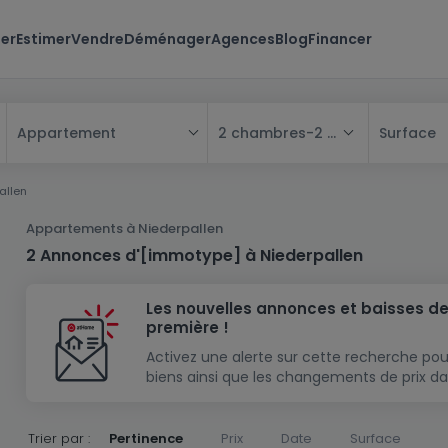
er
Estimer
Vendre
Déménager
Agences
Blog
Financer
2 chambres
-
2 chambres
Surface
Appartement
Tous
allen
Maison
Appartements à Niederpallen
Appartement
Maison
2 Annonces d'[immotype] à Niederpallen
Projet neuf
Appartement
Maison individuelle
Les nouvelles annonces et baisses de
Maison à construire
Résidence
Chambre
Maison mitoyenne
première !
Immeuble de rapport
Lotissement
Studio
Maison jumelée
Modèle de maison
Activez une alerte sur cette recherche pou
biens ainsi que les changements de prix da
Terrain
Immeuble de rapport
Penthouse
Terrain + Maison
Villa
Garage - parking
Terrain constructible
Duplex
Maison de maître
Gros-oeuvre
Trier par :
Pertinence
Prix
Date
Surface