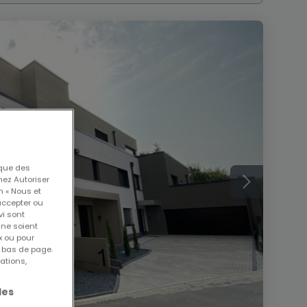
 que des
nez Autoriser
n « Nous et
accepter ou
vi sont
 ne soient
x ou pour
n bas de page.
ations,
les