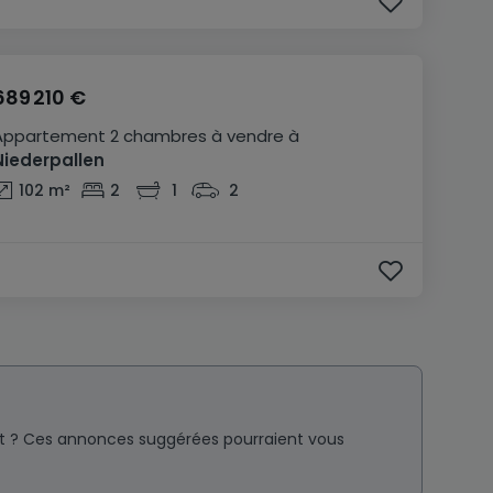
689 210 €
Appartement
2 chambres
à vendre
à
Niederpallen
102
m²
2
1
2
nt ? Ces annonces suggérées pourraient vous