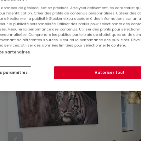
es données de géolocalisation précises. Analyser activement les caractéristiq
pour l’identification. Créer des profils de contenus personnalisés. Utiliser des
ur sélectionner la publicité. Stocker et/ou accéder à des informations sur un a
 pour la publicité personnalisée. Utiliser des profils pour sélectionner des con
939 900 €
és. Mesurer la performance des contenus. Utiliser des profils pour sélectionn
 personnalisées. Comprendre les publics par le biais de statistiques ou de co
Appartement
2 chambres
à vendre
à
Redange
ovenant de différentes sources. Mesurer la performance des publicités. Dével
es services. Utiliser des données limitées pour sélectionner le contenu.
107
m²
2
2
nos partenaires
es paramètres
Autoriser tout