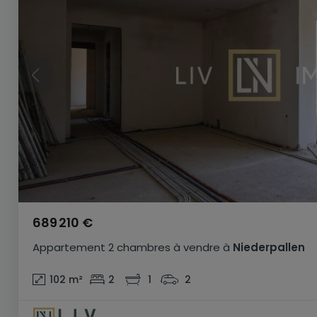
689 210 €
Appartement
2 chambres
à vendre
à
Niederpallen
102
m²
2
1
2