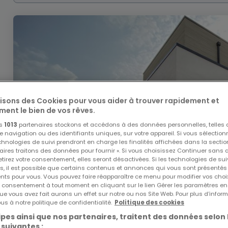
lisons des Cookies pour vous aider à trouver rapidement et
ment le bien de vos rêves.
os
1013
partenaires stockons et accédons à des données personnelles, telles
navigation ou des identifiants uniques, sur votre appareil. Si vous sélection
echnologies de suivi prendront en charge les finalités affichées dans la sectio
aires traitons des données pour fournir ». Si vous choisissez Continuer sans 
tirez votre consentement, elles seront désactivées. Si les technologies de sui
s, il est possible que certains contenus et annonces qui vous sont présentés
ents pour vous. Vous pouvez faire réapparaître ce menu pour modifier vos choi
tre consentement à tout moment en cliquant sur le lien Gérer les paramètres e
ue vous avez fait aurons un effet sur notre ou nos Site Web. Pour plus d’inform
us à notre politique de confidentialité.
Politique des cookies
pes ainsi que nos partenaires, traitent des données selon 
 suivantes :