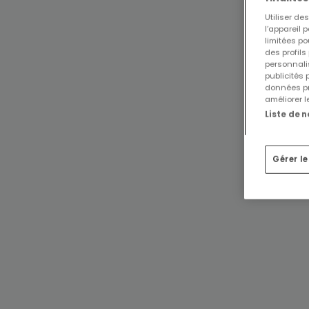
Utiliser d
l’appareil 
limitées po
des profils
personnalis
publicités
données pr
améliorer l
Liste de 
Gérer l