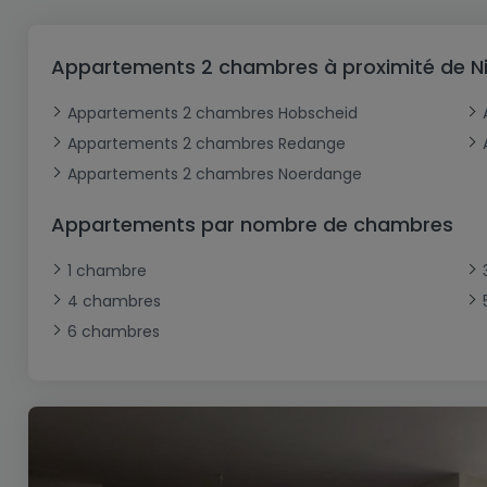
Bureau
Triplex
Terrain non constructible
Château
Garage - Parking
Commerce
Loft
Ferme
Terrain industriel
Bureau
Garage ouvert
Appartements 2 chambres à proximité de Ni
Local commercial
Corps de ferme
Mansarde
Garage fermé
Appartements 2 chambres Hobscheid
Fonds de Commerce
Rez-de-chaussée
Châlet
Appartements 2 chambres Redange
Bungalow
Restaurant
Appartements 2 chambres Noerdange
Plain pied
Hôtel
Appartements par nombre de chambres
Entrepôt
Gîte
1 chambre
Exploitation agricole
4 chambres
6 chambres