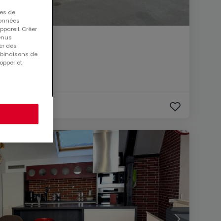
ues de
 données
ppareil. Créer
tenus
er des
mbinaisons de
opper et