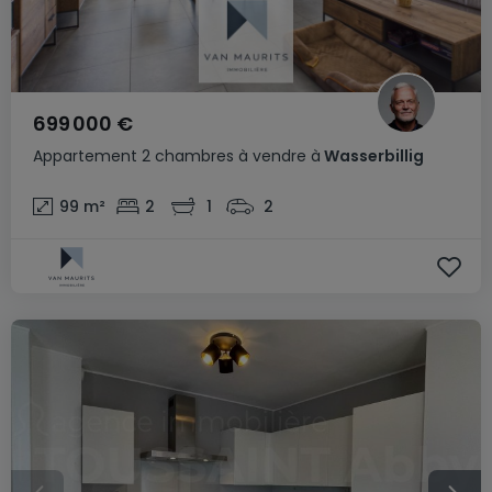
699 000 €
Appartement
2 chambres
à vendre
à
Wasserbillig
99
m²
2
1
2