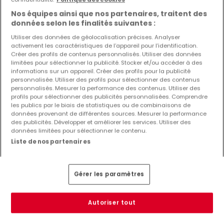
Nos équipes ainsi que nos partenaires, traitent des
données selon les finalités suivantes :
Utiliser des données de géolocalisation précises. Analyser
activement les caractéristiques de l’appareil pour l’identification.
Créer des profils de contenus personnalisés. Utiliser des données
limitées pour sélectionner la publicité. Stocker et/ou accéder à des
informations sur un appareil. Créer des profils pour la publicité
593 280 €
personnalisée. Utiliser des profils pour sélectionner des contenus
personnalisés. Mesurer la performance des contenus. Utiliser des
Appartement
2 chambres
à vendre
à
Osweiler
profils pour sélectionner des publicités personnalisées. Comprendre
les publics par le biais de statistiques ou de combinaisons de
données provenant de différentes sources. Mesurer la performance
92
m²
2
1
des publicités. Développer et améliorer les services. Utiliser des
données limitées pour sélectionner le contenu.
Liste de nos partenaires
Gérer les paramètres
Autoriser tout