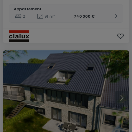
Appartement
2
91
m²
740 000 €