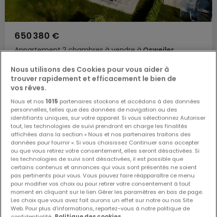
650 380 €
Appartement
2 chambres
à vendre
à
Osweiler
Nous utilisons des Cookies pour vous aider à
102
m²
2
1
trouver rapidement et efficacement le bien de
vos rêves.
Nous et nos
1015
partenaires stockons et accédons à des données
personnelles, telles que des données de navigation ou des
identifiants uniques, sur votre appareil. Si vous sélectionnez Autoriser
tout, les technologies de suivi prendront en charge les finalités
affichées dans la section « Nous et nos partenaires traitons des
données pour fournir ». Si vous choisissez Continuer sans accepter
ou que vous retirez votre consentement, elles seront désactivées. Si
les technologies de suivi sont désactivées, il est possible que
certains contenus et annonces qui vous sont présentés ne soient
pas pertinents pour vous. Vous pouvez faire réapparaître ce menu
pour modifier vos choix ou pour retirer votre consentement à tout
moment en cliquant sur le lien Gérer les paramètres en bas de page.
Les choix que vous avez fait aurons un effet sur notre ou nos Site
Web. Pour plus d’informations, reportez-vous à notre politique de
confidentialité.
Politique des cookies