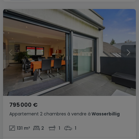
795 000 €
Appartement
2 chambres
à vendre
à
Wasserbillig
131
m²
2
1
1