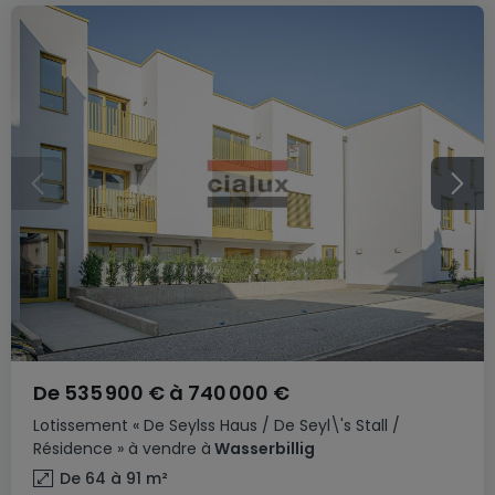
De
535 900 €
à
740 000 €
Lotissement
« De Seylss Haus / De Seyl\'s Stall /
Résidence »
à vendre
à
Wasserbillig
De 64 à 91
m²