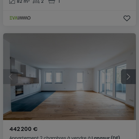
82
m²
2
1
442 200 €
Appartement
2 chambres
à vendre
à
Langsur
(DE)