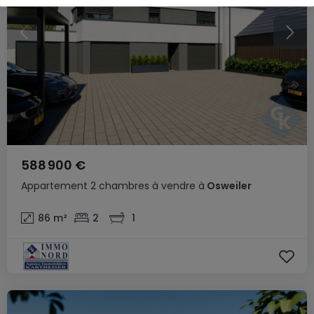
588 900 €
Appartement
2 chambres
à vendre
à
Osweiler
86
m²
2
1