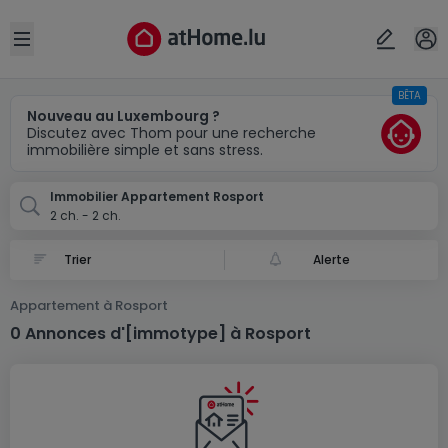
Localité(s)
Annuler
OK
Open sidebar
BÊTA
Rosport
Nouveau au Luxembourg ?
Discutez avec Thom pour une recherche
immobilière simple et sans stress.
Immobilier Appartement Rosport
2 ch. - 2 ch.
Alerte
Appartement à Rosport
0 Annonces d'[immotype] à Rosport