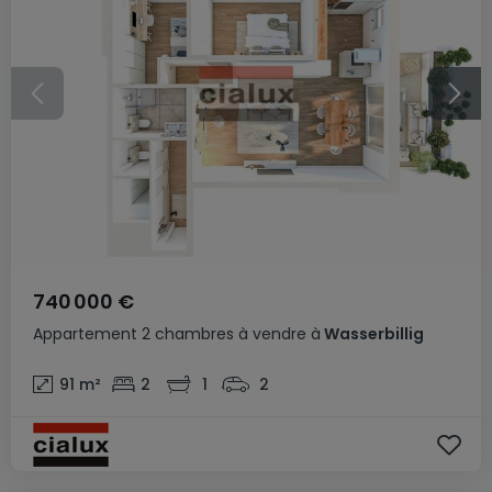
740 000 €
Appartement
2 chambres
à vendre
à
Wasserbillig
91
m²
2
1
2