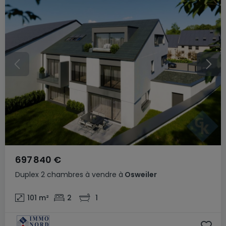
697 840 €
Duplex
2 chambres
à vendre
à
Osweiler
101
m²
2
1