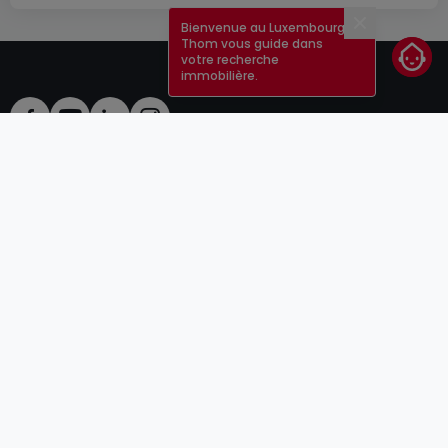
Bienvenue au Luxembourg !
Fermer
Thom vous guide dans
votre recherche
immobilière.
CGU
atHomeGroup
CGV
Contact
DSA
Annonceurs
Mentions légales
Vie privée
Carrières
Cookie
Cybercriminalité
© 2000 -
2026
atHome Group S.à.r.l.
5, rue Charles Darwin L-1433 Luxembourg
atHomeGroup