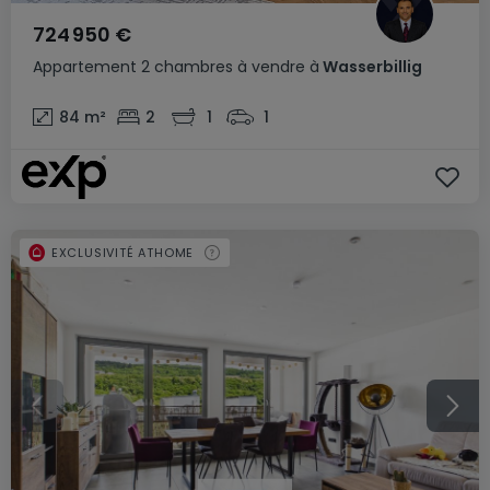
724 950 €
Appartement
2 chambres
à vendre
à
Wasserbillig
84
m²
2
1
1
EXCLUSIVITÉ ATHOME