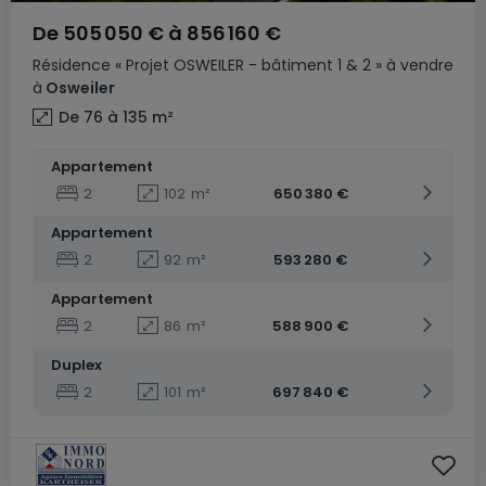
De
505 050 €
à
856 160 €
Résidence
« Projet OSWEILER - bâtiment 1 & 2 »
à vendre
à
Osweiler
De 76 à 135
m²
Appartement
2
102
m²
650 380 €
Appartement
2
92
m²
593 280 €
Appartement
2
86
m²
588 900 €
Duplex
2
101
m²
697 840 €