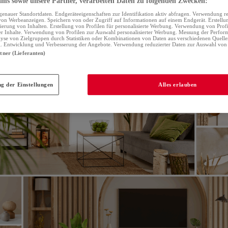
ms sowie unsere Partner, verarbeiten Daten zu folgenden Zwecken:
nauer Standortdaten. Endgeräteeigenschaften zur Identifikation aktiv abfragen. Verwendung re
send: Die Herbstdeko 2025 will sich
warm, persönlic
on Werbeanzeigen. Speichern von oder Zugriff auf Informationen auf einem Endgerät. Erstellu
sierung von Inhalten. Erstellung von Profilen für personalisierte Werbung. Verwendung von Prof
ter Inhalte. Verwendung von Profilen zur Auswahl personalisierter Werbung. Messung der Perfo
Farben, mischt Materialien und setzt auf Objekte, die 
lyse von Zielgruppen durch Statistiken oder Kombinationen von Daten aus verschiedenen Quell
g. Entwicklung und Verbesserung der Angebote. Verwendung reduzierter Daten zur Auswahl von 
rtner (Lieferanten)
g der Einstellungen
Alles erlauben