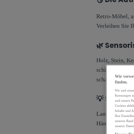
Retro-Möbel, a
Verleihen Sie I
🌿
Sensori
Holz, Stein, K
schichtet die M
Wir verwen
schaffen.
finden.
Wir und unse
Kennungen auf
💡
Skulptur
und unsere Pa
Cookies ableh
Inhalte und A
Lampen werden
Ihre Einstell
unteren Rand 
Hängeleuchten.
unserer Daten