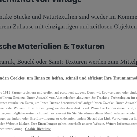
ntike Stücke und Naturtextilien sind wieder im Komme
hrem Zuhause mit einzigartigen und zeitlosen Objekten
sche Materialien & Texturen
eramik, Bouclé oder Samt: Texturen werden zum Mitte
aterialien übereinander, um ein reiches und einladendes
den Cookies, um Ihnen zu helfen, schnell und effizient Ihre Traumimmob
re
1015
-Partner speichern und greifen auf personenbezogene Daten wie Browserdaten oder einde
 Ihrem Gerät zu. Durch Auswahl von Alles erlauben aktivieren Sie Tracking-Technologien für d
ale Lichter
rtner verarbeiten Daten, um Ihnen Dienste bereitzustellen“ aufgeführten Zwecke. Durch Auswah
nen oder Widerruf Ihrer Einwilligung werden diese deaktiviert. Wenn Tracker deaktiviert sind, 
nzeigen möglicherweise nicht mehr so relevant für Sie. Sie können dieses Menü jederzeit wieder
 zu Kunstwerken. Geschwungene Formen, plissierte L
ungen zu ändern oder Ihre Einwilligung zu widerrufen, indem Sie auf den Link Verwaltung der E
der Webseite klicken. Ihre Einstellungen gelten innerhalb unseres Website. Weitere Informationen
.. die Beleuchtung wird zu einem eigenständigen Deko
schutzerklärung.
Cookie-Richtlinie