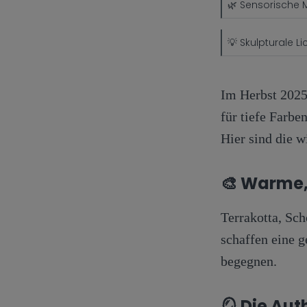
🌿 Sensorische M
💡 Skulpturale Li
Im Herbst 2025
für tiefe Farbe
Hier sind die w
🎨
Warme,
Terrakotta, Sc
schaffen eine 
begegnen.
🪞
Die Aut