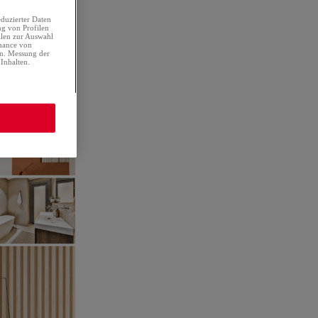
duzierter Daten
h und taktil
.
ng von Profilen
ilen zur Auswahl
rmance von
eine Seele
en. Messung der
Inhalten.