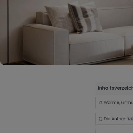
Inhaltsverzeic
🎨 Warme, umhü
🪞 Die Authentiz