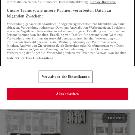
Informationen finden Sie in unserer Datenschutzerklärung.
Cookie-Richtlinie
Unsere Teams sowie unsere Partner, verarbeiten Daten zu
folgenden Zwecken:
Verwendung genauer Standortdaten. Endgeräteeigenschaften zur Identifikation aktiv
abfragen. Verwendung reduzierter Daten zur Auswahl von Werbeanzeigen. Speichern
von oder Zugriff auf Informationen auf einem Endgerät. Erstellung von Profilen zur
Personalisierung von Inhalten. Erstellung von Profilen für personalisierte Werbung.
Verwendung von Profilen zur Auswahl personalisierter Inhalte. Verwendung von
Profilen zur Auswahl personalisierter Werbung. Messung der Performance von
Immobiliensuche:
Inhalten. Analyse von Zielgruppen durch Statistiken oder Kombinationen von Daten
aus verschiedenen Quellen. Messung der Werbeleistung. Entwicklung und
Gebrauchsanweisung
Verbesserung der Angebote. Verwendung reduzierter Daten zur Auswahl von Inhalten.
Liste der Partner (Lieferanten)
Sie werden umziehen und sind auf der Suche nach der
perfekten Wohnung? Festlegen Ihrer Kriterien, Auswahl der
Verwaltung der Einstellungen
Anzeigen, Besichtigungen... Seien Sie sicher, dass Sie die
perfekte Wohnung finden, wenn Sie unsere Tipps zur
Alles erlauben
Wohnungssuche befolgen. Die Kriterien richtig definieren
Der erste Rat, den wir Ihnen bei der Wohnungssuche geben
können, ist, eine Liste [...] zu erstellen.
11.02.2019