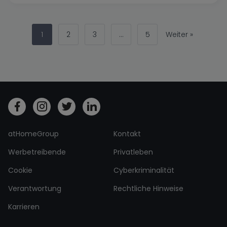
kurzem war sie meist Studenten und jungen Berufstätigen
vorbehalten. Heute zieht sie einen breiteren Teil der
Bevölkerung an. Ein Glücksfall für [...].
1
2
3
...
5
Weiter »
atHomeGroup
Kontakt
Werbetreibende
Privatleben
Cookie
Cyberkriminalität
Verantwortung
Rechtliche Hinweise
Karrieren