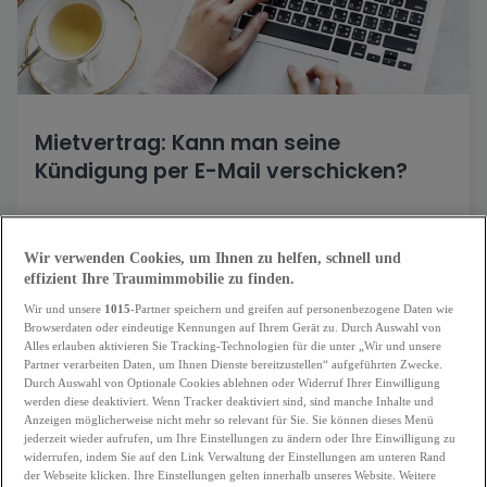
Mietvertrag: Kann man seine
Kündigung per E-Mail verschicken?
Jeder, der seinen Mietvertrag kündigen möchte, muss dies
seinem Vermieter oder Makler mitteilen. Dabei muss er eine
Wir verwenden Cookies, um Ihnen zu helfen, schnell und
Kündigungsfrist einhalten. Wie geht man vor, wenn man aus
effizient Ihre Traumimmobilie zu finden.
einer Mietwohnung ausziehen möchte? Kann man die
Wir und unsere
1015
-Partner speichern und greifen auf personenbezogene Daten wie
Browserdaten oder eindeutige Kennungen auf Ihrem Gerät zu. Durch Auswahl von
Kündigung per E-Mail an den Vermieter schicken? Welche
Alles erlauben aktivieren Sie Tracking-Technologien für die unter „Wir und unsere
Kündigungsfrist gilt? Zunächst einmal muss man daran
Partner verarbeiten Daten, um Ihnen Dienste bereitzustellen“ aufgeführten Zwecke.
Durch Auswahl von Optionale Cookies ablehnen oder Widerruf Ihrer Einwilligung
erinnern, dass in den meisten [...].
07.03.2019
werden diese deaktiviert. Wenn Tracker deaktiviert sind, sind manche Inhalte und
Anzeigen möglicherweise nicht mehr so relevant für Sie. Sie können dieses Menü
jederzeit wieder aufrufen, um Ihre Einstellungen zu ändern oder Ihre Einwilligung zu
widerrufen, indem Sie auf den Link Verwaltung der Einstellungen am unteren Rand
der Webseite klicken. Ihre Einstellungen gelten innerhalb unseres Website. Weitere