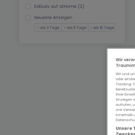
Exklusiv auf atHome (2)
Neueste Anzeigen
- als 3 Tage
- als 8 Tage
- als 15 Tage
Wir verw
Traumimm
Wir und u
oder einde
Tracking-T
bereitzust
Ihrer Einwi
Anzeigen m
aufrufen, 
Link Verwa
innerhalb 
Datenschut
Unsere 
Zwecken