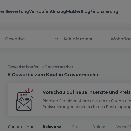
ten
Bewertung
Verkaufen
Umzug
Makler
Blog
Finanzierung
Schlafzimmer
Wohnflä
Gewerbe
Alle
Haus
Gewerbe kaufen in Grevenmacher
Wohnung
Haus
8 Gewerbe zum Kauf in Grevenmacher
Neubauprojekt
Einfamilienhaus
Wohnung
Vorschau auf neue Inserate und Prei
Haus bauen
Reihenhaus
Schlafzimmer
Wohnanlage
Richten Sie einen Alarm für diese Suche e
Renditeobjekt
1-Zimmer-Apartment
Doppelhaushälfte
Musterhaus
Wohnsiedlung
Preissenkungen direkt in Ihrem Posteingang
Grundstück
Penthouse-Wohnung
Renditeobjekt
Villa
Grundstück + Haus
Garage - Parkplatz
Rohbau
Bauland
Herrenhaus
Maisonnette
Sortieren nach:
Relevanz
Preis
Datum
Wohnfl