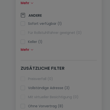
Mehr
Solarzellen (0)
Wärmepumpe (0)
ANDERE
Klimaanlagen (1)
Sofort verfügbar (1)
Glasfaser (1)
Für Rollstuhlfahrer geeignet (0)
Keller (1)
Mehr
Dachboden (0)
Fahrstuhl (2)
ZUSÄTZLICHE FILTER
immobilienleibrente (0)
Ferienimmobilien (0)
Preisverfall (0)
Vollständige Adresse (3)
Mit virtueller Besichtigung (0)
Ohne Vorvertrag (8)