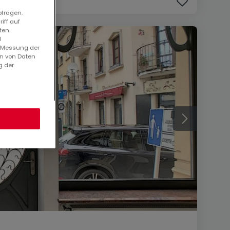
bfragen.
iff auf
ten.
l
. Messung der
en von Daten
g der