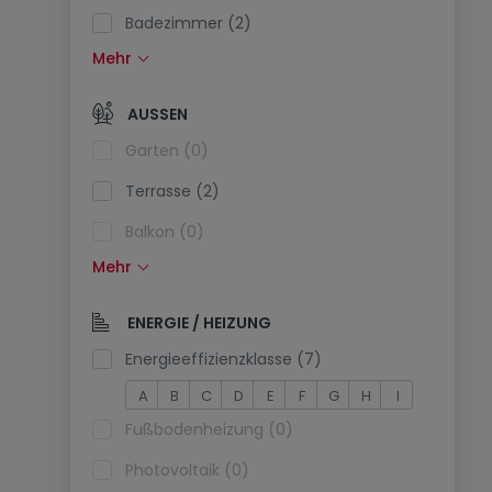
Badezimmer (2)
Mehr
Einbauküche (0)
Offene Küche (0)
AUSSEN
Separate Toilette (3)
Garten (0)
Terrasse (2)
Balkon (0)
Mehr
Schwimmbecken (0)
Südlage (0)
ENERGIE / HEIZUNG
Stromanschluss am Parkplatz (0)
Energieeffizienzklasse (7)
A
B
C
D
E
F
G
H
I
Fußbodenheizung (0)
Photovoltaik (0)