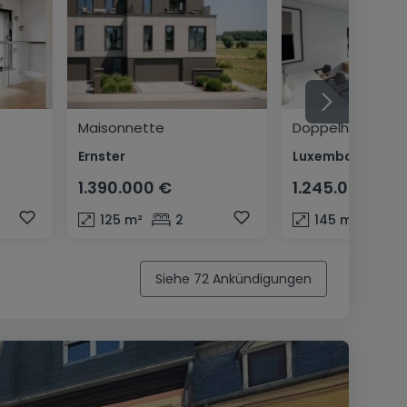
Maisonnette
Doppelhaushälft
Ernster
1.390.000 €
1.245.000 €
125
m²
2
145
m²
3
Siehe 72 Ankündigungen