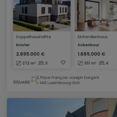
Doppelhaushälfte
Einfamilienhaus
Ernster
Kobenbour
2.695.000 €
1.685.000 €
272
m²
3
351
m²
4
3, Place François-Joseph Dargent
L-1413 Luxembourg-Eich