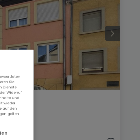
rowserdaten
eren Sie
n Dienste
der Widerruf
Inhalte und
it wieder
ie auf den
ngen gelten
den