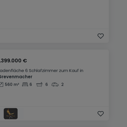
1.399.000 €
Ladenfläche
6 Schlafzimmer
zum Kauf
in
Grevenmacher
560
m²
6
6
2