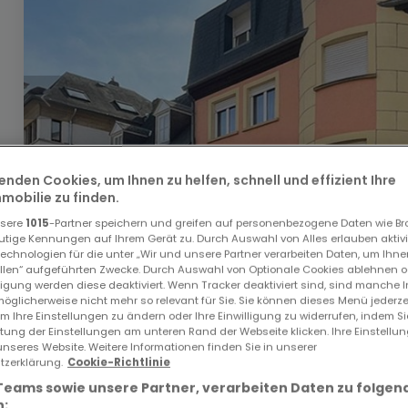
enden Cookies, um Ihnen zu helfen, schnell und effizient Ihre
obilie zu finden.
nsere
1015
-Partner speichern und greifen auf personenbezogene Daten wie B
utige Kennungen auf Ihrem Gerät zu. Durch Auswahl von Alles erlauben aktivi
echnologien für die unter „Wir und unsere Partner verarbeiten Daten, um Ihne
ellen“ aufgeführten Zwecke. Durch Auswahl von Optionale Cookies ablehnen o
340.000 €
lligung werden diese deaktiviert. Wenn Tracker deaktiviert sind, sind manche 
öglicherweise nicht mehr so relevant für Sie. Sie können dieses Menü jederze
um Ihre Einstellungen zu ändern oder Ihre Einwilligung zu widerrufen, indem S
Ladenfläche
zum Kauf
in
Grevenmacher
ltung der Einstellungen am unteren Rand der Webseite klicken. Ihre Einstellu
unseres Website. Weitere Informationen finden Sie in unserer
85
m²
zerklärung.
Cookie-Richtlinie
Teams sowie unsere Partner, verarbeiten Daten zu folgen
: