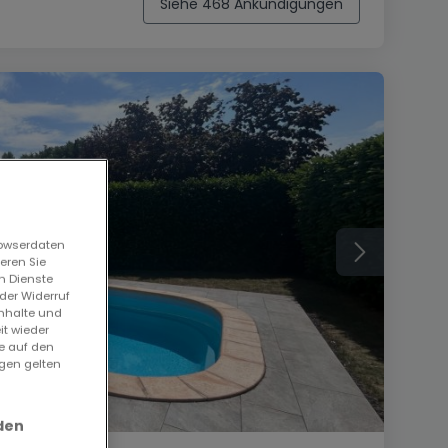
Siehe 468 Ankündigungen
rowserdaten
eren Sie
n Dienste
der Widerruf
Inhalte und
it wieder
ie auf den
ngen gelten
den