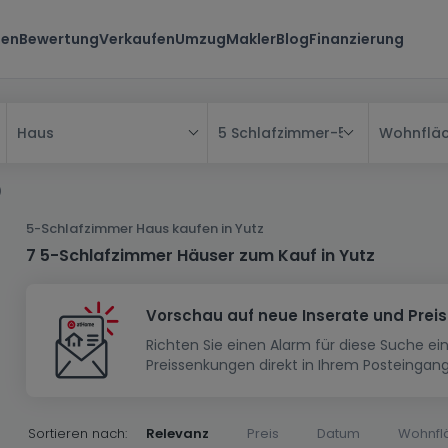
ten
Bewertung
Verkaufen
Umzug
Makler
Blog
Finanzierung
5 Schlafzimmer
-
5 Schlafzimmer
Wohnflä
Haus
Alle
)
Haus
5-Schlafzimmer Haus kaufen in Yutz
Wohnung
Haus
7 5-Schlafzimmer Häuser zum Kauf in Yutz
Neubauprojekt
Einfamilienhaus
Wohnung
Vorschau auf neue Inserate und Prei
Haus bauen
Reihenhaus
Schlafzimmer
Wohnanlage
Richten Sie einen Alarm für diese Suche e
Renditeobjekt
1-Zimmer-Apartment
Doppelhaushälfte
Musterhaus
Wohnsiedlung
Preissenkungen direkt in Ihrem Posteingang
Grundstück
Penthouse-Wohnung
Renditeobjekt
Villa
Grundstück + Haus
Garage - Parkplatz
Rohbau
Bauland
Herrenhaus
Maisonnette
Sortieren nach:
Relevanz
Preis
Datum
Wohnfl