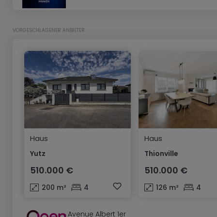
VORGESCHLAGENER ANBIETER
Haus
Haus
Yutz
Thionville
510.000 €
510.000 €
200
m²
4
126
m²
4
Avenue Albert 1er