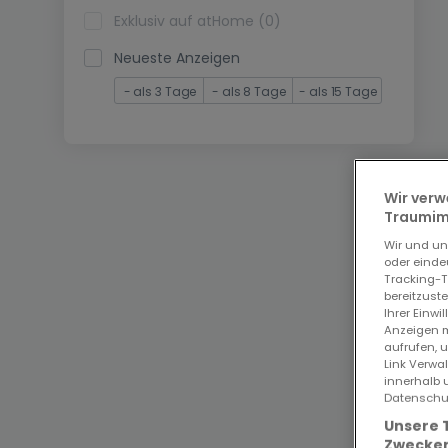
Exklusiv auf atHome (0)
Neueste Anzeigen
- als 3 Tage
- als 8 Tage
- als 15 Tage
Wir verw
Traumimm
Wir und u
oder einde
Tracking-T
bereitzust
Ihrer Einwi
Anzeigen m
aufrufen, 
Link Verwa
innerhalb 
Datenschut
Unsere 
Zwecken