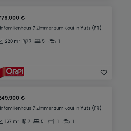
779.000 €
Einfamilienhaus
7 Zimmer
zum Kauf
in
Yutz
(FR)
220
m²
7
5
1
249.900 €
Einfamilienhaus
7 Zimmer
zum Kauf
in
Yutz
(FR)
167
m²
7
5
1
1