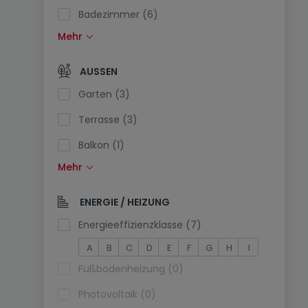
Badezimmer (6)
Mehr
Einbauküche (3)
Offene Küche (1)
AUSSEN
Separate Toilette (4)
Garten (3)
Terrasse (3)
Balkon (1)
Mehr
Schwimmbecken (1)
Südlage (0)
ENERGIE / HEIZUNG
Stromanschluss am Parkplatz (0)
Energieeffizienzklasse (7)
A
B
C
D
E
F
G
H
I
Fußbodenheizung (0)
Photovoltaik (0)