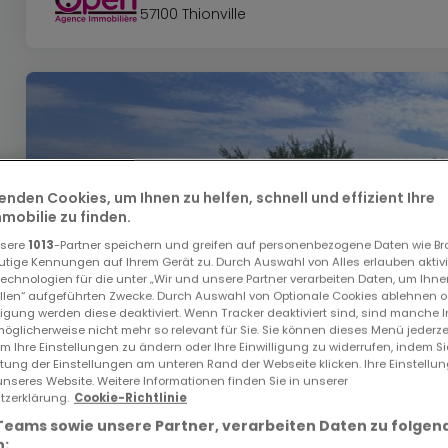
57100 Thionville
enden Cookies, um Ihnen zu helfen, schnell und effizient Ihre
obilie zu finden.
nsere
1013
-Partner speichern und greifen auf personenbezogene Daten wie B
utige Kennungen auf Ihrem Gerät zu. Durch Auswahl von Alles erlauben aktivi
echnologien für die unter „Wir und unsere Partner verarbeiten Daten, um Ihne
ellen“ aufgeführten Zwecke. Durch Auswahl von Optionale Cookies ablehnen o
lligung werden diese deaktiviert. Wenn Tracker deaktiviert sind, sind manche 
öglicherweise nicht mehr so relevant für Sie. Sie können dieses Menü jederze
um Ihre Einstellungen zu ändern oder Ihre Einwilligung zu widerrufen, indem S
ltung der Einstellungen am unteren Rand der Webseite klicken. Ihre Einstellu
unseres Website. Weitere Informationen finden Sie in unserer
zerklärung.
Cookie-Richtlinie
Teams sowie unsere Partner, verarbeiten Daten zu folgen
: