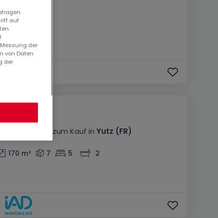
bfragen.
iff auf
ten.
l
. Messung der
en von Daten
g der
398.000 €
Haus
7 Zimmer
zum Kauf
in
Yutz
(FR)
170
m²
7
5
2