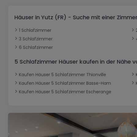
Büro
Kein Bauland
Schloss
Dreigeschossige Wohnung
Garage - Parkplatz
Gewerbe
Loft
Büro
Hof
Carport
Gewerbliches Grundstück
Häuser in Yutz (FR) - Suche mit einer Zimm
Ladenfläche
Bauernhaus
Dachgeschoss
Garage
1 Schlafzimmer
Landhaus
Erdgeschoss
Geschäft
3 Schlafzimmer
Bungalow
Restaurant
6 Schlafzimmer
Ebenerdiges Haus
Hotel
5 Schlafzimmer Häuser kaufen in der Nähe v
Lagerfläche
Ferienunterkunft
Kaufen Häuser 5 Schlafzimmer Thionville
Landwirtschaftlicher Betrieb
Kaufen Häuser 5 Schlafzimmer Basse-Ham
Kaufen Häuser 5 Schlafzimmer Escherange