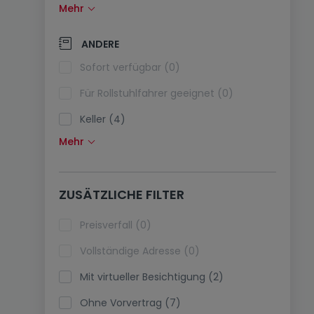
Mehr
Solarzellen (0)
Wärmepumpe (0)
ANDERE
Klimaanlagen (0)
Sofort verfügbar (0)
Glasfaser (0)
Für Rollstuhlfahrer geeignet (0)
Keller (4)
Mehr
Dachboden (0)
Fahrstuhl (0)
ZUSÄTZLICHE FILTER
immobilienleibrente (0)
Ferienimmobilien (0)
Preisverfall (0)
Vollständige Adresse (0)
Mit virtueller Besichtigung (2)
Ohne Vorvertrag (7)