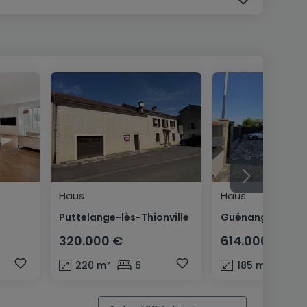
Haus
Haus
Puttelange-lès-Thionville
Guénange
320.000 €
614.000 €
220
m²
6
185
m²
6