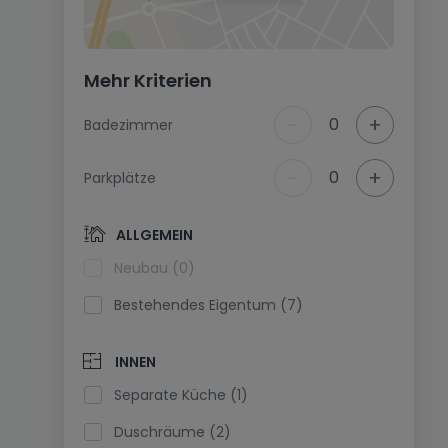
Mehr Kriterien
-
+
0
Badezimmer
-
+
0
Parkplätze
ALLGEMEIN
Neubau (0)
Bestehendes Eigentum (7)
INNEN
Separate Küche (1)
Duschräume (2)