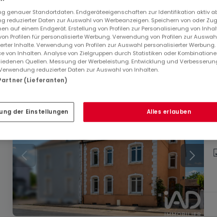
499.900 €
 genauer Standortdaten. Endgeräteeigenschaften zur Identifikation aktiv a
 reduzierter Daten zur Auswahl von Werbeanzeigen. Speichern von oder Zugr
Haus
7 Zimmer
zum Kauf
in
Yutz
(FR)
en auf einem Endgerät. Erstellung von Profilen zur Personalisierung von Inhal
 von Profilen für personalisierte Werbung. Verwendung von Profilen zur Auswah
135
m²
7
5
2
ierter Inhalte. Verwendung von Profilen zur Auswahl personalisierter Werbung
e von Inhalten. Analyse von Zielgruppen durch Statistiken oder Kombination
iedenen Quellen. Messung der Werbeleistung. Entwicklung und Verbesserun
Verwendung reduzierter Daten zur Auswahl von Inhalten.
 Partner (Lieferanten)
ung der Einstellungen
Alles erlauben