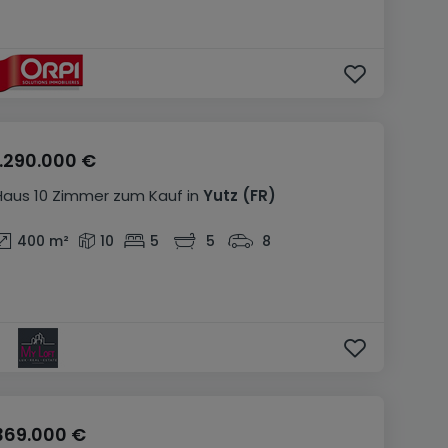
1.290.000 €
Haus
10 Zimmer
zum Kauf
in
Yutz
(FR)
400
m²
10
5
5
8
369.000 €