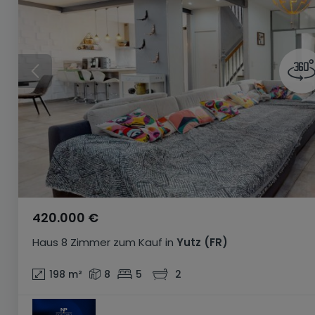
420.000 €
Haus
8 Zimmer
zum Kauf
in
Yutz
(FR)
198
m²
8
5
2