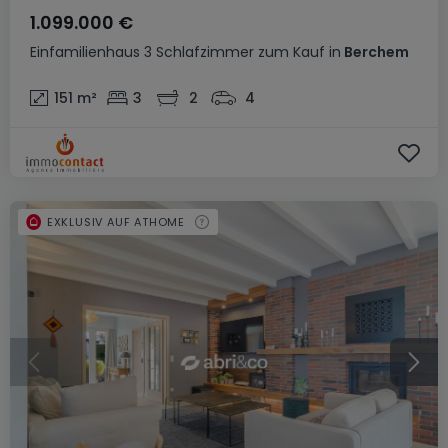
1.099.000 €
Einfamilienhaus
3 Schlafzimmer
zum Kauf
in
Berchem
151
m²
3
2
4
EXKLUSIV AUF ATHOME