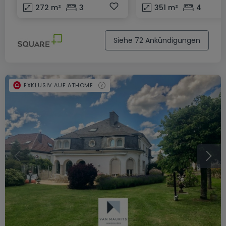
272
m²
3
351
m²
4
Siehe 72 Ankündigungen
EXKLUSIV AUF ATHOME