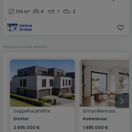
134
m²
4
1
2
VORGESCHLAGENER ANBIETER
Doppelhaushälfte
Einfamilienhaus
Ernster
Kobenbour
2.695.000 €
1.685.000 €