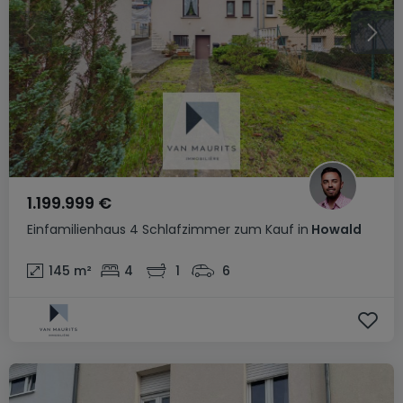
1.199.999 €
Einfamilienhaus
4 Schlafzimmer
zum Kauf
in
Howald
145
m²
4
1
6