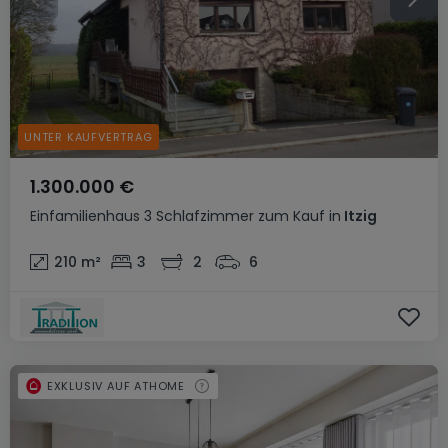
UNTER KAUFVERTRAG
1.300.000 €
Einfamilienhaus
3 Schlafzimmer
zum Kauf
in
Itzig
210
m²
3
2
6
EXKLUSIV AUF ATHOME