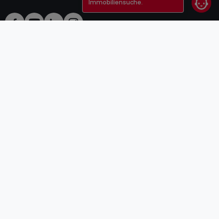
Immobiliensuche.
AGB
atHomeGroup
Verkaufsbedingungen
Kontakt
DSA
Anbieter
Impressum
Datenschutzerklärung
Karriere
Cookies
Internetkriminalität
© 2000 -
2026
atHome Group S.à.r.l.
5, rue Charles Darwin L-1433 Luxembourg
atHomeGroup
Privatperson