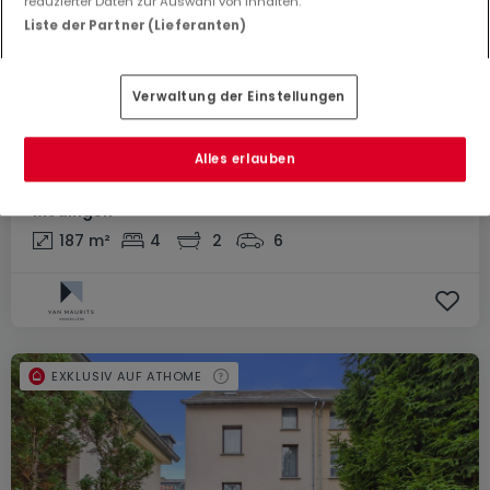
reduzierter Daten zur Auswahl von Inhalten.
Liste der Partner (Lieferanten)
Verwaltung der Einstellungen
1.550.000 €
Alles erlauben
Einfamilienhaus
4 Schlafzimmer
zum Kauf
in
Medingen
187
m²
4
2
6
EXKLUSIV AUF ATHOME