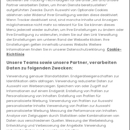
aktivieren Sie Tracking-Technologien für die unter „Wir und unsere
Partner verarbeiten Daten, um Ihnen Dienste bereitzustellen“
aufgeführten Zwecke. Durch Auswahl von Optionale Cookies
ablehnen oder Widerruf Ihrer Einwilligung werden diese deaktiviert.
3.799.000 €
Wenn Tracker deaktiviert sind, sind manche Inhalte und Anzeigen
möglicherweise nicht mehr so relevant für Sie. Sie können dieses
Einfamilienhaus
5 Schlafzimmer
zum Kauf
in
Menü jederzeit wieder aufrufen, um Ihre Einstellungen zu ändern oder
Hesperange
Ihre Einwilligung zu widerrufen, indem Sie auf den Link Verwaltung
432
m²
5
5
3
der Einstellungen am unteren Rand der Webseite klicken. Ihre
Einstellungen gelten innerhalb unseres Website. Weitere
Informationen finden Sie in unserer Datenschutzerklärung.
Cookie-
Richtlinie
Unsere Teams sowie unsere Partner, verarbeiten
Daten zu folgenden Zwecken:
EXKLUSIV AUF ATHOME
Verwendung genauer Standortdaten. Endgeräteeigenschaften zur
Identifikation aktiv abfragen. Verwendung reduzierter Daten zur
Auswahl von Werbeanzeigen. Speichern von oder Zugriff auf
Informationen auf einem Endgerät. Erstellung von Profilen zur
Personalisierung von Inhalten. Erstellung von Profilen für
personalisierte Werbung. Verwendung von Profilen zur Auswahl
personalisierter Inhalte. Verwendung von Profilen zur Auswahl
personalisierter Werbung. Messung der Performance von Inhalten.
Analyse von Zielgruppen durch Statistiken oder Kombinationen von
Daten aus verschiedenen Quellen. Messung der Werbeleistung.
Entwicklung und Verbesserung der Angebote. Verwendung