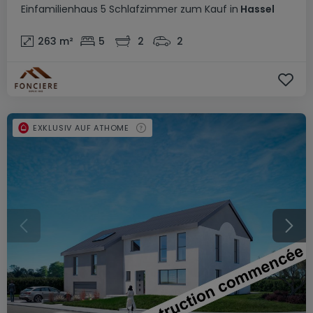
Einfamilienhaus
5 Schlafzimmer
zum Kauf
in
Hassel
263
m²
5
2
2
EXKLUSIV AUF ATHOME