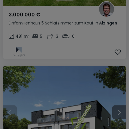
3.000.000 €
Einfamilienhaus
5 Schlafzimmer
zum Kauf
in
Alzingen
481
m²
5
3
6