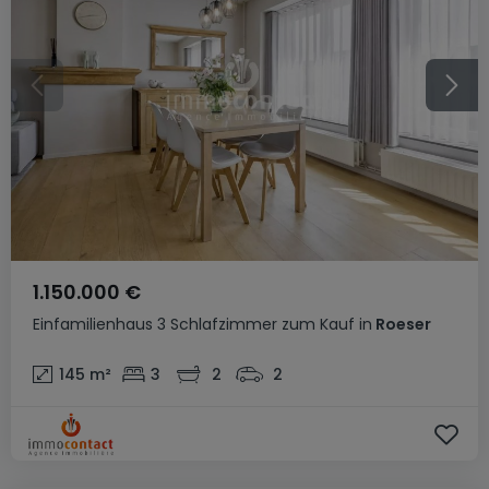
1.150.000 €
Einfamilienhaus
3 Schlafzimmer
zum Kauf
in
Roeser
145
m²
3
2
2