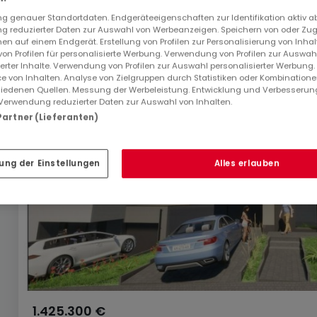
 genauer Standortdaten. Endgeräteeigenschaften zur Identifikation aktiv a
 reduzierter Daten zur Auswahl von Werbeanzeigen. Speichern von oder Zugr
en auf einem Endgerät. Erstellung von Profilen zur Personalisierung von Inhal
EXKLUSIV AUF ATHOME
 von Profilen für personalisierte Werbung. Verwendung von Profilen zur Auswah
ierter Inhalte. Verwendung von Profilen zur Auswahl personalisierter Werbung
e von Inhalten. Analyse von Zielgruppen durch Statistiken oder Kombination
iedenen Quellen. Messung der Werbeleistung. Entwicklung und Verbesserun
Verwendung reduzierter Daten zur Auswahl von Inhalten.
 Partner (Lieferanten)
ung der Einstellungen
Alles erlauben
1.425.300 €