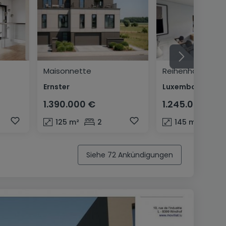
Maisonnette
Reihenhaus
Ernster
1.390.000 €
1.245.000 €
125
m²
2
145
m²
3
Siehe 72 Ankündigungen