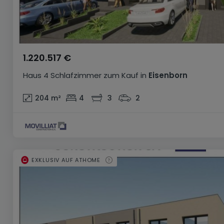
1.220.517 €
Haus
4 Schlafzimmer
zum Kauf
in
Eisenborn
204
m²
4
3
2
EXKLUSIV AUF ATHOME