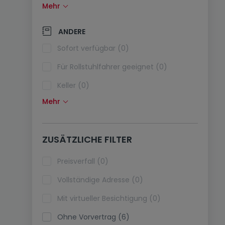
Mehr
Solarzellen (0)
Wärmepumpe (0)
ANDERE
Klimaanlagen (0)
Sofort verfügbar (0)
Glasfaser (0)
Für Rollstuhlfahrer geeignet (0)
Keller (0)
Mehr
Dachboden (0)
Fahrstuhl (0)
ZUSÄTZLICHE FILTER
immobilienleibrente (0)
Ferienimmobilien (0)
Preisverfall (0)
Vollständige Adresse (0)
Mit virtueller Besichtigung (0)
Ohne Vorvertrag (6)