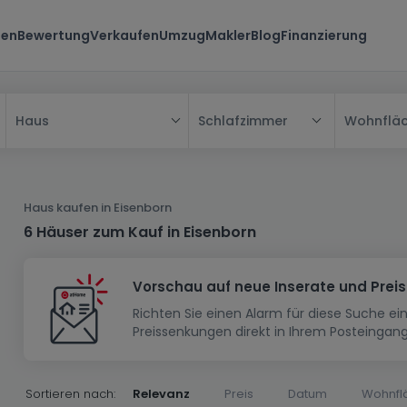
ten
Bewertung
Verkaufen
Umzug
Makler
Blog
Finanzierung
Schlafzimmer
Wohnflä
Haus
Alle
Haus
Haus kaufen in Eisenborn
Wohnung
Haus
6 Häuser zum Kauf in Eisenborn
Neubauprojekt
Einfamilienhaus
Wohnung
Vorschau auf neue Inserate und Prei
Haus bauen
Reihenhaus
Schlafzimmer
Wohnanlage
Richten Sie einen Alarm für diese Suche e
Renditeobjekt
1-Zimmer-Apartment
Doppelhaushälfte
Musterhaus
Wohnsiedlung
Preissenkungen direkt in Ihrem Posteingang
Grundstück
Penthouse-Wohnung
Renditeobjekt
Villa
Grundstück + Haus
Garage - Parkplatz
Rohbau
Bauland
Herrenhaus
Maisonnette
Sortieren nach:
Relevanz
Preis
Datum
Wohnfl