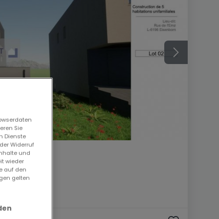
rowserdaten
eren Sie
n Dienste
der Widerruf
Inhalte und
it wieder
ie auf den
ngen gelten
den