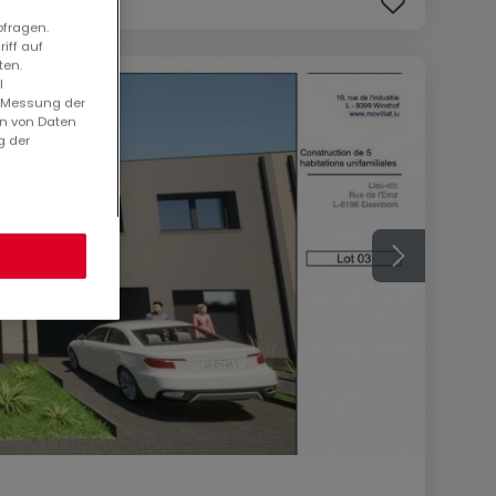
bfragen.
iff auf
ten.
l
. Messung der
en von Daten
g der