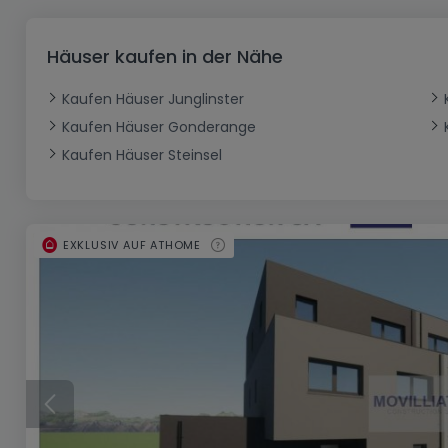
Büro
Kein Bauland
Schloss
Dreigeschossige Wohnung
Garage - Parkplatz
Gewerbe
Loft
Büro
Hof
Carport
Gewerbliches Grundstück
Häuser kaufen in der Nähe
Ladenfläche
Bauernhaus
Dachgeschoss
Garage
Kaufen Häuser Junglinster
Landhaus
Erdgeschoss
Geschäft
Kaufen Häuser Gonderange
Bungalow
Restaurant
Kaufen Häuser Steinsel
Ebenerdiges Haus
Hotel
Lagerfläche
Ferienunterkunft
EXKLUSIV AUF ATHOME
Landwirtschaftlicher Betrieb