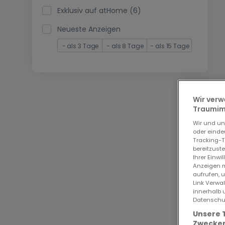
Exklusiv auf atHome (6)
Neueste Anzeigen
- als 3 Tage
- als 8 Tage
- als 15 Tage
Wir verw
Traumimm
Wir und u
oder einde
Tracking-T
bereitzust
Ihrer Einwi
Anzeigen m
aufrufen, 
Link Verwa
innerhalb 
Datenschut
Unsere 
Zwecken