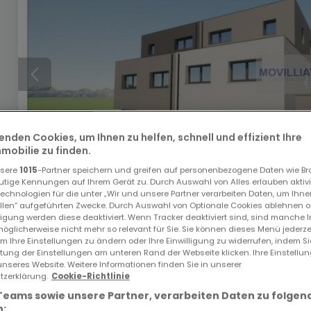
enden Cookies, um Ihnen zu helfen, schnell und effizient Ihre
obilie zu finden.
nsere
1015
-Partner speichern und greifen auf personenbezogene Daten wie B
utige Kennungen auf Ihrem Gerät zu. Durch Auswahl von Alles erlauben aktivi
echnologien für die unter „Wir und unsere Partner verarbeiten Daten, um Ihne
ellen“ aufgeführten Zwecke. Durch Auswahl von Optionale Cookies ablehnen o
1.477.571 €
lligung werden diese deaktiviert. Wenn Tracker deaktiviert sind, sind manche 
öglicherweise nicht mehr so relevant für Sie. Sie können dieses Menü jederze
um Ihre Einstellungen zu ändern oder Ihre Einwilligung zu widerrufen, indem S
Haus
4 Schlafzimmer
zum Kauf
in
Eisenborn
ltung der Einstellungen am unteren Rand der Webseite klicken. Ihre Einstellu
unseres Website. Weitere Informationen finden Sie in unserer
218
m²
4
3
2
zerklärung.
Cookie-Richtlinie
Teams sowie unsere Partner, verarbeiten Daten zu folgen
: