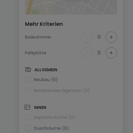
Mehr Kriterien
-
+
0
Badezimmer
-
+
0
Parkplätze
ALLGEMEIN
Neubau (6)
Bestehendes Eigentum (0)
INNEN
Separate Küche (0)
Duschräume (6)