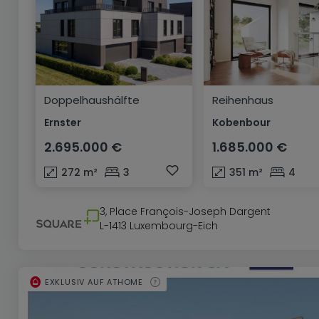
Doppelhaushälfte
Reihenhaus
Ernster
Kobenbour
2.695.000 €
1.685.000 €
272
m²
3
351
m²
4
3, Place François-Joseph Dargent
L-1413 Luxembourg-Eich
EXKLUSIV AUF ATHOME