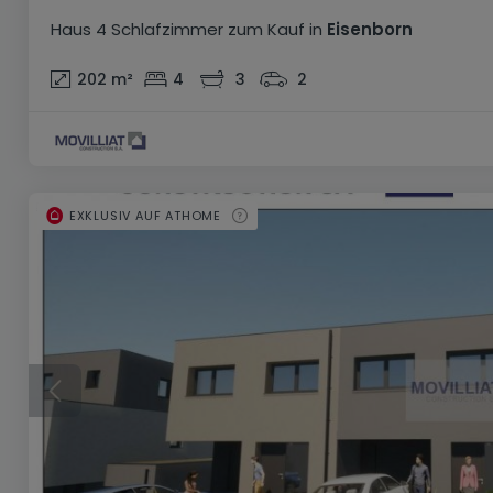
Haus
4 Schlafzimmer
zum Kauf
in
Eisenborn
202
m²
4
3
2
EXKLUSIV AUF ATHOME