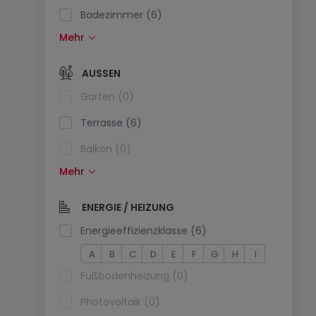
Badezimmer (6)
Mehr
Einbauküche (0)
Offene Küche (0)
AUSSEN
Separate Toilette (0)
Garten (0)
Terrasse (6)
Balkon (0)
Mehr
Schwimmbecken (0)
Südlage (0)
ENERGIE / HEIZUNG
Stromanschluss am Parkplatz (0)
Energieeffizienzklasse (6)
A
B
C
D
E
F
G
H
I
Fußbodenheizung (0)
Photovoltaik (0)