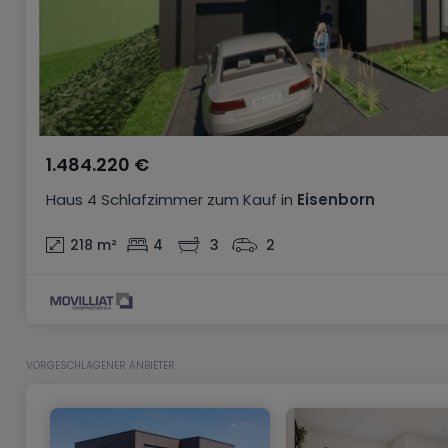
1.484.220 €
Haus
4 Schlafzimmer
zum Kauf
in
Eisenborn
218
m²
4
3
2
VORGESCHLAGENER ANBIETER