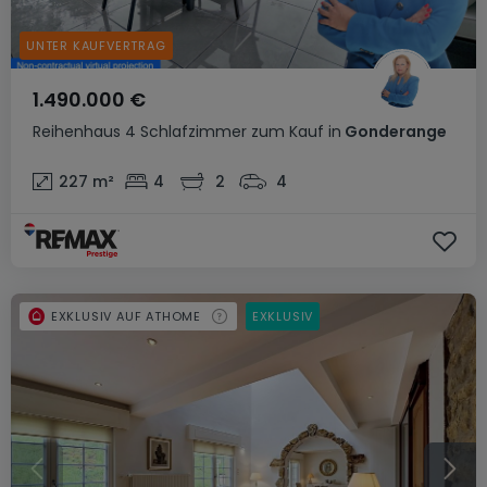
UNTER KAUFVERTRAG
1.490.000 €
Reihenhaus
4 Schlafzimmer
zum Kauf
in
Gonderange
227
m²
4
2
4
EXKLUSIV AUF ATHOME
EXKLUSIV