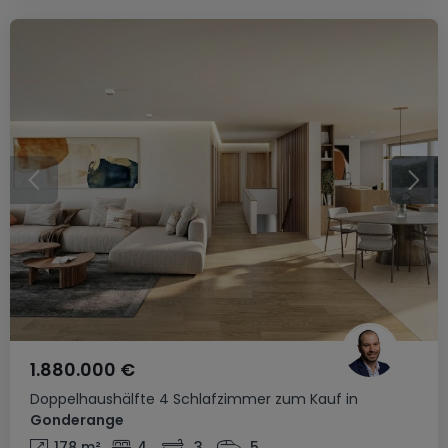
1.880.000 €
Doppelhaushälfte
4 Schlafzimmer
zum Kauf
in
Gonderange
178
m²
4
3
5