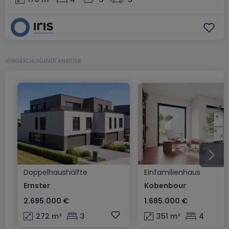
VORGESCHLAGENER ANBIETER
Doppelhaushälfte
Einfamilienhaus
Ernster
Kobenbour
2.695.000 €
1.685.000 €
272
m²
3
351
m²
4