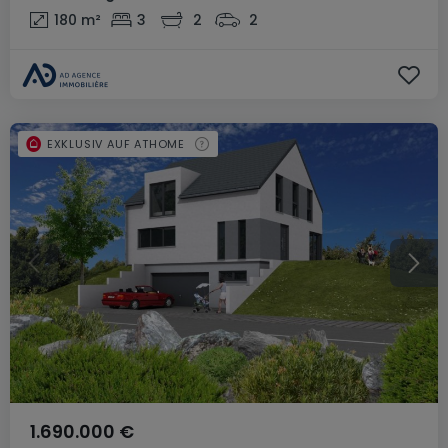
180
m²
3
2
2
EXKLUSIV AUF ATHOME
1.690.000 €