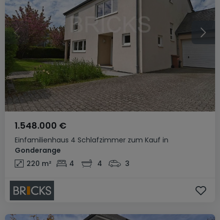
1.548.000 €
Einfamilienhaus
4 Schlafzimmer
zum Kauf
in
Gonderange
220
m²
4
4
3