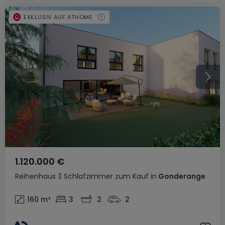
EXKLUSIV AUF ATHOME
1.120.000 €
Reihenhaus
3 Schlafzimmer
zum Kauf
in
Gonderange
160
m²
3
2
2