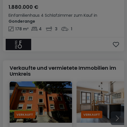
1.880.000 €
Einfamilienhaus
4 Schlafzimmer
zum Kauf
in
Gonderange
178
m²
4
3
1
Verkaufte und vermietete Immobilien im
Umkreis
VERKAUFT
VERKAUFT