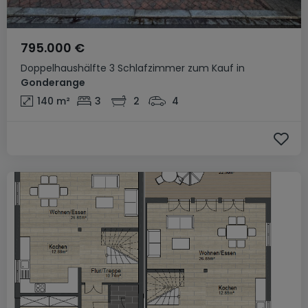
795.000 €
Doppelhaushälfte
3 Schlafzimmer
zum Kauf
in
Gonderange
140
m²
3
2
4