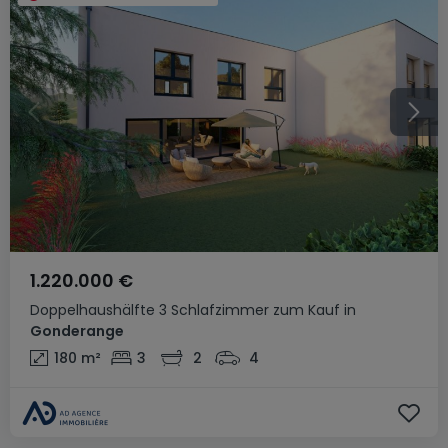
1.220.000 €
Doppelhaushälfte
3 Schlafzimmer
zum Kauf
in
Gonderange
180
m²
3
2
4