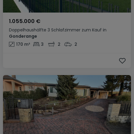
1.055.000 €
Doppelhaushälfte
3 Schlafzimmer
zum Kauf
in
Gonderange
170
m²
3
2
2