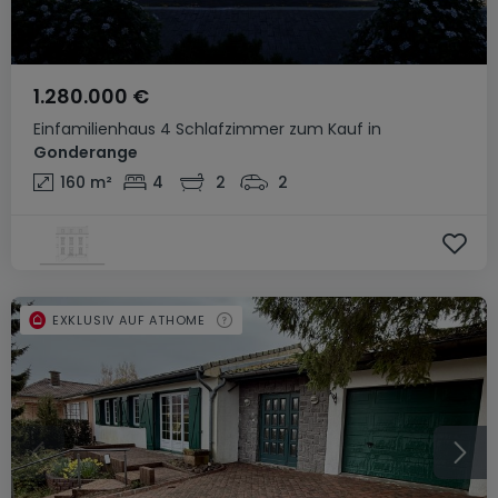
1.280.000 €
Einfamilienhaus
4 Schlafzimmer
zum Kauf
in
Gonderange
160
m²
4
2
2
EXKLUSIV AUF ATHOME