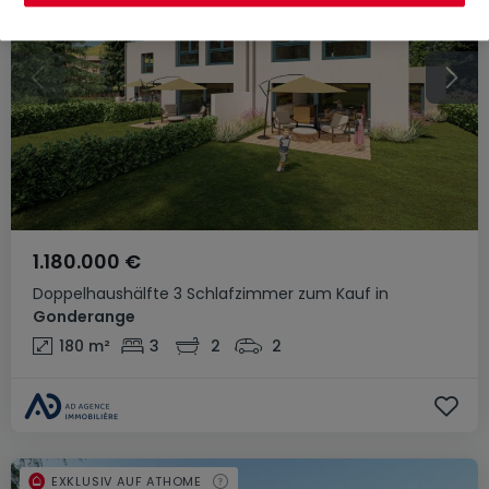
1.180.000 €
Doppelhaushälfte
3 Schlafzimmer
zum Kauf
in
Gonderange
180
m²
3
2
2
EXKLUSIV AUF ATHOME