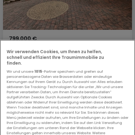
799.000 €
Doppelhaushälfte
3 Schlafzimmer
zum Kauf
in
Wir verwenden Cookies, um Ihnen zu helfen,
Gonderange
schnell und effizient Ihre Traumimmobilie zu
140
m²
3
2
2
finden.
Wir und unsere
1015
-Partner speichern und greifen auf
personenbezogene Daten wie Browserdaten oder eindeutige
Kennungen auf Ihrem Gerät zu. Durch Auswahl von Alles erlauben
aktivieren Sie Tracking-Technologien für die unter „Wir und unsere
Partner verarbeiten Daten, um Ihnen Dienste bereitzustellen“
aufgeführten Zwecke. Durch Auswahl von Optionale Cookies
EXKLUSIV AUF ATHOME
ablehnen oder Widerruf Ihrer Einwilligung werden diese deaktiviert.
Wenn Tracker deaktiviert sind, sind manche Inhalte und Anzeigen
möglicherweise nicht mehr so relevant für Sie. Sie können dieses
Menü jederzeit wieder aufrufen, um Ihre Einstellungen zu ändern oder
Ihre Einwilligung zu widerrufen, indem Sie auf den Link Verwaltung
der Einstellungen am unteren Rand der Webseite klicken. Ihre
Einstellungen gelten innerhalb unseres Website. Weitere