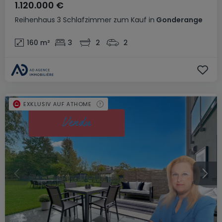
1.120.000 €
Reihenhaus
3 Schlafzimmer
zum Kauf
in
Gonderange
160
m²
3
2
2
EXKLUSIV AUF ATHOME