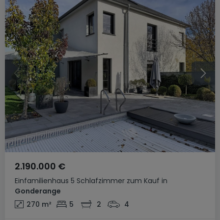
2.190.000 €
Einfamilienhaus
5 Schlafzimmer
zum Kauf
in
Gonderange
270
m²
5
2
4