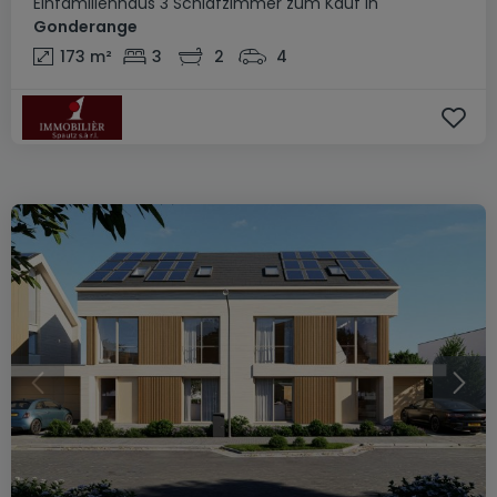
Einfamilienhaus
3 Schlafzimmer
zum Kauf
in
Gonderange
173
m²
3
2
4