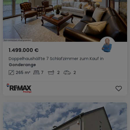
1.499.000 €
Doppelhaushälfte
7 Schlafzimmer
zum Kauf
in
Gonderange
265
m²
7
2
2