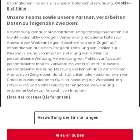
Informationen finden Sie in unserer Datenschutzerklärung.
Cookie-
Richtlinie
Unsere Teams sowie unsere Partner, verarbeiten
Daten zu folgenden Zwecken:
Verwendung genauer Standortdaten. Endgeräteeigenschaften zur
Identifikation aktiv abfragen. Verwendung reduzierter Daten zur
Auswahl von Werbeanzeigen. Speichern von oder Zugriff auf
Informationen auf einem Endgerät. Erstellung von Profilen zur
1.120.000 €
Personalisierung von Inhalten. Erstellung von Profilen für
personalisierte Werbung. Verwendung von Profilen zur Auswahl
Doppelhaushälfte
3 Schlafzimmer
zum Kauf
in
personalisierter Inhalte. Verwendung von Profilen zur Auswahl
Gonderange
personalisierter Werbung. Messung der Performance von Inhalten.
Analyse von Zielgruppen durch Statistiken oder Kombinationen von
160
m²
3
2
2
Daten aus verschiedenen Quellen. Messung der Werbeleistung.
Entwicklung und Verbesserung der Angebote. Verwendung
reduzierter Daten zur Auswahl von Inhalten.
Liste der Partner (Lieferanten)
Verwaltung der Einstellungen
EXKLUSIV AUF ATHOME
Alles erlauben