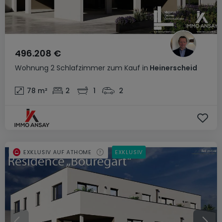
496.208 €
Wohnung
2 Schlafzimmer
zum Kauf
in
Heinerscheid
78
m²
2
1
2
EXKLUSIV AUF ATHOME
EXKLUSIV