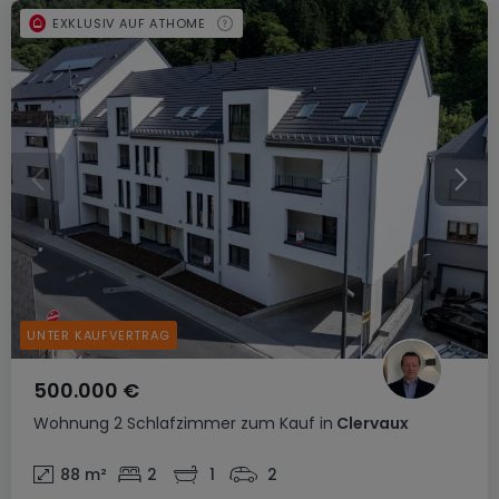
EXKLUSIV AUF ATHOME
UNTER KAUFVERTRAG
500.000 €
Wohnung
2 Schlafzimmer
zum Kauf
in
Clervaux
88
m²
2
1
2