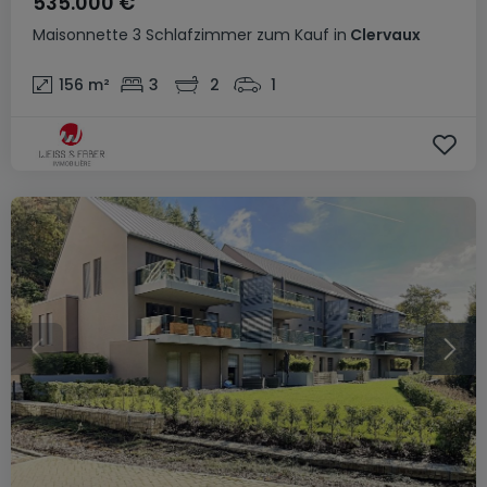
535.000 €
Maisonnette
3 Schlafzimmer
zum Kauf
in
Clervaux
156
m²
3
2
1