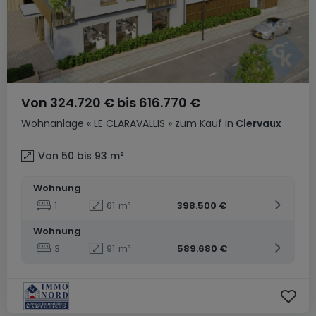
Von
324.720 €
bis
616.770 €
Wohnanlage
« LE CLARAVALLIS »
zum Kauf
in
Clervaux
Von 50 bis 93
m²
Wohnung
1
61
m²
398.500 €
Wohnung
3
91
m²
589.680 €