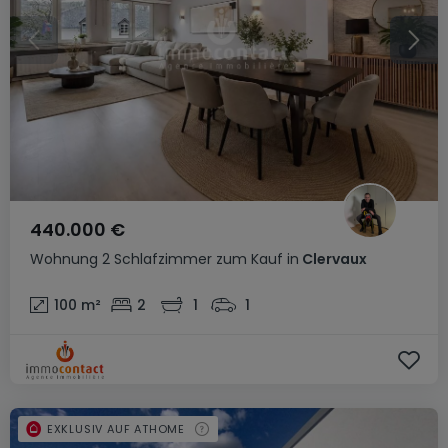
440.000 €
Wohnung
2 Schlafzimmer
zum Kauf
in
Clervaux
100
m²
2
1
1
EXKLUSIV AUF ATHOME