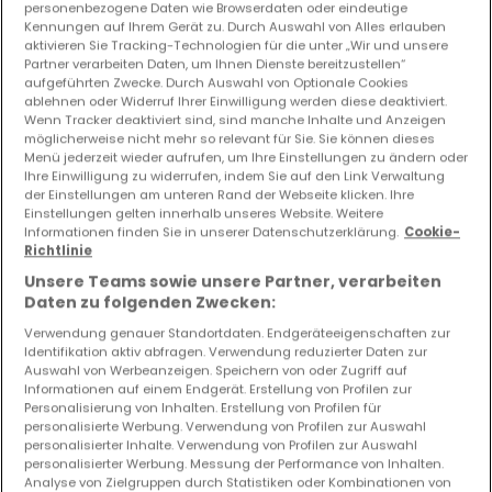
personenbezogene Daten wie Browserdaten oder eindeutige
Wohnung
3 Schlafzimmer
zum Kauf
in
Clervaux
Kennungen auf Ihrem Gerät zu. Durch Auswahl von Alles erlauben
aktivieren Sie Tracking-Technologien für die unter „Wir und unsere
91
m²
3
1
Partner verarbeiten Daten, um Ihnen Dienste bereitzustellen“
aufgeführten Zwecke. Durch Auswahl von Optionale Cookies
ablehnen oder Widerruf Ihrer Einwilligung werden diese deaktiviert.
Wenn Tracker deaktiviert sind, sind manche Inhalte und Anzeigen
möglicherweise nicht mehr so relevant für Sie. Sie können dieses
Menü jederzeit wieder aufrufen, um Ihre Einstellungen zu ändern oder
Ihre Einwilligung zu widerrufen, indem Sie auf den Link Verwaltung
der Einstellungen am unteren Rand der Webseite klicken. Ihre
Einstellungen gelten innerhalb unseres Website. Weitere
Informationen finden Sie in unserer Datenschutzerklärung.
Cookie-
Richtlinie
Unsere Teams sowie unsere Partner, verarbeiten
Daten zu folgenden Zwecken:
Verwendung genauer Standortdaten. Endgeräteeigenschaften zur
Identifikation aktiv abfragen. Verwendung reduzierter Daten zur
Auswahl von Werbeanzeigen. Speichern von oder Zugriff auf
Informationen auf einem Endgerät. Erstellung von Profilen zur
Personalisierung von Inhalten. Erstellung von Profilen für
personalisierte Werbung. Verwendung von Profilen zur Auswahl
personalisierter Inhalte. Verwendung von Profilen zur Auswahl
personalisierter Werbung. Messung der Performance von Inhalten.
Analyse von Zielgruppen durch Statistiken oder Kombinationen von