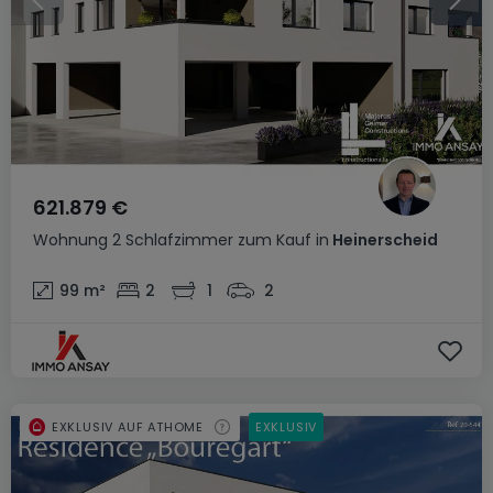
621.879 €
Wohnung
2 Schlafzimmer
zum Kauf
in
Heinerscheid
99
m²
2
1
2
EXKLUSIV AUF ATHOME
EXKLUSIV