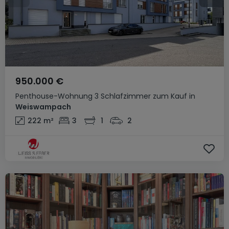
950.000 €
Penthouse-Wohnung
3 Schlafzimmer
zum Kauf
in
Weiswampach
222
m²
3
1
2