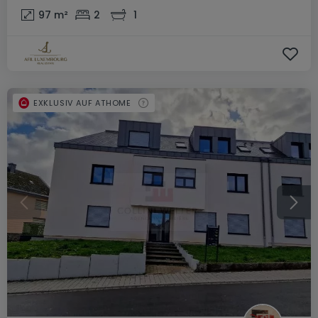
97
m²
2
1
EXKLUSIV AUF ATHOME