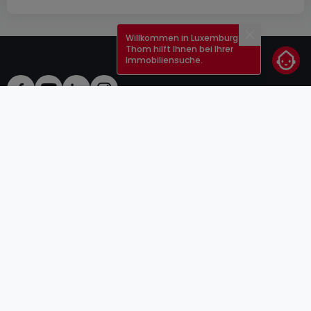
Willkommen in Luxemburg!
Schließen
Thom hilft Ihnen bei Ihrer
Immobiliensuche.
AGB
atHomeGroup
Verkaufsbedingungen
Kontakt
DSA
Anbieter
Impressum
Datenschutzerklärung
Karriere
Cookies
Internetkriminalität
© 2000 -
2026
atHome Group S.à.r.l.
5, rue Charles Darwin L-1433 Luxembourg
atHomeGroup