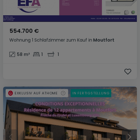
554.700 €
Wohnung
1 Schlafzimmer
zum Kauf
in
Moutfort
58
m²
1
1
EXKLUSIV AUF ATHOME
IN FERTIGSTELLUNG