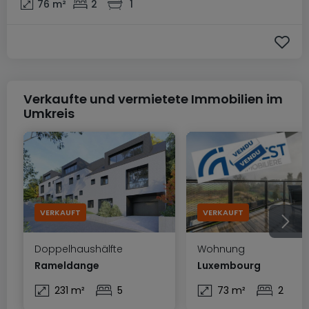
76
m²
2
1
Verkaufte und vermietete Immobilien im
Umkreis
VERKAUFT
VERKAUFT
Doppelhaushälfte
Wohnung
Rameldange
Luxembourg
231 m²
5
73 m²
2