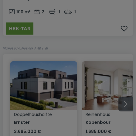
100
m²
2
1
1
VORGESCHLAGENER ANBIETER
Doppelhaushälfte
Reihenhaus
Ernster
Kobenbour
2.695.000 €
1.685.000 €