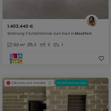
1.403.440 €
Wohnung
3 Schlafzimmer
zum Kauf
in
Moutfort
132
m²
3
3
1
EXKLUSIV AUF ATHOME
IN FERTIGSTELLUNG