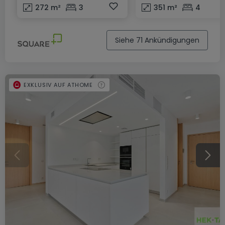
272
m²
3
351
m²
4
Siehe 71 Ankündigungen
EXKLUSIV AUF ATHOME