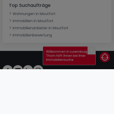
Top Suchaufträge
Wohnungen in Moutfort
Immobilien in Moutfort
Immobilienanbieter in Moutfort
Immobilienbewertung
Willkommen in Luxemburg!
Schließen
Thom hilft Ihnen bei Ihrer
Immobiliensuche.
AGB
atHomeGroup
Verkaufsbedingungen
Kontakt
DSA
Anbieter
Impressum
Datenschutzerklärung
Karriere
Cookies
Internetkriminalität