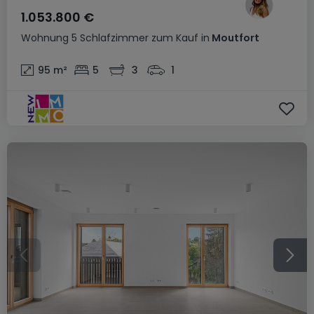
1.053.800 €
Wohnung
5 Schlafzimmer
zum Kauf
in
Moutfort
95
m²
5
3
1