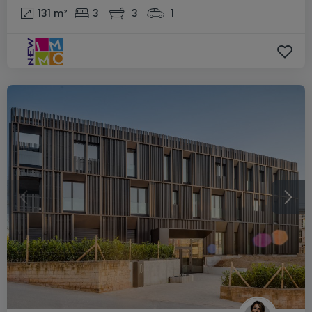
131
m²
3
3
1