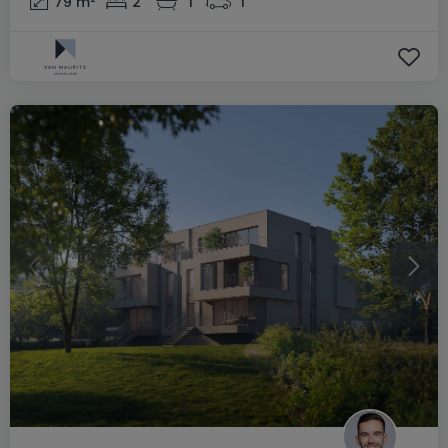
79
m²
2
1
1