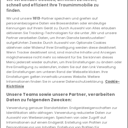
schnell und effizient Ihre Traumimmobilie zu
finden.
Wir und unsere
1013
-Partner speichern und greifen auf
personenbezogene Daten wie Browserdaten oder eindeutige
Kennungen auf Ihrem Gerät zu. Durch Auswahl von Alles erlauben
aktivieren Sie Tracking-Technologien für die unter „Wir und unsere
Partner verarbeiten Daten, um Ihnen Dienste bereitzustellen“
aufgeführten Zwecke. Durch Auswahl von Optionale Cookies
ablehnen oder Widerruf Ihrer Einwilligung werden diese deaktiviert.
Wenn Tracker deaktiviert sind, sind manche Inhalte und Anzeigen
möglicherweise nicht mehr so relevant für Sie. Sie können dieses
Menü jederzeit wieder aufrufen, um Ihre Einstellungen zu ändern oder
Ihre Einwilligung zu widerrufen, indem Sie auf den Link Verwaltung
der Einstellungen am unteren Rand der Webseite klicken. Ihre
Einstellungen gelten innerhalb unseres Website. Weitere
1.100.935 €
Informationen finden Sie in unserer Datenschutzerklärung.
Cookie-
Richtlinie
Wohnung
3 Schlafzimmer
zum Kauf
in
Moutfort
Unsere Teams sowie unsere Partner, verarbeiten
Daten zu folgenden Zwecken:
117
m²
3
2
1
Verwendung genauer Standortdaten. Endgeräteeigenschaften zur
Identifikation aktiv abfragen. Verwendung reduzierter Daten zur
Auswahl von Werbeanzeigen. Speichern von oder Zugriff auf
Informationen auf einem Endgerät. Erstellung von Profilen zur
Personalisierung von Inhalten. Erstellung von Profilen für