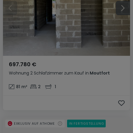
697.780 €
Wohnung
2 Schlafzimmer
zum Kauf
in
Moutfort
81
m²
2
1
EXKLUSIV AUF ATHOME
IN FERTIGSTELLUNG