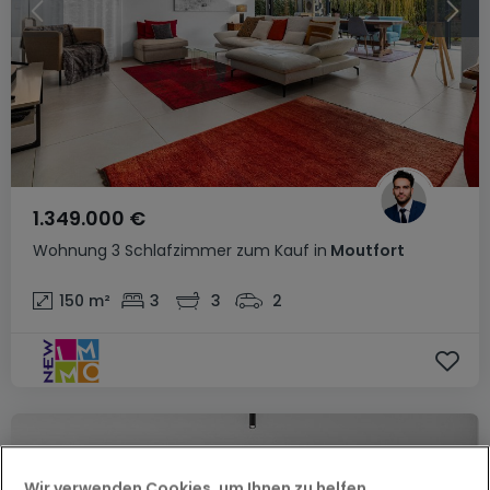
1.349.000 €
Wohnung
3 Schlafzimmer
zum Kauf
in
Moutfort
150
m²
3
3
2
Wir verwenden Cookies, um Ihnen zu helfen,