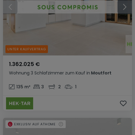
UNTER KAUFVERTRAG
1.362.025 €
Wohnung
3 Schlafzimmer
zum Kauf
in
Moutfort
135
m²
3
2
1
EXKLUSIV AUF ATHOME