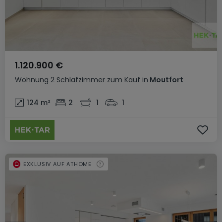
1.120.900 €
Wohnung
2 Schlafzimmer
zum Kauf
in
Moutfort
124
m²
2
1
1
EXKLUSIV AUF ATHOME