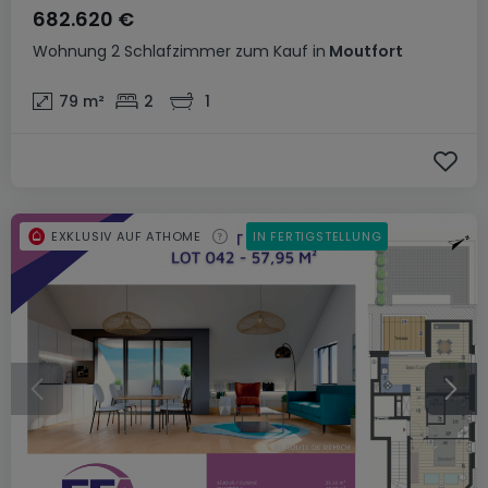
682.620 €
Wohnung
2 Schlafzimmer
zum Kauf
in
Moutfort
79
m²
2
1
EXKLUSIV AUF ATHOME
IN FERTIGSTELLUNG