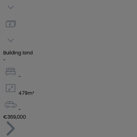
l'ambiance, les couleurs, ou encore les matériaux
intérieurs qui correspondent à ses envies.
L'ensemble de ces paramètres sont définis dans le
cahier des charges disponible sur demande.
Construction dans le cadre d'une classe
Building land
énergétique AAA.
-
Misant sur l'intégration avec le paysage et
-
l'architecture des logements, le lotissement Green
Valley se distingue par ses lignes épurées et
479
m²
contemporaine ainsi que l'utilisation de matériaux
de qualité.
-
€369,000
Les amoureux de la nature seront servis !
Des paysages vallonnées, un endroit calme et