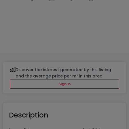
Housing project
« Lotissement GREEN VALLEY »
in
Tandel
From
€315,000
to
€369,000
4 Available properties
From 430 to 479
m²
Discover the interest generated by this listing
and the average price per m² in this area
Sign in
Description