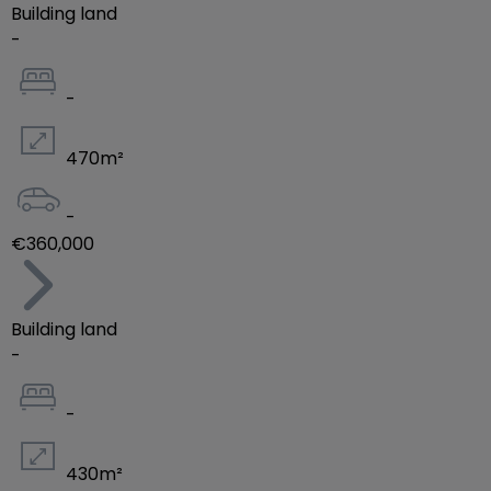
paisible ou la nature inspire la sérénité. Résider à
Building land
-
Green Valley, c'est vivre dans une ambiance
reposante.
-
Pour l'obtention de votre financement, nos
partenaires vous aideront à la préparation et suivi
470
m²
de votre dossier afin d'obtenir votre prêt aux
meilleurs conditions du marché.
-
€360,000
Pour plus d'informations, contactez-nous au +352
26 44 50 50 ou sur sales@immo-future.lu
Building land
www.immo-future.lu
-
Images non contractuelles
-
430
m²