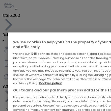
-
€315,000
Building land
-
We use cookies to help you find the property of your 
and efficiently.
-
We and our
1015
partners store and access personal data, like brow
identifiers, on your device. Selecting Authorise all enables tracking 
purposes shown under we and our partners process data to provide.
accepting or withdrawing your consent will disable them. If trackers
443
m²
and ads you see may not be as relevant to you. You can resurface 
choices or withdraw consent at any time by clicking the Managing p
bottom of the webpage. Your choices will have effect within our Websit
-
our Privacy Policy.
Cookies policy
€341,000
Our teams and our partners process data for the f
Use precise geolocation data. Actively scan device characteristics for
data to select advertising. Store and/or access information on a devi
personalise content. Use profiles to select personalised content. Crea
advertising. Measure content performance. Use profiles to select per