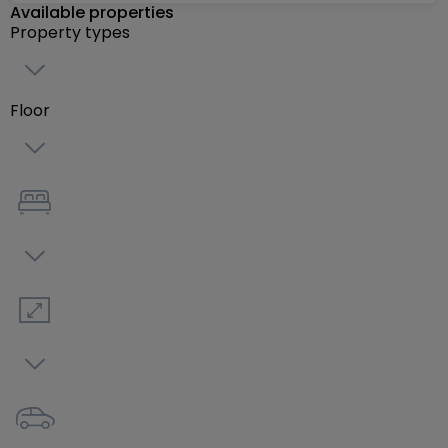
Available properties
commerciaux, écoles, crèches, transports en
Property types
commun, centres médicaux), tout en offrant le
confort et les bénéfices d'un cadre de vie calme et
verdoyant en retrait de la circulation.
Floor
Les 4 maisons construites sur des terrains de 4,30 à
4,79 ares disposeront de terrasses spacieuses et
de jardins aux perspectives dégagées.
Les 3 résidences de 4 unités chacune seront
composées de 2 duplex par résidence de 3 et 4
chambres et 2 appartements au rez-de-chaussée
de 1 et 2 chambres.
Les logements sont par ailleurs modulable et de
nombreuses options de personnalisation sont
possible, afin de permettre à chacun de définir