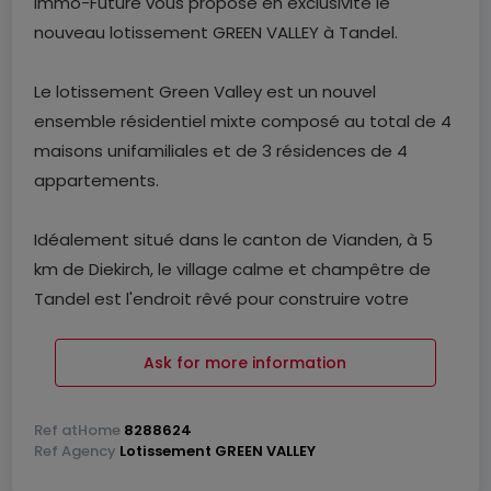
Immo-Future vous propose en exclusivité le
nouveau lotissement GREEN VALLEY à Tandel.
Le lotissement Green Valley est un nouvel
ensemble résidentiel mixte composé au total de 4
maisons unifamiliales et de 3 résidences de 4
appartements.
Idéalement situé dans le canton de Vianden, à 5
km de Diekirch, le village calme et champêtre de
Tandel est l'endroit rêvé pour construire votre
logement.
Ask for more information
La situation du lotissement, offre un
environnement de vie agréable et idéale à
Ref
atHome
8288624
proximité des villes de Diekirch et Ettelbrück
Ref
Agency
Lotissement GREEN VALLEY
disposant de toutes commodités (centres