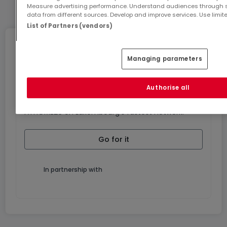
See entire list
Measure advertising performance. Understand audiences through st
data from different sources. Develop and improve services. Use limite
List of Partners (vendors)
Internet
Managing parameters
GiGA internet: internet at home
Authorise all
Get 1 month of free internet with the code
ATHOME26 on Luxembourg’s fastest network.
Go for it
In partnership with