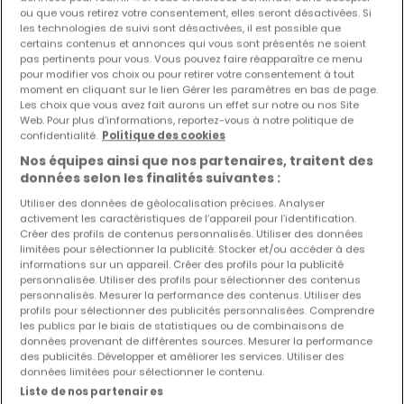
ou que vous retirez votre consentement, elles seront désactivées. Si
les technologies de suivi sont désactivées, il est possible que
Les nouvelles annonces et baisses de prix en
certains contenus et annonces qui vous sont présentés ne soient
avant première !
pas pertinents pour vous. Vous pouvez faire réapparaître ce menu
pour modifier vos choix ou pour retirer votre consentement à tout
Activez une alerte sur cette recherche pour recevoir les
moment en cliquant sur le lien Gérer les paramètres en bas de page.
nouveaux biens ainsi que les changements de prix dans
Les choix que vous avez fait aurons un effet sur notre ou nos Site
votre boite email !
Web. Pour plus d’informations, reportez-vous à notre politique de
confidentialité.
Politique des cookies
Créez une alerte
Nos équipes ainsi que nos partenaires, traitent des
données selon les finalités suivantes :
Utiliser des données de géolocalisation précises. Analyser
activement les caractéristiques de l’appareil pour l’identification.
Créer des profils de contenus personnalisés. Utiliser des données
limitées pour sélectionner la publicité. Stocker et/ou accéder à des
informations sur un appareil. Créer des profils pour la publicité
Modifiez vos critères de recherche pour plus
personnalisée. Utiliser des profils pour sélectionner des contenus
de résultats
personnalisés. Mesurer la performance des contenus. Utiliser des
profils pour sélectionner des publicités personnalisées. Comprendre
les publics par le biais de statistiques ou de combinaisons de
données provenant de différentes sources. Mesurer la performance
des publicités. Développer et améliorer les services. Utiliser des
données limitées pour sélectionner le contenu.
Autres types d'appartements en location
Liste de nos partenaires
à Marienthal