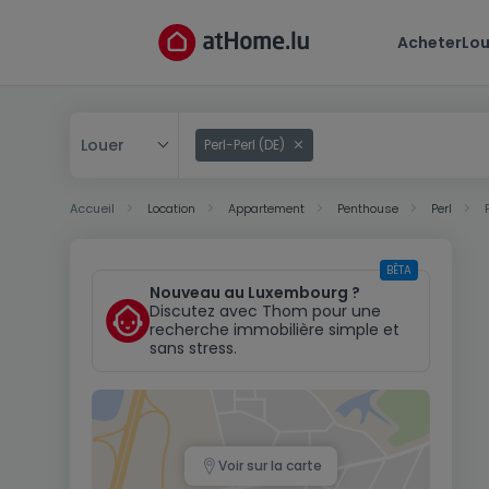
Acheter
Lou
Louer
Perl-Perl (DE)
Acheter
Accueil
Location
Appartement
Penthouse
Perl
Louer
BÊTA
Nouveau au Luxembourg ?
Discutez avec Thom pour une
recherche immobilière simple et
sans stress.
Voir sur la carte