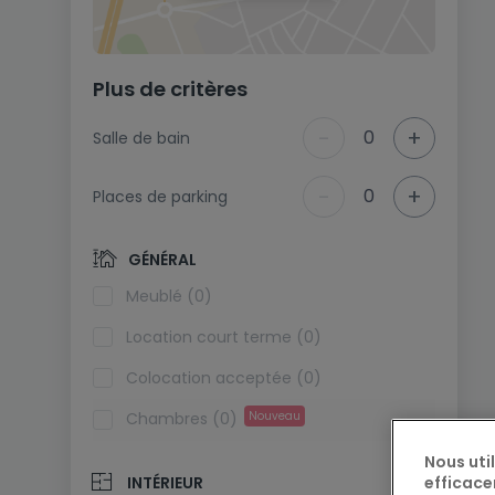
Plus de critères
-
+
0
Salle de bain
-
+
0
Places de parking
GÉNÉRAL
Meublé (0)
Location court terme (0)
Colocation acceptée (0)
Chambres (0)
Nouveau
Nous uti
efficace
INTÉRIEUR