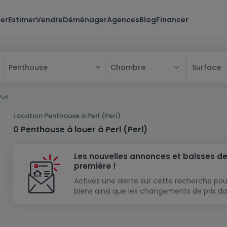
er
Estimer
Vendre
Déménager
Agences
Blog
Financer
Chambre
Surface
Penthouse
Tous
Perl
Maison
Location Penthouse à Perl (Perl)
Appartement
Maison
0 Penthouse à louer à Perl (Perl)
Projet neuf
Appartement
Maison individuelle
Les nouvelles annonces et baisses de
Maison à construire
Résidence
Chambre
Maison mitoyenne
première !
Immeuble de rapport
Lotissement
Studio
Maison jumelée
Modèle de maison
Activez une alerte sur cette recherche pou
biens ainsi que les changements de prix da
Terrain
Immeuble de rapport
Penthouse
Terrain + Maison
Villa
Garage - parking
Terrain constructible
Duplex
Maison de maître
Gros-oeuvre