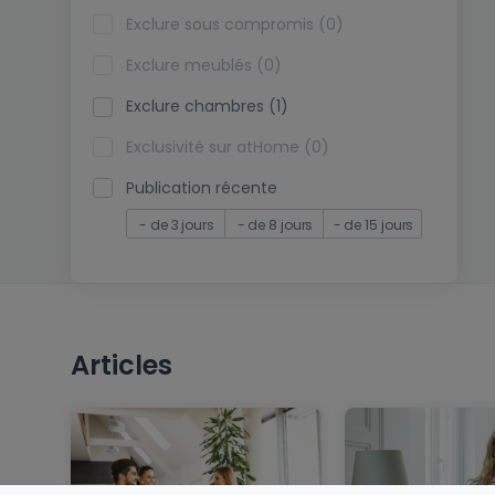
Exclure sous compromis (0)
Exclure meublés (0)
Exclure chambres (1)
Exclusivité sur atHome (0)
Publication récente
- de 3 jours
- de 8 jours
- de 15 jours
Articles