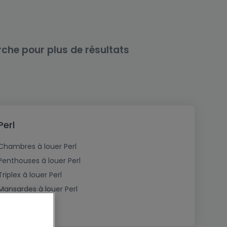
rche pour plus de résultats
Perl
Chambres à louer Perl
Penthouses à louer Perl
Triplex à louer Perl
Mansardes à louer Perl