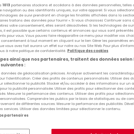
os
1013
partenaires stockons et accédons à des données personnelles, telles
navigation ou des identifiants uniques, sur votre appareil. Si vous sélection
echnologies de suivi prendront en charge les finalités affichées dans la sectio
aires traitons des données pour fournir ». Si vous choisissez Continuer sans 
tirez votre consentement, elles seront désactivées. Si les technologies de sui
s, il est possible que certains contenus et annonces qui vous sont présentés
ents pour vous. Vous pouvez faire réapparaître ce menu pour modifier vos choi
tre consentement à tout moment en cliquant sur le lien Gérer les paramètres e
ue vous avez fait aurons un effet sur notre ou nos Site Web. Pour plus d’inform
us à notre politique de confidentialité.
Politique des cookies
pes ainsi que nos partenaires, traitent des données selon 
 suivantes :
es données de géolocalisation précises. Analyser activement les caractéristiq
pour l’identification. Créer des profils de contenus personnalisés. Utiliser des
ur sélectionner la publicité. Stocker et/ou accéder à des informations sur un a
 pour la publicité personnalisée. Utiliser des profils pour sélectionner des con
és. Mesurer la performance des contenus. Utiliser des profils pour sélectionn
 personnalisées. Comprendre les publics par le biais de statistiques ou de co
ovenant de différentes sources. Mesurer la performance des publicités. Dével
es services. Utiliser des données limitées pour sélectionner le contenu.
nos partenaires