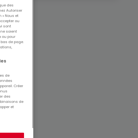
 que des
nez Autoriser
n « Nous et
accepter ou
vi sont
 ne soient
x ou pour
n bas de page.
ations,
les
ues de
 données
ppareil. Créer
tenus
er des
mbinaisons de
opper et