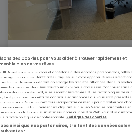
830 €
lisons des Cookies pour vous aider à trouver rapidement et
Bureau
à louer
à
Bereldange
ment le bien de vos rêves.
24
m²
1
os
1015
partenaires stockons et accédons à des données personnelles, telles
navigation ou des identifiants uniques, sur votre appareil. Si vous sélection
echnologies de suivi prendront en charge les finalités affichées dans la sectio
aires traitons des données pour fournir ». Si vous choisissez Continuer sans 
tirez votre consentement, elles seront désactivées. Si les technologies de sui
s, il est possible que certains contenus et annonces qui vous sont présentés
ents pour vous. Vous pouvez faire réapparaître ce menu pour modifier vos choi
tre consentement à tout moment en cliquant sur le lien Gérer les paramètres e
ue vous avez fait aurons un effet sur notre ou nos Site Web. Pour plus d’inform
us à notre politique de confidentialité.
Politique des cookies
pes ainsi que nos partenaires, traitent des données selon 
 suivantes :