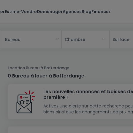
er
Estimer
Vendre
Déménager
Agences
Blog
Financer
Chambre
Surface
Bureau
Tous
Maison
Location Bureau à Bofferdange
Appartement
Maison
0 Bureau à louer à Bofferdange
Projet neuf
Appartement
Maison individuelle
Les nouvelles annonces et baisses de
Maison à construire
Résidence
Chambre
Maison mitoyenne
première !
Immeuble de rapport
Lotissement
Studio
Maison jumelée
Modèle de maison
Activez une alerte sur cette recherche pou
biens ainsi que les changements de prix da
Terrain
Immeuble de rapport
Penthouse
Terrain + Maison
Villa
Garage - parking
Terrain constructible
Duplex
Maison de maître
Gros-oeuvre