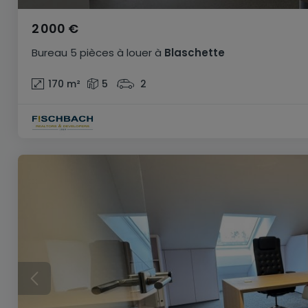
2 000 €
Bureau
5 pièces
à louer
à
Blaschette
170
m²
5
2