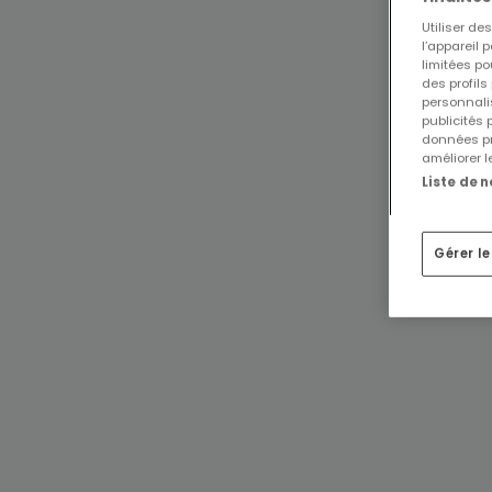
Utiliser d
l’appareil 
limitées po
des profils
personnalis
publicités
données pr
améliorer l
Liste de 
Gérer l