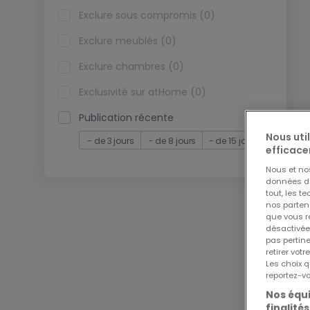
Exclure sous compromis (0)
Exclure meublés (0)
Exclure chambres (0)
Exclusivité sur atHome (0)
Publication récente
Nous uti
- de 3 jours
- de 8 jours
- de 15 jours
efficace
Nous et n
données de 
tout, les t
nos parten
que vous re
désactivée
pas pertin
retirer vo
Les choix q
reportez-vo
Nos équi
finalités