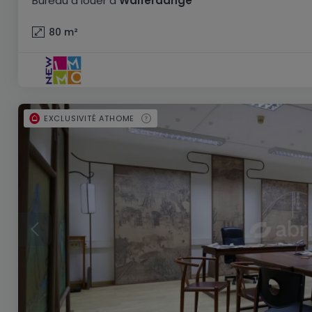
Bureau
à louer
à
Walferdange
80
m²
EXCLUSIVITÉ ATHOME