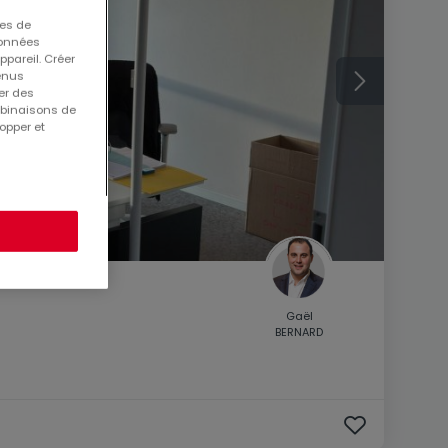
ues de
 données
ppareil. Créer
tenus
er des
mbinaisons de
opper et
Gaël
BERNARD