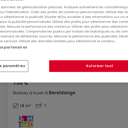
es données de géolocalisation précises. Analyser activement les caractéristiq
pour l’identification. Créer des profils de contenus personnalisés. Utiliser des
ur sélectionner la publicité. Stocker et/ou accéder à des informations sur un a
 pour la publicité personnalisée. Utiliser des profils pour sélectionner des con
és. Mesurer la performance des contenus. Utiliser des profils pour sélectionn
 personnalisées. Comprendre les publics par le biais de statistiques ou de co
ovenant de différentes sources. Mesurer la performance des publicités. Dével
es services. Utiliser des données limitées pour sélectionner le contenu.
nos partenaires
es paramètres
Autoriser tout
730 €
Bureau
à louer
à
Bereldange
14
m²
1