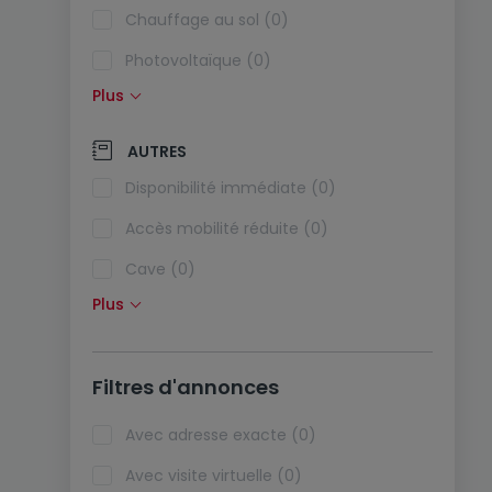
Chauffage au sol (0)
Photovoltaïque (0)
Plus
Panneaux solaires (0)
Pompe à chaleur (0)
AUTRES
Climatisation (0)
Disponibilité immédiate (0)
Fibre optique (0)
Accès mobilité réduite (0)
Cave (0)
Plus
Grenier (0)
Ascenseur (0)
Filtres d'annonces
Animaux acceptés (0)
Biens de vacances (0)
Avec adresse exacte (0)
Avec visite virtuelle (0)