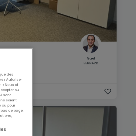
Gaël
BERNARD
 que des
nez Autoriser
n « Nous et
accepter ou
vi sont
 ne soient
x ou pour
n bas de page.
ations,
les