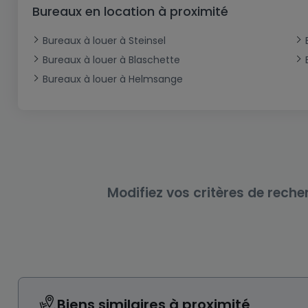
Bureau
Triplex
Terrain non constructible
Château
Garage - Parking
Bureaux en location à proximité
Commerce
Loft
Ferme
Terrain industriel
Bureau
Garage ouvert
Bureaux à louer à Steinsel
Local commercial
Corps de ferme
Mansarde
Garage fermé
Bureaux à louer à Blaschette
Bureaux à louer à Helmsange
Fonds de Commerce
Rez-de-chaussée
Châlet
Bungalow
Restaurant
Plain pied
Hôtel
Entrepôt
Gîte
Exploitation agricole
Modifiez vos critères de reche
Biens similaires à proximité