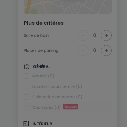
Plus de critères
-
+
0
Salle de bain
-
+
0
Places de parking
GÉNÉRAL
Meublé (0)
Location court terme (0)
Colocation acceptée (0)
Chambres (0)
Nouveau
INTÉRIEUR