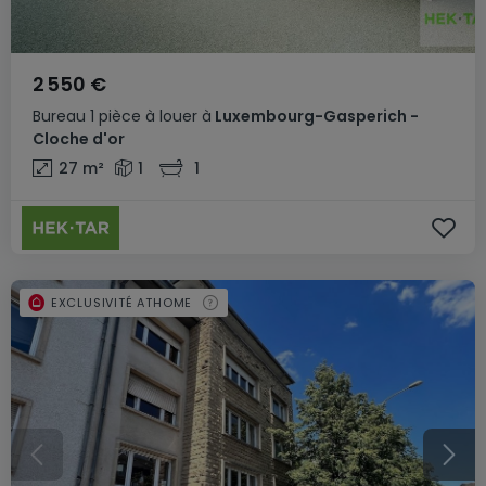
2 550 €
Bureau
1 pièce
à louer
à
Luxembourg-Gasperich -
Cloche d'or
27
m²
1
1
EXCLUSIVITÉ ATHOME