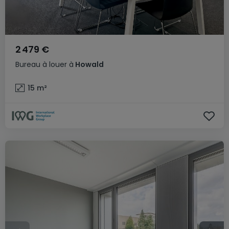
2 479 €
Bureau
à louer
à
Howald
15
m²