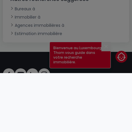
Bureaux à
Immobilier à
Agences immobilières à
Estimation immobilière
Bienvenue au Luxembourg !
Fermer
Thom vous guide dans
votre recherche
immobilière.
CGU
atHomeGroup
CGV
Contact
DSA
Annonceurs
Mentions légales
Vie privée
Carrières
Cookie
Cybercriminalité