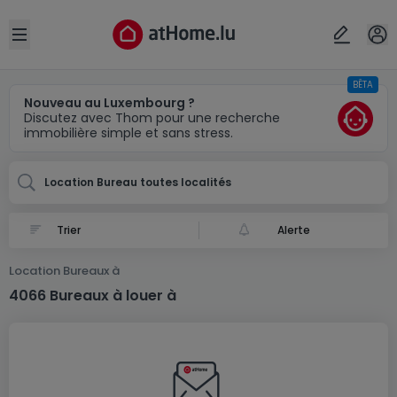
Localité(s)
Annuler
OK
Open sidebar
BÊTA
Nouveau au Luxembourg ?
Discutez avec Thom pour une recherche
immobilière simple et sans stress.
Location Bureau toutes localités
Alerte
Location Bureaux à
4066 Bureaux à louer à