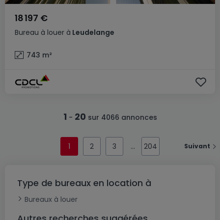
18 197 €
Bureau
à louer
à
Leudelange
743
m²
1
20
-
sur 4066 annonces
1
2
3
204
Suivant
Type de bureaux en location à
Bureaux à louer
Autres recherches suggérées