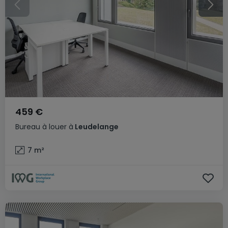
459 €
Bureau
à louer
à
Leudelange
7
m²