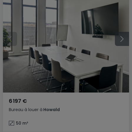
6 197 €
Bureau
à louer
à
Howald
50
m²