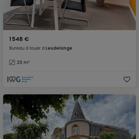
1 548 €
Bureau
à louer
à
Leudelange
20
m²