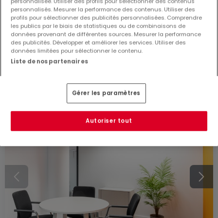
Bureau
à louer
à
Luxembourg-Gasperich - Cloche
personnalisée. Utiliser des profils pour sélectionner des contenus
d'or
personnalisés. Mesurer la performance des contenus. Utiliser des
profils pour sélectionner des publicités personnalisées. Comprendre
60
m²
les publics par le biais de statistiques ou de combinaisons de
données provenant de différentes sources. Mesurer la performance
des publicités. Développer et améliorer les services. Utiliser des
données limitées pour sélectionner le contenu.
Liste de nos partenaires
Gérer les paramètres
Autoriser tout