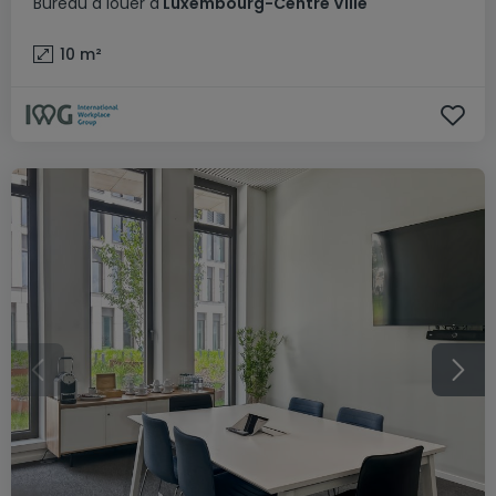
Bureau
à louer
à
Luxembourg-Centre Ville
10
m²