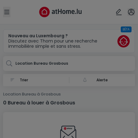
Localité(s)
Annuler
OK
Open sidebar
BÊTA
Grosbous
Nouveau au Luxembourg ?
Discutez avec Thom pour une recherche
immobilière simple et sans stress.
Location Bureau Grosbous
Alerte
Location Bureau à Grosbous
0 Bureau à louer à Grosbous