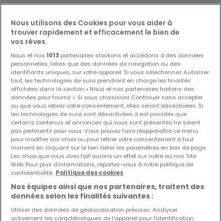
Modifiez vos critères de recherche pour plus
Nous utilisons des Cookies pour vous aider à
de résultats
trouver rapidement et efficacement le bien de
vos rêves.
Nous et nos
1013
partenaires stockons et accédons à des données
personnelles, telles que des données de navigation ou des
identifiants uniques, sur votre appareil. Si vous sélectionnez Autoriser
tout, les technologies de suivi prendront en charge les finalités
Biens similaires à proximité
affichées dans la section « Nous et nos partenaires traitons des
données pour fournir ». Si vous choisissez Continuer sans accepter
Vous n'avez pas trouvé de biens qui vous
ou que vous retirez votre consentement, elles seront désactivées. Si
intéressent ? Ces annonces suggérées
les technologies de suivi sont désactivées, il est possible que
pourraient vous intéresser.
certains contenus et annonces qui vous sont présentés ne soient
pas pertinents pour vous. Vous pouvez faire réapparaître ce menu
pour modifier vos choix ou pour retirer votre consentement à tout
moment en cliquant sur le lien Gérer les paramètres en bas de page.
Les choix que vous avez fait aurons un effet sur notre ou nos Site
Web. Pour plus d’informations, reportez-vous à notre politique de
confidentialité.
Politique des cookies
Nos équipes ainsi que nos partenaires, traitent des
données selon les finalités suivantes :
Utiliser des données de géolocalisation précises. Analyser
activement les caractéristiques de l’appareil pour l’identification.