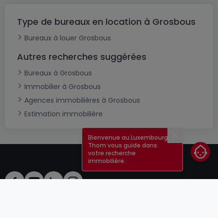
Type de bureaux en location à Grosbous
Bureaux à louer Grosbous
Autres recherches suggérées
Bureaux à Grosbous
Immobilier à Grosbous
Agences immobilières à Grosbous
Estimation immobilière
Bienvenue au Luxembourg !
Fermer
Thom vous guide dans
votre recherche
immobilière.
CGU
atHomeGroup
CGV
Contact