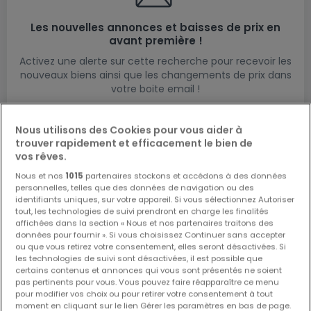
Les nouvelles annonces et baisses de prix en
avant première !
Activez une alerte sur cette recherche pour recevoir les
nouveaux biens ainsi que les changements de prix dans
votre boite email !
Créez une alerte
Nous utilisons des Cookies pour vous aider à
trouver rapidement et efficacement le bien de
vos rêves.
Nous et nos
1015
partenaires stockons et accédons à des données
Bureaux en location à proximité
personnelles, telles que des données de navigation ou des
identifiants uniques, sur votre appareil. Si vous sélectionnez Autoriser
Bureaux à louer à Redange
tout, les technologies de suivi prendront en charge les finalités
affichées dans la section « Nous et nos partenaires traitons des
Bureaux à louer à Platen
données pour fournir ». Si vous choisissez Continuer sans accepter
ou que vous retirez votre consentement, elles seront désactivées. Si
les technologies de suivi sont désactivées, il est possible que
certains contenus et annonces qui vous sont présentés ne soient
pas pertinents pour vous. Vous pouvez faire réapparaître ce menu
Modifiez vos critères de recherche pour plus
pour modifier vos choix ou pour retirer votre consentement à tout
moment en cliquant sur le lien Gérer les paramètres en bas de page.