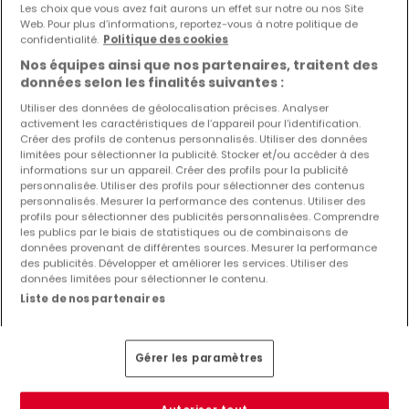
de résultats
Les choix que vous avez fait aurons un effet sur notre ou nos Site
Web. Pour plus d’informations, reportez-vous à notre politique de
confidentialité.
Politique des cookies
Nos équipes ainsi que nos partenaires, traitent des
données selon les finalités suivantes :
Type de bureaux en location à Hostert
Utiliser des données de géolocalisation précises. Analyser
(Rambrouch)
activement les caractéristiques de l’appareil pour l’identification.
Créer des profils de contenus personnalisés. Utiliser des données
Bureaux à louer Hostert (Rambrouch)
limitées pour sélectionner la publicité. Stocker et/ou accéder à des
informations sur un appareil. Créer des profils pour la publicité
Autres recherches suggérées
personnalisée. Utiliser des profils pour sélectionner des contenus
personnalisés. Mesurer la performance des contenus. Utiliser des
Bureaux à Hostert (Rambrouch)
profils pour sélectionner des publicités personnalisées. Comprendre
les publics par le biais de statistiques ou de combinaisons de
Immobilier à Hostert (Rambrouch)
données provenant de différentes sources. Mesurer la performance
Agences immobilières à Hostert (Rambrouch)
des publicités. Développer et améliorer les services. Utiliser des
données limitées pour sélectionner le contenu.
Estimation immobilière
Liste de nos partenaires
Gérer les paramètres