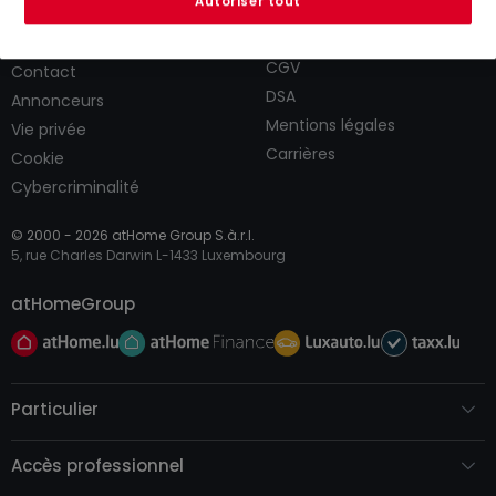
Autoriser tout
CGU
atHomeGroup
CGV
Contact
DSA
Annonceurs
Mentions légales
Vie privée
Carrières
Cookie
Cybercriminalité
© 2000 -
2026
atHome Group S.à.r.l.
5, rue Charles Darwin L-1433 Luxembourg
atHomeGroup
Particulier
Accès professionnel